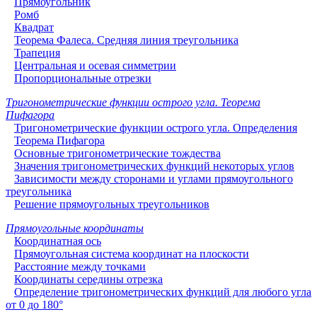
Прямоугольник
Ромб
Квадрат
Теорема Фалеса. Средняя линия треугольника
Трапеция
Центральная и осевая симметрии
Пропорциональные отрезки
Тригонометрические функции острого угла. Теорема
Пифагора
Тригонометрические функции острого угла. Определения
Теорема Пифагора
Основные тригонометрические тождества
Значения тригонометрических функций некоторых углов
Зависимости между сторонами и углами прямоугольного
треугольника
Решение прямоугольных треугольников
Прямоугольные координаты
Координатная ось
Прямоугольная система координат на плоскости
Расстояние между точками
Координаты середины отрезка
Определение тригонометрических функций для любого угла
от 0 до 180°