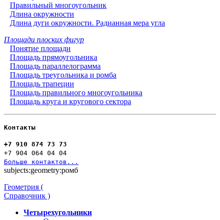
Правильный многоугольник
Длина окружности
Длина дуги окружности. Радианная мера угла
Площади плоских фигур
Понятие площади
Площадь прямоугольника
Площадь параллелограмма
Площадь треугольника и ромба
Площадь трапеции
Площадь правильного многоугольника
Площадь круга и кругового сектора
Контакты
+7 910 874 73 73
+7 904 064 04 04
Больше контактов...
subjects:geometry:ромб
Геометрия (
Справочник )
Четырехугольники