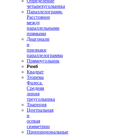
Определение
четырехугольника
Параллелограмм.
Расстояние
между
параллельными
прямыми
Диагонали
и
признаки
параллелограмма
Прямоугольник
Ромб
Квадрат
Теорема
Фалеса.
Средняя
линия
треугольника
Трапеция
Центральная
и
осевая
симметрии
Пропорциональные