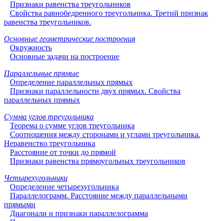
Признаки равенства треугольников
Свойства равнобедренного треугольника. Третий признак
равенства треугольников.
Основные геометрические построения
Окружность
Основные задачи на построение
Параллельные прямые
Определение параллельных прямых
Признаки параллельности двух прямых. Свойства
параллельных прямых
Сумма углов треугольника
Теорема о сумме углов треугольника
Соотношения между сторонами и углами треугольника.
Неравенство треугольника
Расстояние от точки до прямой
Признаки равенства прямоугольных треугольников
Четырехугольники
Определение четырехугольника
Параллелограмм. Расстояние между параллельными
прямыми
Диагонали и признаки параллелограмма