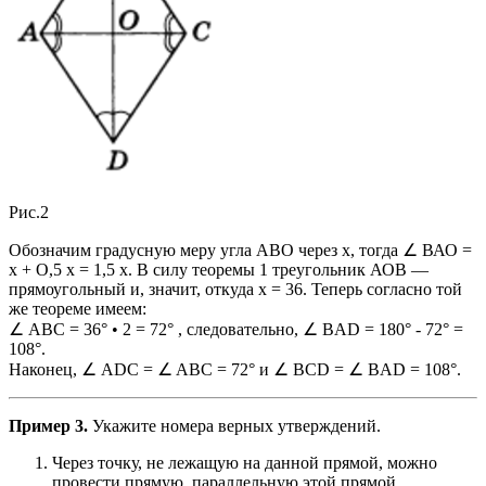
Рис.2
Обозначим градусную меру угла АВО через х, тогда ∠ ВАО =
x + O,5 x = 1,5 x. В силу теоремы 1 треугольник АОВ —
прямоугольный и, значит, откуда х = 36. Теперь согласно той
же теореме имеем:
∠ ABC = 36° • 2 = 72° , следовательно, ∠ BAD = 180° - 72° =
108°.
Наконец, ∠ ADC = ∠ ABC = 72° и ∠ BCD = ∠ BAD = 108°.
Пример 3.
Укажите номера верных утверждений.
Через точку, не лежащую на данной прямой, можно
провести прямую, параллельную этой прямой.