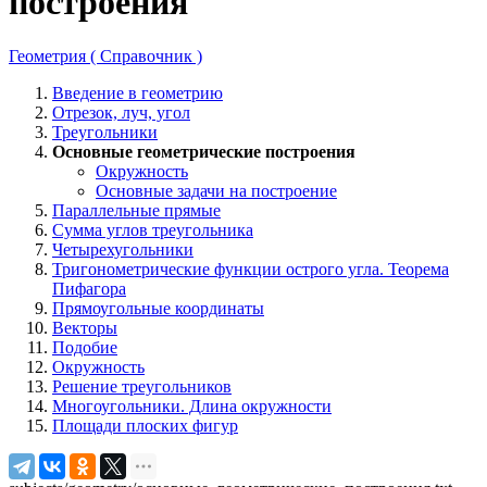
построения
Геометрия ( Справочник )
Введение в геометрию
Отрезок, луч, угол
Треугольники
Основные геометрические построения
Окружность
Основные задачи на построение
Параллельные прямые
Сумма углов треугольника
Четырехугольники
Тригонометрические функции острого угла. Теорема
Пифагора
Прямоугольные координаты
Векторы
Подобие
Окружность
Решение треугольников
Многоугольники. Длина окружности
Площади плоских фигур