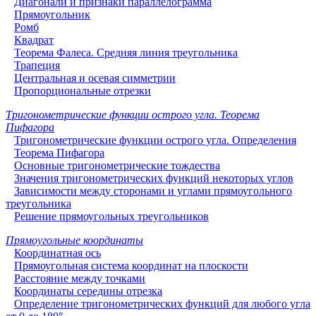
Диагонали и признаки параллелограмма
Прямоугольник
Ромб
Квадрат
Теорема Фалеса. Средняя линия треугольника
Трапеция
Центральная и осевая симметрии
Пропорциональные отрезки
Тригонометрические функции острого угла. Теорема
Пифагора
Тригонометрические функции острого угла. Определения
Теорема Пифагора
Основные тригонометрические тождества
Значения тригонометрических функций некоторых углов
Зависимости между сторонами и углами прямоугольного
треугольника
Решение прямоугольных треугольников
Прямоугольные координаты
Координатная ось
Прямоугольная система координат на плоскости
Расстояние между точками
Координаты середины отрезка
Определение тригонометрических функций для любого угла