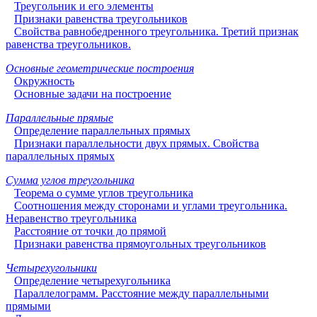
Треугольник и его элементы
Признаки равенства треугольников
Свойства равнобедренного треугольника. Третий признак
равенства треугольников.
Основные геометрические построения
Окружность
Основные задачи на построение
Параллельные прямые
Определение параллельных прямых
Признаки параллельности двух прямых. Свойства
параллельных прямых
Сумма углов треугольника
Теорема о сумме углов треугольника
Соотношения между сторонами и углами треугольника.
Неравенство треугольника
Расстояние от точки до прямой
Признаки равенства прямоугольных треугольников
Четырехугольники
Определение четырехугольника
Параллелограмм. Расстояние между параллельными
прямыми