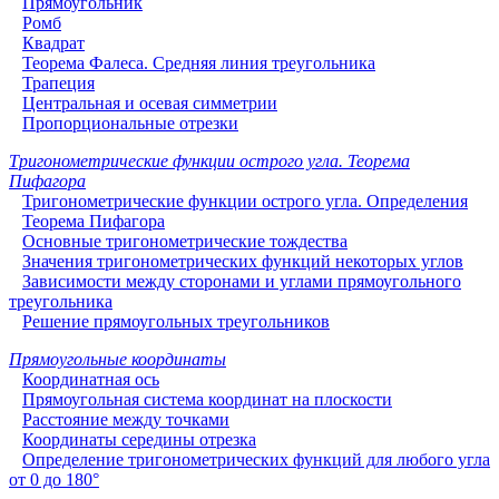
Прямоугольник
Ромб
Квадрат
Теорема Фалеса. Средняя линия треугольника
Трапеция
Центральная и осевая симметрии
Пропорциональные отрезки
Тригонометрические функции острого угла. Теорема
Пифагора
Тригонометрические функции острого угла. Определения
Теорема Пифагора
Основные тригонометрические тождества
Значения тригонометрических функций некоторых углов
Зависимости между сторонами и углами прямоугольного
треугольника
Решение прямоугольных треугольников
Прямоугольные координаты
Координатная ось
Прямоугольная система координат на плоскости
Расстояние между точками
Координаты середины отрезка
Определение тригонометрических функций для любого угла
от 0 до 180°