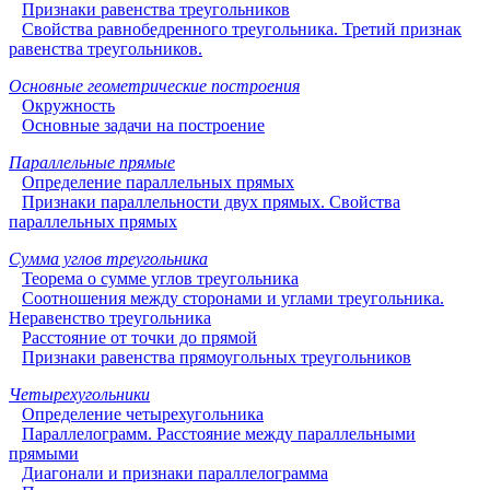
Признаки равенства треугольников
Свойства равнобедренного треугольника. Третий признак
равенства треугольников.
Основные геометрические построения
Окружность
Основные задачи на построение
Параллельные прямые
Определение параллельных прямых
Признаки параллельности двух прямых. Свойства
параллельных прямых
Сумма углов треугольника
Теорема о сумме углов треугольника
Соотношения между сторонами и углами треугольника.
Неравенство треугольника
Расстояние от точки до прямой
Признаки равенства прямоугольных треугольников
Четырехугольники
Определение четырехугольника
Параллелограмм. Расстояние между параллельными
прямыми
Диагонали и признаки параллелограмма