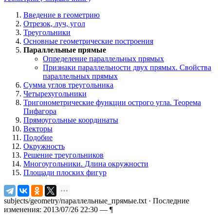
Введение в геометрию
Отрезок, луч, угол
Треугольники
Основные геометрические построения
Параллельные прямые
Определение параллельных прямых
Признаки параллельности двух прямых. Свойства
параллельных прямых
Сумма углов треугольника
Четырехугольники
Тригонометрические функции острого угла. Теорема
Пифагора
Прямоугольные координаты
Векторы
Подобие
Окружность
Решение треугольников
Многоугольники. Длина окружности
Площади плоских фигур
subjects/geometry/параллельные_прямые.txt
· Последние
изменения: 2013/07/26 22:30 —
¶