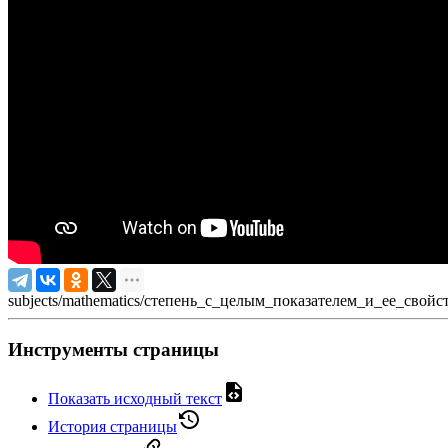
subjects/mathematics/степень_с_целым_показателем_и_ее_свойст
Инструменты страницы
Показать исходный текст
История страницы