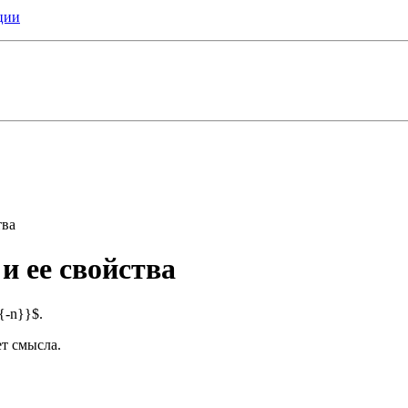
ции
тва
и ее свойства
{-n}}$.
ет смысла.