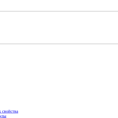
х свойства
мулы