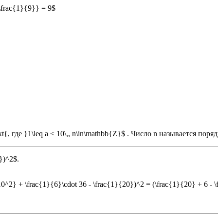
\frac{1}{9}} = 9$
t{, где }1\leq a < 10\,, n\in\mathbb{Z}$ . Число n называется поря
})^2$.
10^2} + \frac{1}{6}\cdot 36 - \frac{1}{20})^2 = (\frac{1}{20} + 6 -