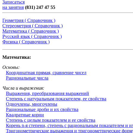
Записаться
на занятия
(831) 247 47 55
Геометрия ( Справочник )
Стереометрия ( Справочник )
Математика ( Справочник )
Русский язык ( Справочник )
Физика ( Справочник )
Математика:
Основы:
Координатная прямая, сравнение чисел
Рациональные числа
Числа и выражения:
Выражения, преобразования выражений
Степень с натуральным показателем, ее свойства
Одночлены, многочлены
Рациональные дроби и их свойства
Квадратные корни
Степень с целым показателем и ее свойства
Корень n-я степени, степень с рациональным показателем и и
Тригонометрические выражения и тригонометрические фор