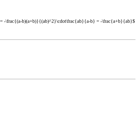
 = -\frac{(a-b)(a+b)}{(ab)^2}\cdot\frac{ab}{a-b} = -\frac{a+b}{ab}$