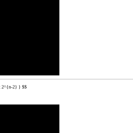
 2^{n-2} } $$