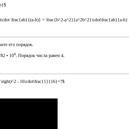
b}$
)\cdot \frac{ab}{(a-b)} = \frac{b^2-a^2}{a^2b^2}\cdot\frac{ab}{a-b}
ите его порядок.
4
82 • 10
. Порядок числа равен 4.
right)^2 - 16\cdot\frac{1}{16}=?$