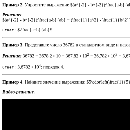
Пример 2.
Упростите выражение $(a^{-2} - b^{-2}):\frac{a-b}{a
Решение:
$(a^{-2} - b^{-2}):\frac{a-b}{ab} = (\frac{1}{a^2} - \frac{1}{b^2}
$-\frac{a+b}{ab}$
Ответ:
Пример 3.
Представьте число 36782 в стандартном виде и назов
2
3
Решение:
36782 = 3678,2 • 10 = 367,82 • 10
= 36,782 • 10
= 3,67
4
3,6782 • 10
; порядок 4.
Ответ:
Пример 4.
Найдите значение выражения: $5\cdot\left(\frac{1}{5}\
Видео-решение.