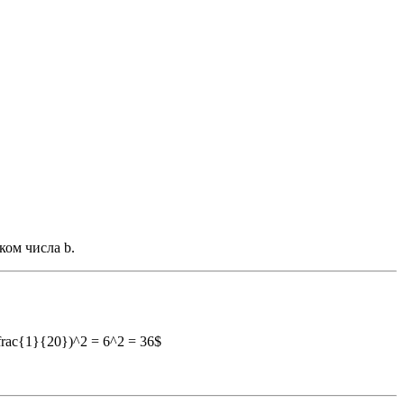
дком числа b.
 \frac{1}{20})^2 = 6^2 = 36$