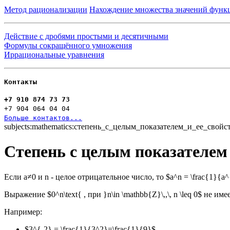
Метод рационализации
Нахождение множества значений функ
Действие с дробями простыми и десятичными
Формулы сокращённого умножения
Иррациональные уравнения
Контакты
+7 910 874 73 73
+7 904 064 04 04
Больше контактов...
subjects:mathematics:степень_с_целым_показателем_и_ее_свойс
Степень с целым показателем 
Если a≠0 и n - целое отрицательное число, то $a^n = \frac{1}{a^
Выражение $0^n\text{ , при }n\in \mathbb{Z}\,,\, n \leq 0$ не име
Например:
$3^{-2} = \frac{1}{3^2}=\frac{1}{9}$