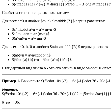
$(-\frac{1}{3})^{-2} = \frac{1}{(-\frac{1}{3})^2}=\frac{1}{
Свойства степени с целым показателем:
Для всех а≠0 и любых $m, n\in\mathbb{Z}$ верны равенства:
$a^m\cdot a^n = a^{m+n}$
$a^m : a^n = a^{m-n}$
$(a^m)^n = a^{mn}$
Для всех а≠0, b≠0 и любого $n\in \mathbb{R}$ верны равенства
$(ab)^n = a^n\cdot b^n$
$(\frac{a}{b})^n = \frac{a^n}{b^n}$
Стандартный вид числа b - это его запись в виде $a\cdot 10^n\tex
Пример 1.
Вычислите $(5\cdot 10^{-2} + 6^{-1}\cdot 36 - 20^{-1
Решение:
$(5\cdot 10^{-2} + 6^{-1}\cdot 36 - 20^{-1})^2 = (5\cdot \frac{1}{
36.
Ответ: