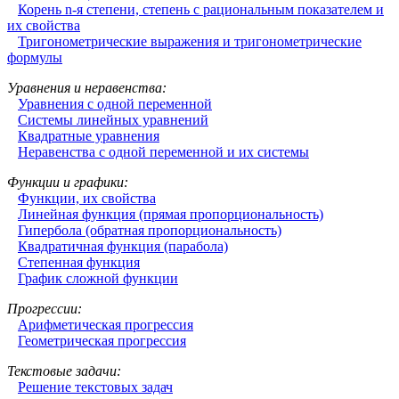
Корень n-я степени, степень с рациональным показателем и
их свойства
Тригонометрические выражения и тригонометрические
формулы
Уравнения и неравенства:
Уравнения с одной переменной
Системы линейных уравнений
Квадратные уравнения
Неравенства с одной переменной и их системы
Функции и графики:
Функции, их свойства
Линейная функция (прямая пропорциональность)
Гипербола (обратная пропорциональность)
Квадратичная функция (парабола)
Степенная функция
График сложной функции
Прогрессии:
Арифметическая прогрессия
Геометрическая прогрессия
Текстовые задачи:
Решение текстовых задач