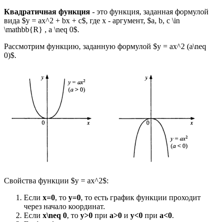
Квадратичная функция
- это функция, заданная формулой
вида $у = ах^2 + bх + с$, где х - аргумент, $a, b, c \in
\mathbb{R} , a \neq 0$.
Рассмотрим функцию, заданную формулой $у = ах^2 (a\neq
0)$.
Свойства функции $y = ах^2$:
Если
x=0
, то
y=0
, то есть график функции проходит
через начало координат.
Если
x\neq 0
, то
у>0
при
а>0
и
у<0
при
а<0
.