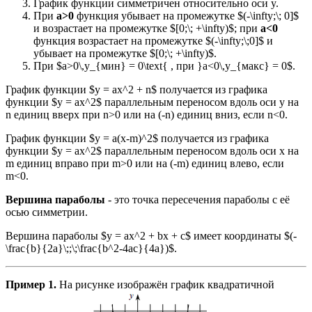
График функции симметричен относительно оси y.
При
а>0
функция убывает на промежутке $(-\infty;\; 0]$
и возрастает на промежутке $[0;\; +\infty)$; при
a<0
функция возрастает на промежутке $(-\infty;\;0]$ и
убывает на промежутке $[0;\; +\infty)$.
При $а>0\,y_{мин} = 0\text{ , при }а<0\,y_{макс} = 0$.
График функции $у = ах^2 + n$ получается из графика
функции $у = ах^2$ параллельным переносом вдоль оси y на
n единиц вверх при n>0 или на (-n) единиц вниз, если n<0.
График функции $y = a(x-m)^2$ получается из графика
функции $у = ах^2$ параллельным переносом вдоль оси x на
m единиц вправо при m>0 или на (-m) единиц влево, если
m<0.
Вершина параболы
- это точка пересечения параболы с её
осью симметрии.
Вершина параболы $y = ax^2 + bx + c$ имеет координаты $(-
\frac{b}{2a}\;;\;\frac{b^2-4ac}{4a})$.
Пример 1.
На рисунке изображён график квадратичной