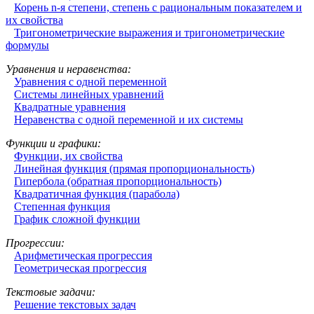
Корень n-я степени, степень с рациональным показателем и
их свойства
Тригонометрические выражения и тригонометрические
формулы
Уравнения и неравенства:
Уравнения с одной переменной
Системы линейных уравнений
Квадратные уравнения
Неравенства с одной переменной и их системы
Функции и графики:
Функции, их свойства
Линейная функция (прямая пропорциональность)
Гипербола (обратная пропорциональность)
Квадратичная функция (парабола)
Степенная функция
График сложной функции
Прогрессии:
Арифметическая прогрессия
Геометрическая прогрессия
Текстовые задачи:
Решение текстовых задач