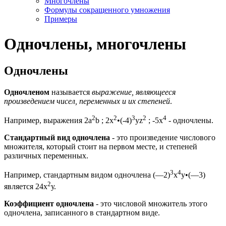
Многочлены
Формулы сокращенного умножения
Примеры
Одночлены, многочлены
Одночлены
Одночленом
называется
выражение, являющееся
произведением чисел, переменных и их степеней
.
2
2
3
2
4
Например, выражения 2а
b ; 2х
•(-4)
yz
; -5x
- одночлены.
Стандартный вид одночлена
- это произведение числового
множителя, который стоит на первом месте, и степеней
различных переменных.
3
4
Например, стандартным видом одночлена (—2)
x
y•(—3)
2
является 24х
у.
Коэффициент одночлена
- это числовой множитель этого
одночлена, записанного в стандартном виде.