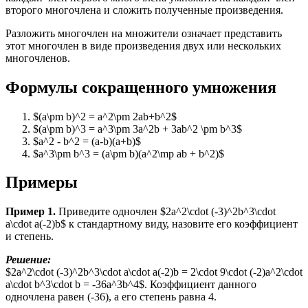
второго многочлена и сложить полученные произведения.
Разложить многочлен на множители означает представить
этот многочлен в виде произведения двух или нескольких
многочленов.
Формулы сокращенного умножения
$(a\pm b)^2 = a^2\pm 2ab+b^2$
$(a\pm b)^3 = a^3\pm 3a^2b + 3ab^2 \pm b^3$
$a^2 - b^2 = (a-b)(a+b)$
$a^3\pm b^3 = (a\pm b)(a^2\mp ab + b^2)$
Примеры
Пример 1.
Приведите одночлен $2а^2\cdot (-3)^2b^3\cdot
а\cdot а(-2)b$ к стандартному виду, назовите его коэффициент
и степень.
Решение:
$2а^2\cdot (-3)^2b^3\cdot а\cdot а(-2)b = 2\cdot 9\cdot (-2)а^2\cdot
а\cdot b^3\cdot b = -36a^3b^4$. Коэффициент данного
одночлена равен (-36), а его степень равна 4.