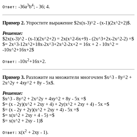
3
4
-36a
b
; - 36; 4.
Ответ:
Пример 2.
Упростите выражение $2х(х-3)^2 - (х-1)(2х^2+2)$.
Решение:
$2х(х-3)^2 - (х-1)(2х^2+2) = 2х(х^2-6х+9) - (2х^3+2х-2х^2-2) =$
$= 2х^3-12х^2+18x-2x^3+2x^2-2х+2 = 16x + 2 - 10x^2 =
-10x^2+16x+2$
2
-10x
+16x+2.
Ответ:
Пример 3.
Разложите на множители многочлен $x^3 - 8y^2 +
2х^2у + 4ху^2 + 8у - 5x$.
Решение:
$x^3 - 8y^2 + 2х^2у + 4ху^2 + 8у - 5x =$
$= (х - 2у)(х^2 + 2ху + 4) + 2у(х^2 + 2ху + 4) - 5x =$
$= (х - 2у + 2у)(х^2 + 2ху + 4) - 5х =$
$= х(х^2 + 2ху + 4 - 5) =$
$= х(х^2 + 2ху - 1)$
2
х(х
+ 2ху - 1).
Ответ: