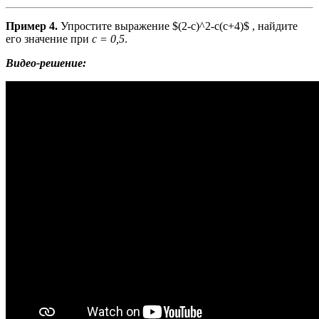
Пример 4.
Упростите выражение $(2-c)^2-c(c+4)$ , найдите
его значение при
c = 0,5
.
Видео-решение: