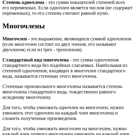
Степень одночлена
- это сумма показателей степеней всех
его переменных. Если одночлен является числом (не содержит
переменных), то его степень считают равной нулю.
Многочлены
Многочлен
- это выражение, являющееся суммой одночленов
(если многочлен состоит из двух членов, его называют
двучленом; если из трех - трехчленом).
Стандартный вид многочлена
- это сумма одночленов
стандартного вида без подобных слагаемых. Наибольшая из
степеней одночленов, входящих в многочлен стандартного
вида, называется степенью этого многочлена.
Степенью произвольного многочлена называется степень
многочлена стандартного вида, тождественно равного
исходному многочлену.
Для того, чтобы умножить одночлен на многочлен, нужно
умножить этот одночлен на каждый член многочлена и
сложить полученные произведения.
Для того, чтобы умножить многочлен на многочлен, нужно
каждый член первого многочлена умножить на каждый член