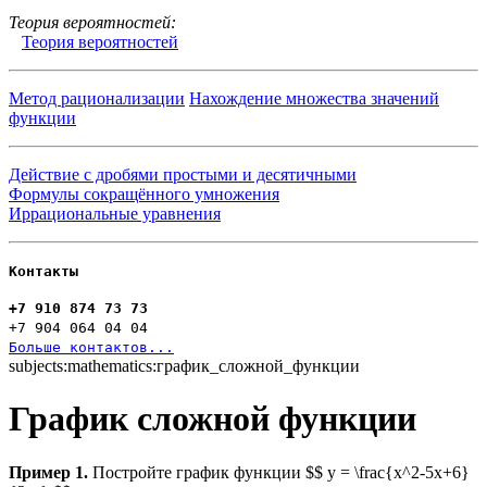
Теория вероятностей:
Теория вероятностей
Метод рационализации
Нахождение множества значений
функции
Действие с дробями простыми и десятичными
Формулы сокращённого умножения
Иррациональные уравнения
Контакты
+7 910 874 73 73
+7 904 064 04 04
Больше контактов...
subjects:mathematics:график_сложной_функции
График сложной функции
Пример 1.
Постройте график функции $$ y = \frac{x^2-5x+6}