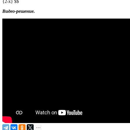
{2-x} $$
Видео-решение.