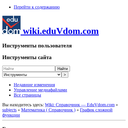
Перейти к содержанию
wiki.eduVdom.com
Инструменты пользователя
Инструменты сайта
Найти
>
Недавние изменения
Управление медиафайлами
Все страницы
Вы находитесь здесь:
Wiki: Справочник — EduVdom.com
»
subjects
»
Математика ( Справочник )
»
График сложной
функции