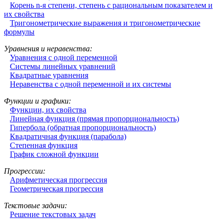
Корень n-я степени, степень с рациональным показателем и
их свойства
Тригонометрические выражения и тригонометрические
формулы
Уравнения и неравенства:
Уравнения с одной переменной
Системы линейных уравнений
Квадратные уравнения
Неравенства с одной переменной и их системы
Функции и графики:
Функции, их свойства
Линейная функция (прямая пропорциональность)
Гипербола (обратная пропорциональность)
Квадратичная функция (парабола)
Степенная функция
График сложной функции
Прогрессии:
Арифметическая прогрессия
Геометрическая прогрессия
Текстовые задачи:
Решение текстовых задач