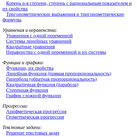
Корень n-я степени, степень с рациональным показателем и
их свойства
Тригонометрические выражения и тригонометрические
формулы
Уравнения и неравенства:
Уравнения с одной переменной
Системы линейных уравнений
Квадратные уравнения
Неравенства с одной переменной и их системы
Функции и графики:
Функции, их свойства
Линейная функция (прямая пропорциональность)
Гипербола (обратная пропорциональность)
Квадратичная функция (парабола)
Степенная функция
График сложной функции
Прогрессии:
Арифметическая прогрессия
Геометрическая прогрессия
Текстовые задачи:
Решение текстовых задач