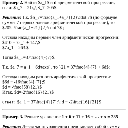
Пример 2.
Найти $a_1$ и
d
арифметической прогрессии,
если: $a_7 = 21\,,\,S_7=205$.
Решение:
Т.к. $S_7=\frac{a_1+a_7}{2}\cdot 7$ (по формуле
суммы 7 первых членов арифметической прогрессии), то
$205=\frac{a_1+21}{2}\cdot 7$ ;
Отсюда находим первый член арифметической прогрессии:
$410 = 7а_1 + 147;$
$7a_1 = 263.$
Тогда $a_1=37\frac{4}{7}$.
Т.к. $а_7 = a_1 + 6d\text{ , то }21 = 37\frac{4}{7} + 6d$;
Отсюда находим разность арифметической прогрессии:
$6d = -16\frac{4}{7};$
$d = -\frac{58}{21}$
Итак, $d=-2\frac{16}{21}$
$а_1 = 37\frac{4}{7};\; d = -2\frac{16}{21}$
Ответ:
Пример 3.
Решите уравнение
1 + 6 + 11 + 16 + … + x = 235
.
Решение:
Левая часть уравнения представляет собой сумму