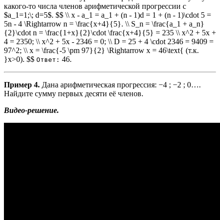
какого-то числа членов арифметической прогрессии с
$a_1=1;\; d=5$. $$ \\ x - a_1 = a_1 + (n - 1)d = 1 + (n - 1)\cdot 5 =
5n - 4 \Rightarrow n = \frac{x+4}{5}. \\ S_n = \frac{a_1 + a_n}
{2}\cdot n = \frac{1+x}{2}\cdot \frac{x+4}{5} = 235 \\ x^2 + 5x +
4 = 2350; \\ x^2 + 5x - 2346 = 0; \\ D = 25 + 4 \cdot 2346 = 9409 =
97^2; \\ x = \frac{-5 \pm 97}{2} \Rightarrow х = 46\text{ (т.к.
}x>0). $$
46.
Ответ:
Пример 4.
Дана арифметическая прогрессия: −4 ; −2 ; 0….
Найдите сумму первых десяти её членов.
Видео-решение.