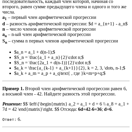
последовательность, каждый член которой, начиная со
второго, равен сумме предыдущего члена и одного и того же
числа.
a
– первый член арифметической прогрессии
1
d
– разность арифметической прогрессии: $d = a_{n+1} - a_n$
n
– число членов арифметической прогрессии
a
– n-ый член арифметической прогрессии
n
S
– сумма n первых членов арифметической прогрессии
n
$a_n = a_1 + d(n-1);$
$S_n = \frac{a_1 + a_n}{2}\cdot n;$
$S_n = \frac{2a_1 + d(n-1)}{2}\cdot n;$
$a_k = \frac{a_{k-1} + a_{k+1}}{2}, k = 2, 3, \dots, n-1;$
$a_k + a_m = a_p + a_q\text{ , где }k+m=p+q;$
Пример 1.
Второй член арифметической прогрессии равен 6,
а восьмой член - 42. Найдите разность этой прогрессии.
Решение:
$$ \left\{\begin{matrix} a_2 = a_1 + d = 6 \\ a_8 = a_1 +
7d = 42 \end{matrix}\right. $$ Отсюда:
6d=42-6=36
;
d=6
.
6.
Ответ: