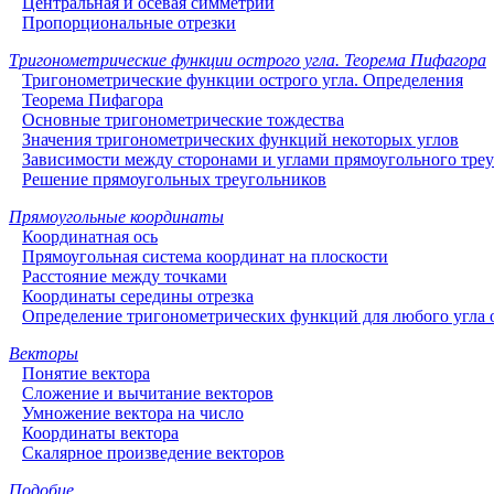
Центральная и осевая симметрии
Пропорциональные отрезки
Тригонометрические функции острого угла. Теорема Пифагора
Тригонометрические функции острого угла. Определения
Теорема Пифагора
Основные тригонометрические тождества
Значения тригонометрических функций некоторых углов
Зависимости между сторонами и углами прямоугольного тре
Решение прямоугольных треугольников
Прямоугольные координаты
Координатная ось
Прямоугольная система координат на плоскости
Расстояние между точками
Координаты середины отрезка
Определение тригонометрических функций для любого угла о
Векторы
Понятие вектора
Сложение и вычитание векторов
Умножение вектора на число
Координаты вектора
Скалярное произведение векторов
Подобие