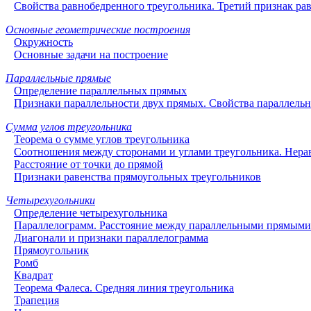
Свойства равнобедренного треугольника. Третий признак рав
Основные геометрические построения
Окружность
Основные задачи на построение
Параллельные прямые
Определение параллельных прямых
Признаки параллельности двух прямых. Свойства параллель
Сумма углов треугольника
Теорема о сумме углов треугольника
Соотношения между сторонами и углами треугольника. Нера
Расстояние от точки до прямой
Признаки равенства прямоугольных треугольников
Четырехугольники
Определение четырехугольника
Параллелограмм. Расстояние между параллельными прямыми
Диагонали и признаки параллелограмма
Прямоугольник
Ромб
Квадрат
Теорема Фалеса. Средняя линия треугольника
Трапеция