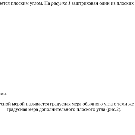
вается плоским углом. На
рисунке 1
заштрихован один из плоских у
ыми.
усной мерой называется градусная мера обычного угла с теми же
$ — градусная мера дополнительного плоского угла (рис.2).