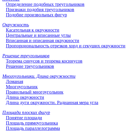
Определение подобных треугольников
Признаки подобия треугольников
Подобие произвольных фигур
Окружность
Касательная к окружности
Центральные и вписанные углы
Вписанная и описанная окружности
Пропорциональность отрезков хорд и секущих окружности
Решение треугольников
Теорема синусов и теорема косинусов
Решение треугольников
Многоугольники. Длина окружности
Ломаная
Многоугольник
Правильный многоугольник
Длина окружности
Длина дуги окружности. Радианная мера угла
Площади плоских фигур
Понятие площади
Площадь прямоугольника
Площадь параллелограмма