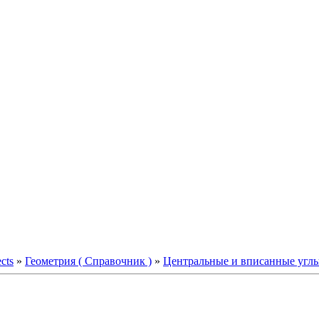
ects
»
Геометрия ( Справочник )
»
Центральные и вписанные угл