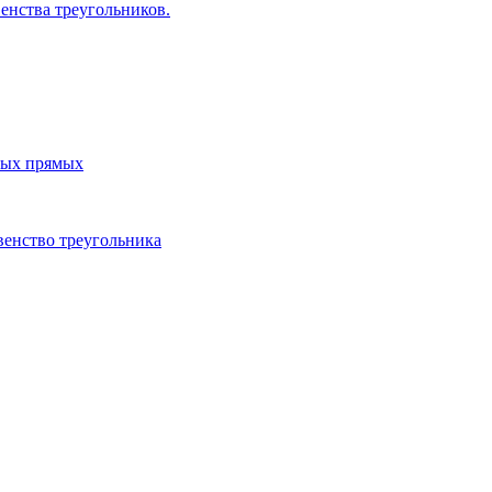
енства треугольников.
ных прямых
венство треугольника