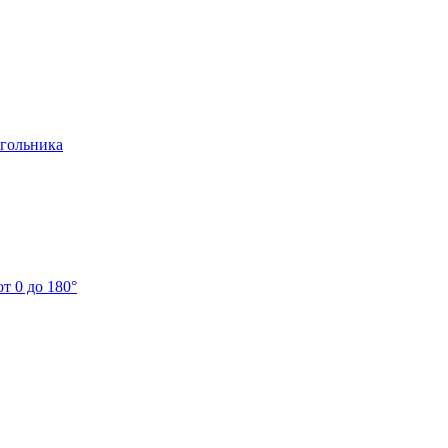
угольника
т 0 до 180°