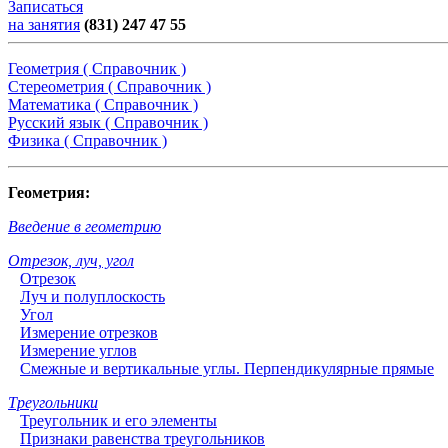
Записаться
на занятия
(831) 247 47 55
Геометрия ( Справочник )
Стереометрия ( Справочник )
Математика ( Справочник )
Русский язык ( Справочник )
Физика ( Справочник )
Геометрия:
Введение в геометрию
Отрезок, луч, угол
Отрезок
Луч и полуплоскость
Угол
Измерение отрезков
Измерение углов
Смежные и вертикальные углы. Перпендикулярные прямые
Треугольники
Треугольник и его элементы
Признаки равенства треугольников