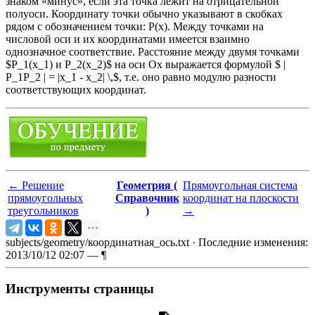
знаком «минус», если эта точка лежит на отрицательной
полуоси. Координату точки обычно указывают в скобках
рядом с обозначением точки: Р(х). Между точками на
числовой оси и их координатами имеется взаимно
однозначное соответствие. Расстояние между двумя точками
$P_1(x_1) и Р_2(х_2)$ на оси Ох выражается формулой $ |
P_1P_2 | = |x_1 - x_2| \,$, т.е. оно равно модулю разности
соответствующих координат.
←
Решение
Геометрия (
Прямоугольная система
прямоугольных
Справочник
координат на плоскости
треугольников
)
→
subjects/geometry/координатная_ось.txt
· Последние изменения:
2013/10/12 02:07 —
¶
Инструменты страницы