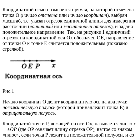
Координатной осью называется прямая, на которой отмечена
точка О (
начало отсчета
или
начало координат
), выбран
масштаб, т.е. указан отрезок единичной длины для измерения
расстояний (
единичный
или
масштабный отрезок
), и задано
положительное направление. Так, на рисунке 1 единичный
отрезок на координатной оси Ох обозначен ОЕ, направление
от точки О к точке Е считается положительным (показано
стрелкой).
Рис.1
Начало координат О делит координатную ось на два луча:
положительную полуось
(которой принадлежит точка Е) и
отрицательную полуось
.
Координатой точки Р, лежащей на оси Ох, называется число
х
= ±ОР
(где ОР означает длину отрезка ОР), взятое со знаком
«плюс», если точка Р лежит на положительной полуоси, и со