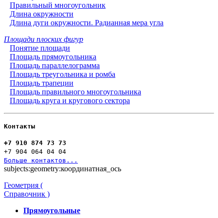
Правильный многоугольник
Длина окружности
Длина дуги окружности. Радианная мера угла
Площади плоских фигур
Понятие площади
Площадь прямоугольника
Площадь параллелограмма
Площадь треугольника и ромба
Площадь трапеции
Площадь правильного многоугольника
Площадь круга и кругового сектора
Контакты
+7 910 874 73 73
+7 904 064 04 04
Больше контактов...
subjects:geometry:координатная_ось
Геометрия (
Справочник )
Прямоугольные