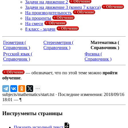
Задачи на движение 2
Задачи на движение 3 (конец 7 класса)
На производительность
На проценты
На смеси
8 класс - задачи
Геометрия (
Стереометрия (
Математика (
Справочник )
Справочник )
Справочник )
Русский язык (
Физика (
Справочник )
Справочник )
— обозначает, что по этой теме можно
пройти
обучение
.
subjects/mathematics/start.txt
· Последние изменения: 2018/09/16
18:01 —
¶
Инструменты страницы
Показать исходный текст