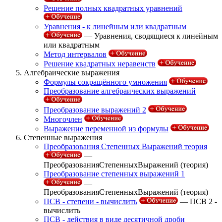
Решение полных квадратных уравнений
Уравнения - к линейным или квадратным
— Уравнения, сводящиеся к линейным
или квадратным
Метод интервалов
Решение квадратных неравенств
Алгебраические выражения
Формулы сокращённого умножения
Преобразование алгебраических выражений
Преобразование выражений 2
Многочлен
Выражение переменной из формулы
Степенные выражения
Преобразования Степенных Выражений теория
—
ПреобразованияСтепенныхВыражений (теория)
Преобразование степенных выражений 1
—
ПреобразованияСтепенныхВыражений (теория)
ПСВ - степени - вычислить
— ПСВ 2 -
вычислить
ПСВ - действия в виде десятичной дроби