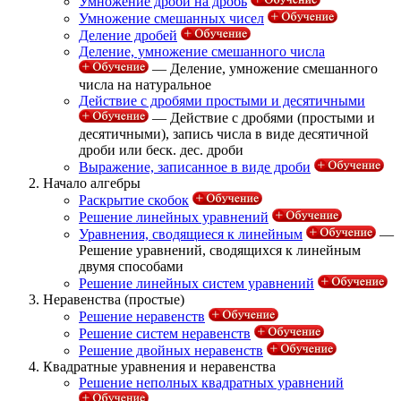
Умножение дроби на дробь
Умножение смешанных чисел
Деление дробей
Деление, умножение смешанного числа
— Деление, умножение смешанного
числа на натуральное
Действие с дробями простыми и десятичными
— Действие с дробями (простыми и
десятичными), запись числа в виде десятичной
дроби или беск. дес. дроби
Выражение, записанное в виде дроби
Начало алгебры
Раскрытие скобок
Решение линейных уравнений
Уравнения, сводящиеся к линейным
—
Решение уравнений, сводящихся к линейным
двумя способами
Решение линейных систем уравнений
Неравенства (простые)
Решение неравенств
Решение систем неравенств
Решение двойных неравенств
Квадратные уравнения и неравенства
Решение неполных квадратных уравнений