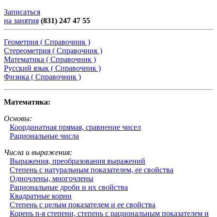
Записаться
на занятия
(831) 247 47 55
Геометрия ( Справочник )
Стереометрия ( Справочник )
Математика ( Справочник )
Русский язык ( Справочник )
Физика ( Справочник )
Математика:
Основы:
Координатная прямая, сравнение чисел
Рациональные числа
Числа и выражения:
Выражения, преобразования выражений
Степень с натуральным показателем, ее свойства
Одночлены, многочлены
Рациональные дроби и их свойства
Квадратные корни
Степень с целым показателем и ее свойства
Корень n-я степени, степень с рациональным показателем и