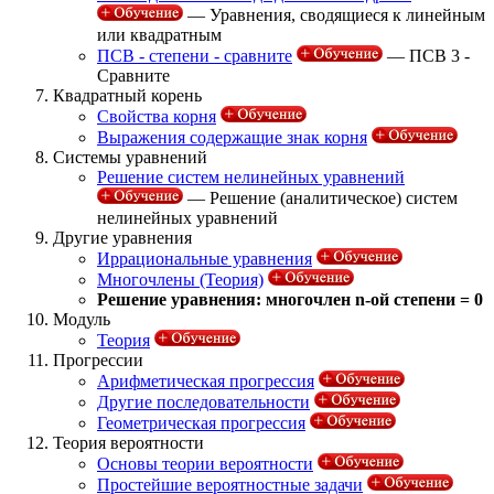
— Уравнения, сводящиеся к линейным
или квадратным
ПСВ - степени - сравните
— ПСВ 3 -
Сравните
Квадратный корень
Свойства корня
Выражения содержащие знак корня
Системы уравнений
Решение систем нелинейных уравнений
— Решение (аналитическое) систем
нелинейных уравнений
Другие уравнения
Иррациональные уравнения
Многочлены (Теория)
Решение уравнения: многочлен n-ой степени = 0
Модуль
Теория
Прогрессии
Арифметическая прогрессия
Другие последовательности
Геометрическая прогрессия
Теория вероятности
Основы теории вероятности
Простейшие вероятностные задачи