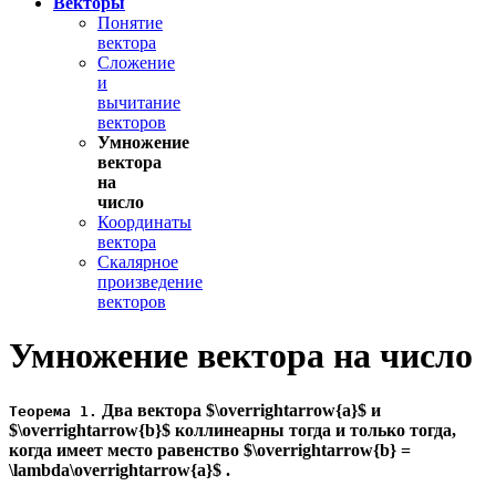
Векторы
Понятие
вектора
Сложение
и
вычитание
векторов
Умножение
вектора
на
число
Координаты
вектора
Скалярное
произведение
векторов
Умножение вектора на число
Два вектора $\overrightarrow{a}$ и
Теорема 1.
$\overrightarrow{b}$ коллинеарны тогда и только тогда,
когда имеет место равенство $\overrightarrow{b} =
\lambda\overrightarrow{a}$ .