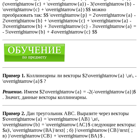
(\overrightarrow{c} + \overrightarrow{a}) - 3(\overrightarrow{b} -
\overrightarrow{c} + \overrightarrow{a}) $$ можно
преобразовать так: $$ \overrightarrow{р} = 2\overrightarrow{a} -
2\overrightarrow{b} + \overrightarrow{c} + \overrightarrow{a} -
3\overrightarrow{b} + 3\overrightarrow{c} - 3\overrightarrow{a} =
- 5\overrightarrow{b} + 4\overrightarrow{c} $$
Пример 1.
Коллинеарны ли векторы $2\overrightarrow{a} \,и\, -
\overrightarrow{a}$ ?
Решение.
Имеем $2\overrightarrow{a} = -2(-\overrightarrow{a})$
. Значит, данные векторы коллинеарны.
Пример 2.
Дан треугольник ABC. Выразите через векторы
$\overrightarrow{a} = \overrightarrow{АВ} \,и\,
\overrightarrow{b} = \overrightarrow{АС}$ следующие векторы:
$а)\, \overrightarrow{ВА}\text{ ; б) }\overrightarrow{СВ}\text{ ;
в) }\overrightarrow{СВ} + \overrightarrow{ВА}$ .