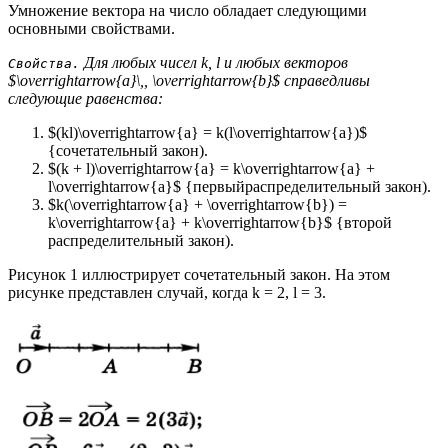
Умножение вектора на число обладает следующими
основными свойствами.
Для любых чисел k, l и любых векторов
Свойства.
$\overrightarrow{a}\,, \overrightarrow{b}$ справедливы
следующие равенства:
$(kl)\overrightarrow{a} = k(l\overrightarrow{a})$
{сочетательный закон).
$(k + l)\overrightarrow{a} = k\overrightarrow{a} +
l\overrightarrow{a}$ {первыйраспределительный закон).
$k(\overrightarrow{a} + \overrightarrow{b}) =
k\overrightarrow{a} + k\overrightarrow{b}$ {второй
распределительный закон).
Рисунок 1 иллюстрирует сочетательный закон. На этом
рисунке представлен случай, когда k = 2, l = 3.