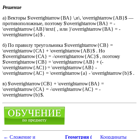
Решение
а) Векторы $\overrightarrow{ВА} \,и\, \overrightarrow{АВ}$ —
противоположные, поэтому $\overrightarrow{ВА} = -
\overrightarrow{АВ}\text{ , или }\overrightarrow{ВА} = -
\overrightarrow{a}$ .
б) По правилу треугольника $\overrightarrow{СВ} =
\overrightarrow{СА} + \overrightarrow{АВ}$ . Но
$\overrightarrow{СА} = -\overrightarrow{АС}$ , поэтому
$\overrightarrow{СВ} = \overrightarrow{АВ} + (-
\overrightarrow{АС}) = \overrightarrow{АВ} -
\overrightarrow{АС} = \overrightarrow{a} - \overrightarrow{b}$ .
в) $\overrightarrow{СВ} + \overrightarrow{ВА} =
\overrightarrow{СА} = -\overrightarrow{АС} = -
\overrightarrow{b}$.
←
Сложение и
Геометрия (
Координаты