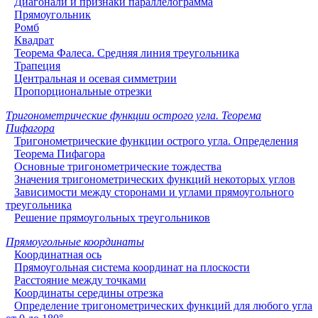
Диагонали и признаки параллелограмма
Прямоугольник
Ромб
Квадрат
Теорема Фалеса. Средняя линия треугольника
Трапеция
Центральная и осевая симметрии
Пропорциональные отрезки
Тригонометрические функции острого угла. Теорема
Пифагора
Тригонометрические функции острого угла. Определения
Теорема Пифагора
Основные тригонометрические тождества
Значения тригонометрических функций некоторых углов
Зависимости между сторонами и углами прямоугольного
треугольника
Решение прямоугольных треугольников
Прямоугольные координаты
Координатная ось
Прямоугольная система координат на плоскости
Расстояние между точками
Координаты середины отрезка
Определение тригонометрических функций для любого угла