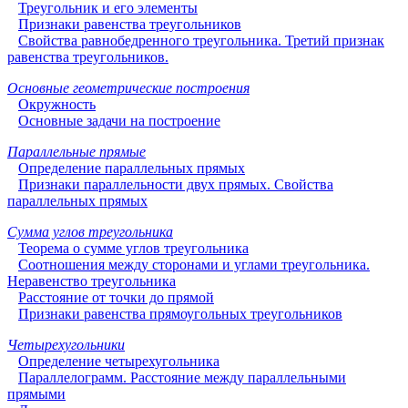
Треугольник и его элементы
Признаки равенства треугольников
Свойства равнобедренного треугольника. Третий признак
равенства треугольников.
Основные геометрические построения
Окружность
Основные задачи на построение
Параллельные прямые
Определение параллельных прямых
Признаки параллельности двух прямых. Свойства
параллельных прямых
Сумма углов треугольника
Теорема о сумме углов треугольника
Соотношения между сторонами и углами треугольника.
Неравенство треугольника
Расстояние от точки до прямой
Признаки равенства прямоугольных треугольников
Четырехугольники
Определение четырехугольника
Параллелограмм. Расстояние между параллельными
прямыми