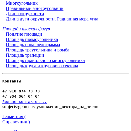
Многоугольник
Правильный многоугольник
Длина окружности
Длина дуги окружности. Радианная мера угла
Площади плоских фигур
Понятие площади
Площадь прямоугольника
Площадь параллелограмма
Площадь треугольника и ромба
Площадь трапеции
Площадь правильного многоугольника
Площадь круга и кругового сектора
Контакты
+7 910 874 73 73
+7 904 064 04 04
Больше контактов...
subjects:geometry:умножение_вектора_на_число
Геометрия (
Справочник )