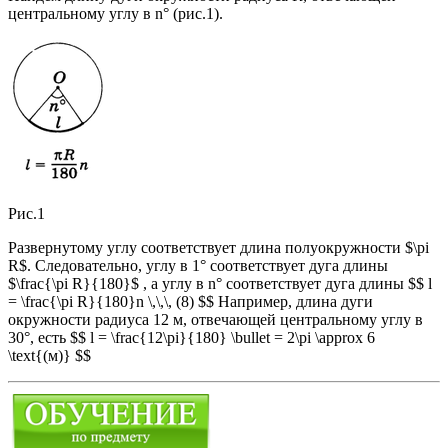
центральному углу в n° (рис.1).
Рис.1
Развернутому углу соответствует длина полуокружности $\pi
R$. Следовательно, углу в 1° соответствует дуга длины
$\frac{\pi R}{180}$ , а углу в n° соответствует дуга длины $$ l
= \frac{\pi R}{180}n \,\,\, (8) $$ Например, длина дуги
окружности радиуса 12 м, отвечающей центральному углу в
30°, есть $$ l = \frac{12\pi}{180} \bullet = 2\pi \approx 6
\text{(м)} $$