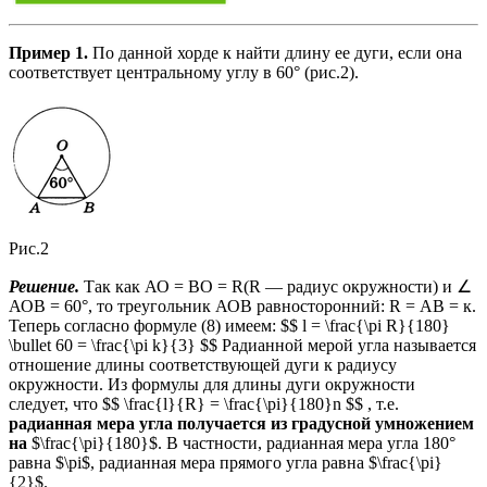
Пример 1.
По данной хорде к найти длину ее дуги, если она
соответствует центральному углу в 60° (рис.2).
Рис.2
Решение.
Так как АО = ВО = R(R — радиус окружности) и ∠
АОВ = 60°, то треугольник АОВ равносторонний: R = АВ = к.
Теперь согласно формуле (8) имеем: $$ l = \frac{\pi R}{180}
\bullet 60 = \frac{\pi k}{3} $$ Радианной мерой угла называется
отношение длины соответствующей дуги к радиусу
окружности. Из формулы для длины дуги окружности
следует, что $$ \frac{l}{R} = \frac{\pi}{180}n $$ , т.е.
радианная мера угла получается из градусной умножением
на
$\frac{\pi}{180}$. В частности, радианная мера угла 180°
равна $\pi$, радианная мера прямого угла равна $\frac{\pi}
{2}$.