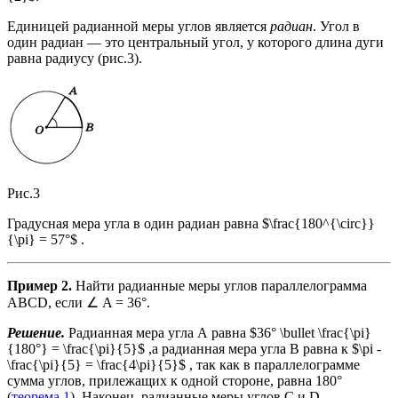
Единицей радианной меры углов является
радиан
. Угол в
один радиан — это центральный угол, у которого длина дуги
равна радиусу (рис.3).
Рис.3
Градусная мера угла в один радиан равна $\frac{180^{\circ}}
{\pi} = 57°$ .
Пример 2.
Найти радианные меры углов параллелограмма
ABCD, если ∠ A = 36°.
Решение.
Радианная мера угла А равна $36° \bullet \frac{\pi}
{180°} = \frac{\pi}{5}$ ,а радианная мера угла В равна к $\pi -
\frac{\pi}{5} = \frac{4\pi}{5}$ , так как в параллелограмме
сумма углов, прилежащих к одной стороне, равна 180°
(
теорема 1
). Наконец, радианные меры углов C и D