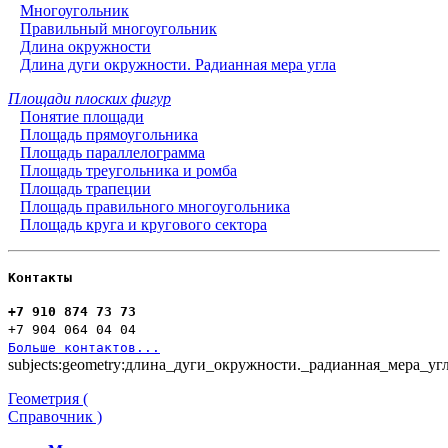
Многоугольник
Правильный многоугольник
Длина окружности
Длина дуги окружности. Радианная мера угла
Площади плоских фигур
Понятие площади
Площадь прямоугольника
Площадь параллелограмма
Площадь треугольника и ромба
Площадь трапеции
Площадь правильного многоугольника
Площадь круга и кругового сектора
Контакты
+7 910 874 73 73
+7 904 064 04 04
Больше контактов...
subjects:geometry:длина_дуги_окружности._радианная_мера_уг
Геометрия (
Справочник )