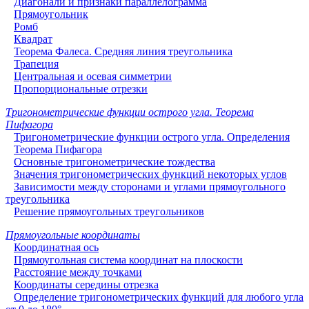
Диагонали и признаки параллелограмма
Прямоугольник
Ромб
Квадрат
Теорема Фалеса. Средняя линия треугольника
Трапеция
Центральная и осевая симметрии
Пропорциональные отрезки
Тригонометрические функции острого угла. Теорема
Пифагора
Тригонометрические функции острого угла. Определения
Теорема Пифагора
Основные тригонометрические тождества
Значения тригонометрических функций некоторых углов
Зависимости между сторонами и углами прямоугольного
треугольника
Решение прямоугольных треугольников
Прямоугольные координаты
Координатная ось
Прямоугольная система координат на плоскости
Расстояние между точками
Координаты середины отрезка
Определение тригонометрических функций для любого угла