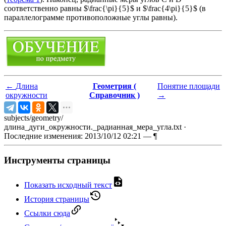
соответственно равны $\frac{\pi}{5}$ и $\frac{4\pi}{5}$ (в
параллелограмме противоположные углы равны).
←
Длина
Геометрия (
Понятие площади
окружности
Справочник )
→
subjects/geometry/
длина_дуги_окружности._радианная_мера_угла.txt
·
Последние изменения: 2013/10/12 02:21 —
¶
Инструменты страницы
Показать исходный текст
История страницы
Ссылки сюда