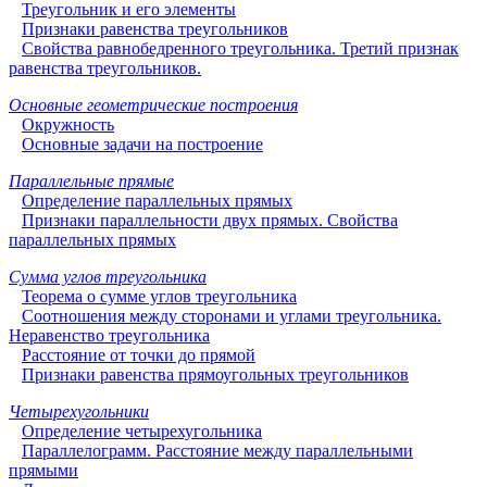
Треугольник и его элементы
Признаки равенства треугольников
Свойства равнобедренного треугольника. Третий признак
равенства треугольников.
Основные геометрические построения
Окружность
Основные задачи на построение
Параллельные прямые
Определение параллельных прямых
Признаки параллельности двух прямых. Свойства
параллельных прямых
Сумма углов треугольника
Теорема о сумме углов треугольника
Соотношения между сторонами и углами треугольника.
Неравенство треугольника
Расстояние от точки до прямой
Признаки равенства прямоугольных треугольников
Четырехугольники
Определение четырехугольника
Параллелограмм. Расстояние между параллельными
прямыми