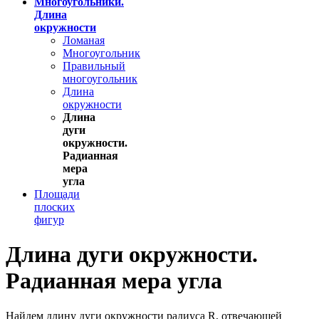
Многоугольники.
Длина
окружности
Ломаная
Многоугольник
Правильный
многоугольник
Длина
окружности
Длина
дуги
окружности.
Радианная
мера
угла
Площади
плоских
фигур
Длина дуги окружности.
Радианная мера угла
Найдем длину дуги окружности радиуса R, отвечающей