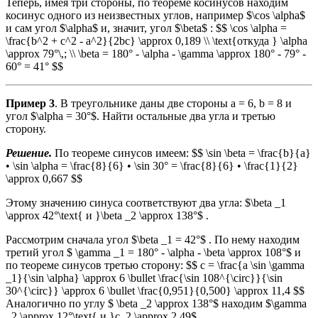
Теперь, имея три стороны, по теореме косинусов находим
косинус одного из неизвестных углов, например $\cos \alpha$
и сам угол $\alpha$ и, значит, угол $\beta$ : $$ \cos \alpha =
\frac{b^2 + c^2 - a^2}{2bc} \approx 0,189 \\ \text{откуда } \alpha
\approx 79°\,; \\ \beta = 180° - \alpha - \gamma \approx 180° - 79° -
60° = 41° $$
Пример 3
. В треугольнике даны две стороны a = 6, b = 8 и
угол $\alpha = 30°$. Найти остальные два угла и третью
сторону.
Решение.
По теореме синусов имеем: $$ \sin \beta = \frac{b}{a}
• \sin \alpha = \frac{8}{6} • \sin 30° = \frac{8}{6} • \frac{1}{2}
\approx 0,667 $$
Этому значению синуса соответствуют два угла: $\beta _1
\approx 42°\text{ и }\beta _2 \approx 138°$ .
Рассмотрим сначала угол $\beta _1 = 42°$ . По нему находим
третий угол $ \gamma _1 = 180° - \alpha - \beta \approx 108°$ и
по теореме синусов третью сторону: $$ c = \frac{a \sin \gamma
_1}{\sin \alpha} \approx 6 \bullet \frac{\sin 108^{\circ}}{\sin
30^{\circ}} \approx 6 \bullet \frac{0,951}{0,500} \approx 11,4 $$
Аналогично по углу $ \beta _2 \approx 138°$ находим $\gamma
_2 \approx 12°\text{ и }c_2 \approx 2,49$ .