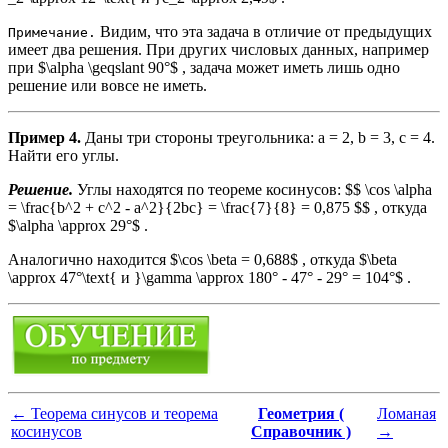
Видим, что эта задача в отличие от предыдущих
Примечание.
имеет два решения. При других числовых данных, например
при $\alpha \geqslant 90°$ , задача может иметь лишь одно
решение или вовсе не иметь.
Пример 4.
Даны три стороны треугольника: a = 2, b = 3, c = 4.
Найти его углы.
Решение.
Углы находятся по теореме косинусов: $$ \cos \alpha
= \frac{b^2 + c^2 - a^2}{2bc} = \frac{7}{8} = 0,875 $$ , откуда
$\alpha \approx 29°$ .
Аналогично находится $\cos \beta = 0,688$ , откуда $\beta
\approx 47°\text{ и }\gamma \approx 180° - 47° - 29° = 104°$ .
←
Теорема синусов и теорема
Геометрия (
Ломаная
косинусов
Справочник )
→