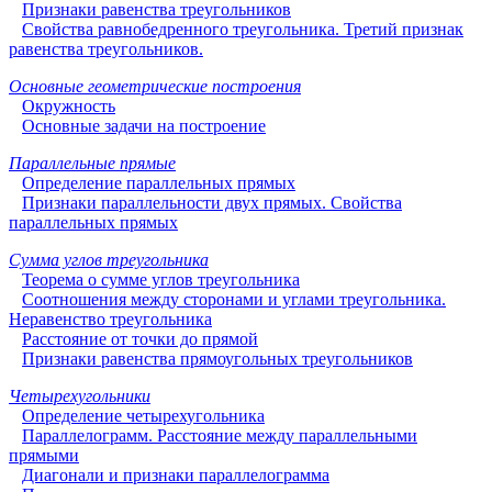
Признаки равенства треугольников
Свойства равнобедренного треугольника. Третий признак
равенства треугольников.
Основные геометрические построения
Окружность
Основные задачи на построение
Параллельные прямые
Определение параллельных прямых
Признаки параллельности двух прямых. Свойства
параллельных прямых
Сумма углов треугольника
Теорема о сумме углов треугольника
Соотношения между сторонами и углами треугольника.
Неравенство треугольника
Расстояние от точки до прямой
Признаки равенства прямоугольных треугольников
Четырехугольники
Определение четырехугольника
Параллелограмм. Расстояние между параллельными
прямыми
Диагонали и признаки параллелограмма