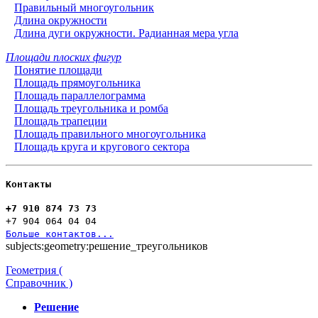
Правильный многоугольник
Длина окружности
Длина дуги окружности. Радианная мера угла
Площади плоских фигур
Понятие площади
Площадь прямоугольника
Площадь параллелограмма
Площадь треугольника и ромба
Площадь трапеции
Площадь правильного многоугольника
Площадь круга и кругового сектора
Контакты
+7 910 874 73 73
+7 904 064 04 04
Больше контактов...
subjects:geometry:решение_треугольников
Геометрия (
Справочник )
Решение