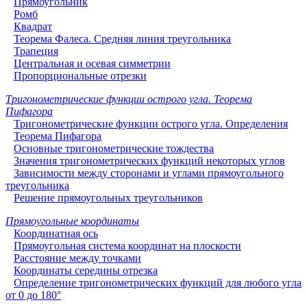
Прямоугольник
Ромб
Квадрат
Теорема Фалеса. Средняя линия треугольника
Трапеция
Центральная и осевая симметрии
Пропорциональные отрезки
Тригонометрические функции острого угла. Теорема
Пифагора
Тригонометрические функции острого угла. Определения
Теорема Пифагора
Основные тригонометрические тождества
Значения тригонометрических функций некоторых углов
Зависимости между сторонами и углами прямоугольного
треугольника
Решение прямоугольных треугольников
Прямоугольные координаты
Координатная ось
Прямоугольная система координат на плоскости
Расстояние между точками
Координаты середины отрезка
Определение тригонометрических функций для любого угла
от 0 до 180°