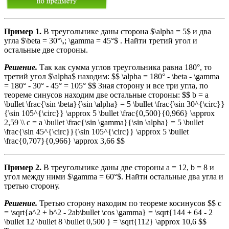
Пример 1.
В треугольнике даны сторона $\alpha = 5$ и два
угла $\beta = 30°\,; \gamma = 45°$ . Найти третий угол и
остальные две стороны.
Решение.
Так как сумма углов треугольника равна 180°, то
третий угол $\alpha$ находим: $$ \alpha = 180° - \beta - \gamma
= 180° - 30° - 45° = 105° $$ Зная сторону и все три угла, по
теореме синусов находим две остальные стороны: $$ b = a
\bullet \frac{\sin \beta}{\sin \alpha} = 5 \bullet \frac{\sin 30^{\circ}}
{\sin 105^{\circ}} \approx 5 \bullet \frac{0,500}{0,966} \approx
2,59 \\ c = a \bullet \frac{\sin \gamma}{\sin \alpha} = 5 \bullet
\frac{\sin 45^{\circ}}{\sin 105^{\circ}} \approx 5 \bullet
\frac{0,707}{0,966} \approx 3,66 $$
Пример 2.
В треугольнике даны две стороны а = 12, b = 8 и
угол между ними $\gamma = 60°$. Найти остальные два угла и
третью сторону.
Решение.
Третью сторону находим по теореме косинусов $$ c
= \sqrt{a^2 + b^2 - 2ab\bullet \cos \gamma} = \sqrt{144 + 64 - 2
\bullet 12 \bullet 8 \bullet 0,500 } = \sqrt{112} \approx 10,6 $$