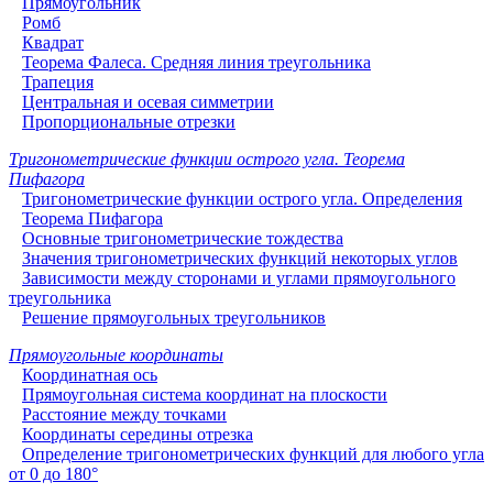
Прямоугольник
Ромб
Квадрат
Теорема Фалеса. Средняя линия треугольника
Трапеция
Центральная и осевая симметрии
Пропорциональные отрезки
Тригонометрические функции острого угла. Теорема
Пифагора
Тригонометрические функции острого угла. Определения
Теорема Пифагора
Основные тригонометрические тождества
Значения тригонометрических функций некоторых углов
Зависимости между сторонами и углами прямоугольного
треугольника
Решение прямоугольных треугольников
Прямоугольные координаты
Координатная ось
Прямоугольная система координат на плоскости
Расстояние между точками
Координаты середины отрезка
Определение тригонометрических функций для любого угла
от 0 до 180°