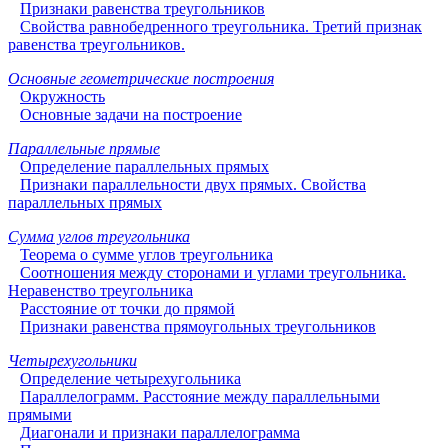
Признаки равенства треугольников
Свойства равнобедренного треугольника. Третий признак
равенства треугольников.
Основные геометрические построения
Окружность
Основные задачи на построение
Параллельные прямые
Определение параллельных прямых
Признаки параллельности двух прямых. Свойства
параллельных прямых
Сумма углов треугольника
Теорема о сумме углов треугольника
Соотношения между сторонами и углами треугольника.
Неравенство треугольника
Расстояние от точки до прямой
Признаки равенства прямоугольных треугольников
Четырехугольники
Определение четырехугольника
Параллелограмм. Расстояние между параллельными
прямыми
Диагонали и признаки параллелограмма