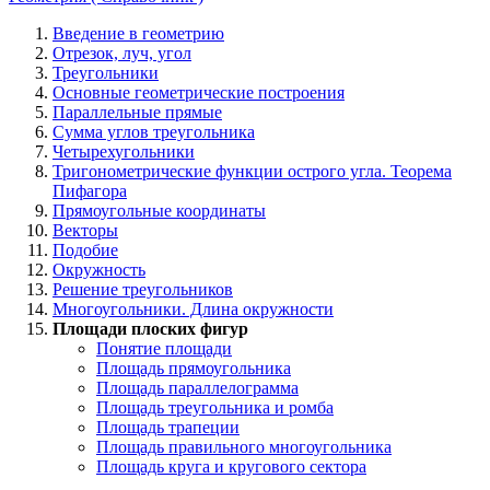
Введение в геометрию
Отрезок, луч, угол
Треугольники
Основные геометрические построения
Параллельные прямые
Сумма углов треугольника
Четырехугольники
Тригонометрические функции острого угла. Теорема
Пифагора
Прямоугольные координаты
Векторы
Подобие
Окружность
Решение треугольников
Многоугольники. Длина окружности
Площади плоских фигур
Понятие площади
Площадь прямоугольника
Площадь параллелограмма
Площадь треугольника и ромба
Площадь трапеции
Площадь правильного многоугольника
Площадь круга и кругового сектора