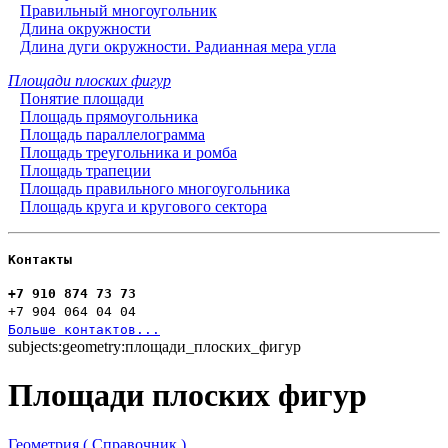
Правильный многоугольник
Длина окружности
Длина дуги окружности. Радианная мера угла
Площади плоских фигур
Понятие площади
Площадь прямоугольника
Площадь параллелограмма
Площадь треугольника и ромба
Площадь трапеции
Площадь правильного многоугольника
Площадь круга и кругового сектора
Контакты
+7 910 874 73 73
+7 904 064 04 04
Больше контактов...
subjects:geometry:площади_плоских_фигур
Площади плоских фигур
Геометрия ( Справочник )