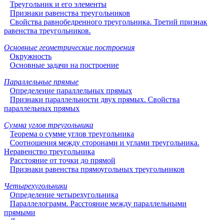
Треугольник и его элементы
Признаки равенства треугольников
Свойства равнобедренного треугольника. Третий признак
равенства треугольников.
Основные геометрические построения
Окружность
Основные задачи на построение
Параллельные прямые
Определение параллельных прямых
Признаки параллельности двух прямых. Свойства
параллельных прямых
Сумма углов треугольника
Теорема о сумме углов треугольника
Соотношения между сторонами и углами треугольника.
Неравенство треугольника
Расстояние от точки до прямой
Признаки равенства прямоугольных треугольников
Четырехугольники
Определение четырехугольника
Параллелограмм. Расстояние между параллельными
прямыми