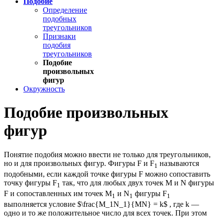
Подобие
Определение
подобных
треугольников
Признаки
подобия
треугольников
Подобие
произвольных
фигур
Окружность
Подобие произвольных
фигур
Понятие подобия можно ввести не только для треугольников,
но и для произвольных фигур. Фигуры F и F
называются
1
подобными, если каждой точке фигуры F можно сопоставить
точку фигуры F
так, что для любых двух точек М и N фигуры
1
F и сопоставленных им точек М
и N
фигуры F
1
1
1
выполняется условие $\frac{M_1N_1}{MN} = k$ , где k —
одно и то же положительное число для всех точек. При этом