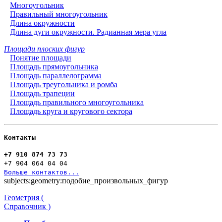
Многоугольник
Правильный многоугольник
Длина окружности
Длина дуги окружности. Радианная мера угла
Площади плоских фигур
Понятие площади
Площадь прямоугольника
Площадь параллелограмма
Площадь треугольника и ромба
Площадь трапеции
Площадь правильного многоугольника
Площадь круга и кругового сектора
Контакты
+7 910 874 73 73
+7 904 064 04 04
Больше контактов...
subjects:geometry:подобие_произвольных_фигур
Геометрия (
Справочник )