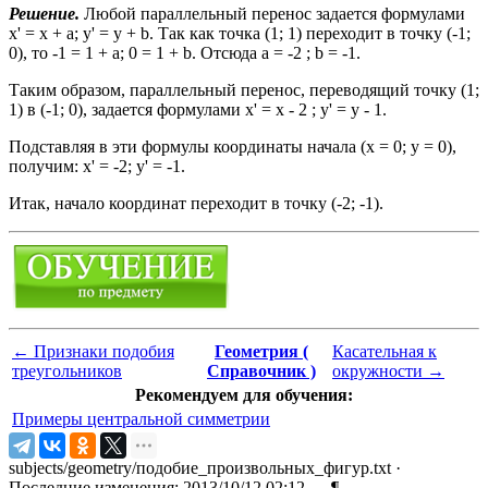
Решение.
Любой параллельный перенос задается формулами
х' = х + а; у' = у + b. Так как точка (1; 1) переходит в точку (-1;
0), то -1 = 1 + а; 0 = 1 + b. Отсюда а = -2 ; b = -1.
Таким образом, параллельный перенос, переводящий точку (1;
1) в (-1; 0), задается формулами х' = х - 2 ; у' = у - 1.
Подставляя в эти формулы координаты начала (х = 0; у = 0),
получим: х' = -2; у' = -1.
Итак, начало координат переходит в точку (-2; -1).
←
Признаки подобия
Геометрия (
Касательная к
треугольников
Справочник )
окружности
→
Рекомендуем для обучения:
Примеры центральной симметрии
subjects/geometry/подобие_произвольных_фигур.txt
·
Последние изменения: 2013/10/12 02:12 —
¶