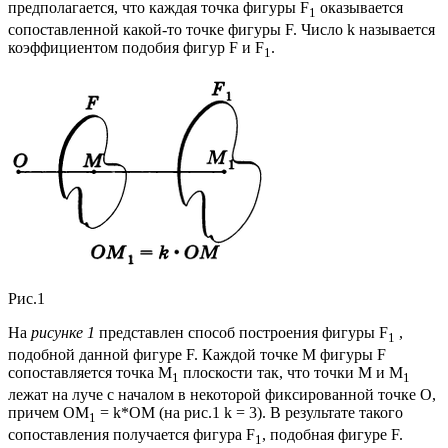
предполагается, что каждая точка фигуры F
оказывается
1
сопоставленной какой-то точке фигуры F. Число k называется
коэффициентом подобия фигур F и F
.
1
Рис.1
На
рисунке 1
представлен способ построения фигуры F
,
1
подобной данной фигуре F. Каждой точке М фигуры F
сопоставляется точка М
плоскости так, что точки М и М
1
1
лежат на луче с началом в некоторой фиксированной точке О,
причем ОМ
= k*OM (на рис.1 k = 3). В результате такого
1
сопоставления получается фигура F
, подобная фигуре F.
1