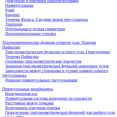
Диагонали и признаки параллелограмма
Прямоугольник
Ромб
Квадрат
Теорема Фалеса. Средняя линия треугольника
Трапеция
Центральная и осевая симметрии
Пропорциональные отрезки
Тригонометрические функции острого угла. Теорема
Пифагора
Тригонометрические функции острого угла. Определения
Теорема Пифагора
Основные тригонометрические тождества
Значения тригонометрических функций некоторых углов
Зависимости между сторонами и углами прямоугольного
треугольника
Решение прямоугольных треугольников
Прямоугольные координаты
Координатная ось
Прямоугольная система координат на плоскости
Расстояние между точками
Координаты середины отрезка
Определение тригонометрических функций для любого угла