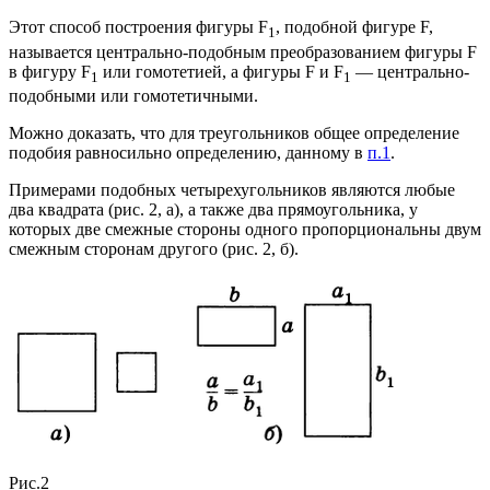
Этот способ построения фигуры F
, подобной фигуре F,
1
называется центрально-подобным преобразованием фигуры F
в фигуру F
или гомотетией, а фигуры F и F
— центрально-
1
1
подобными или гомотетичными.
Можно доказать, что для треугольников общее определение
подобия равносильно определению, данному в
п.1
.
Примерами подобных четырехугольников являются любые
два квадрата (рис. 2, а), а также два прямоугольника, у
которых две смежные стороны одного пропорциональны двум
смежным сторонам другого (рис. 2, б).
Рис.2