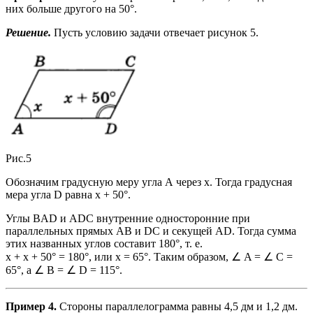
них больше другого на 50°.
Решение.
Пусть условию задачи отвечает рисунок 5.
Рис.5
Обозначим градусную меру угла А через х. Тогда градусная
мера угла D равна х + 50°.
Углы BAD и ADC внутренние односторонние при
параллельных прямых АВ и DC и секущей AD. Тогда сумма
этих названных углов составит 180°, т. е.
х + х + 50° = 180°, или х = 65°. Таким образом, ∠ A = ∠ C =
65°, a ∠ B = ∠ D = 115°.
Пример 4.
Стороны параллелограмма равны 4,5 дм и 1,2 дм.