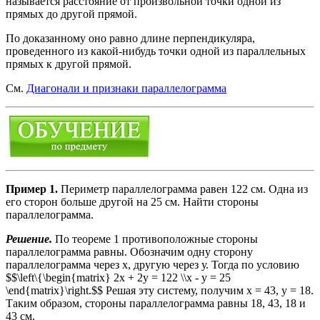
называется расстояние от произвольной точки одной из
прямых до другой прямой.
По доказанному оно равно длине перпендикуляра,
проведенного из какой-нибудь точки одной из параллельных
прямых к другой прямой.
См.
Диагонали и признаки параллелограмма
Пример 1.
Периметр параллелограмма равен 122 см. Одна из
его сторон больше другой на 25 см. Найти стороны
параллелограмма.
Решение.
По теореме 1 противоположные стороны
параллелограмма равны. Обозначим одну сторону
параллелограмма через х, другую через у. Тогда по условию
$$\left\{\begin{matrix} 2x + 2y = 122 \\x - y = 25
\end{matrix}\right.$$ Решая эту систему, получим х = 43, у = 18.
Таким образом, стороны параллелограмма равны 18, 43, 18 и
43 см.