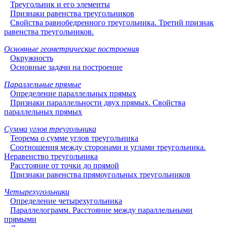
Треугольник и его элементы
Признаки равенства треугольников
Свойства равнобедренного треугольника. Третий признак
равенства треугольников.
Основные геометрические построения
Окружность
Основные задачи на построение
Параллельные прямые
Определение параллельных прямых
Признаки параллельности двух прямых. Свойства
параллельных прямых
Сумма углов треугольника
Теорема о сумме углов треугольника
Соотношения между сторонами и углами треугольника.
Неравенство треугольника
Расстояние от точки до прямой
Признаки равенства прямоугольных треугольников
Четырехугольники
Определение четырехугольника
Параллелограмм. Расстояние между параллельными
прямыми