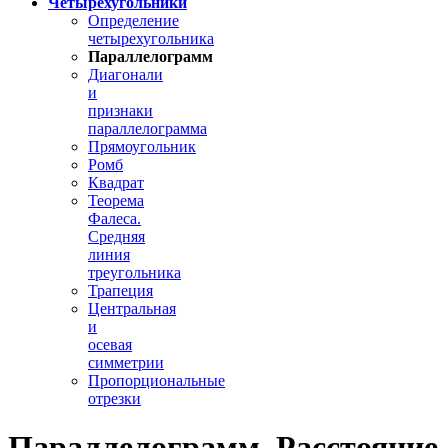
Четырехугольники
Определение
четырехугольника
Параллелограмм
Диагонали
и
признаки
параллелограмма
Прямоугольник
Ромб
Квадрат
Теорема
Фалеса.
Средняя
линия
треугольника
Трапеция
Центральная
и
осевая
симметрии
Пропорциональные
отрезки
Параллелограмм. Расстояние