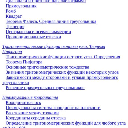
Диагонали и признаки параллелограмма
Прямоугольник
Ромб
Квадрат
Теорема Фалеса. Средняя линия треугольника
Трапеция
Центральная и осевая симметрии
Пропорциональные отрезки
Тригонометрические функции острого угла. Теорема
Пифагора
Тригонометрические функции острого угла. Определения
Теорема Пифагора
Основные тригонометрические тождества
Значения тригонометрических функций некоторых углов
Зависимости между сторонами и углами прямоугольного
треугольника
Решение прямоугольных треугольников
Прямоугольные координаты
Координатная ось
Прямоугольная система координат на плоскости
Расстояние между точками
Координаты середины отрезка
Определение тригонометрических функций для любого угла