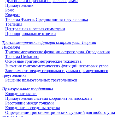
Диагонали и признаки параллелограмма
Прямоугольник
Ромб
Квадрат
Теорема Фалеса. Средняя линия треугольника
Трапеция
Центральная и осевая симметрии
Пропорциональные отрезки
Тригонометрические функции острого угла. Теорема
Пифагора
Тригонометрические функции острого угла. Определения
Теорема Пифагора
Основные тригонометрические тождества
Значения тригонометрических функций некоторых углов
Зависимости между сторонами и углами прямоугольного
треугольника
Решение прямоугольных треугольников
Прямоугольные координаты
Координатная ось
Прямоугольная система координат на плоскости
Расстояние между точками
Координаты середины отрезка
Определение тригонометрических функций для любого угла