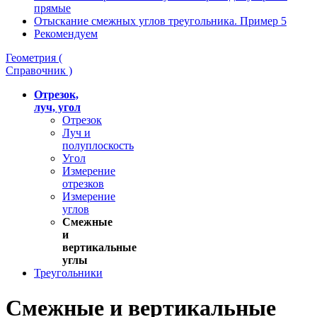
прямые
Отыскание смежных углов треугольника. Пример 5
Рекомендуем
Геометрия (
Справочник )
Отрезок,
луч, угол
Отрезок
Луч и
полуплоскость
Угол
Измерение
отрезков
Измерение
углов
Смежные
и
вертикальные
углы
Треугольники
Смежные и вертикальные