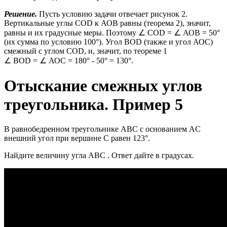
Решение.
Пусть условию задачи отвечает рисунок 2.
Вертикальные углы COD к АОВ равны (теорема 2), значит,
равны и их градусные меры. Поэтому ∠ COD = ∠ АОВ = 50°
(их сумма по условию 100°). Угол BOD (также и угол АОС)
смежный с углом COD, и, значит, по теореме 1
∠ BOD = ∠ АОС = 180° - 50° = 130°.
Отыскание смежных углов
треугольника. Пример 5
В равнобедренном треугольнике ABC с основанием AC
внешний угол при вершине C равен 123°.
Найдите величину угла ABC . Ответ дайте в градусах.