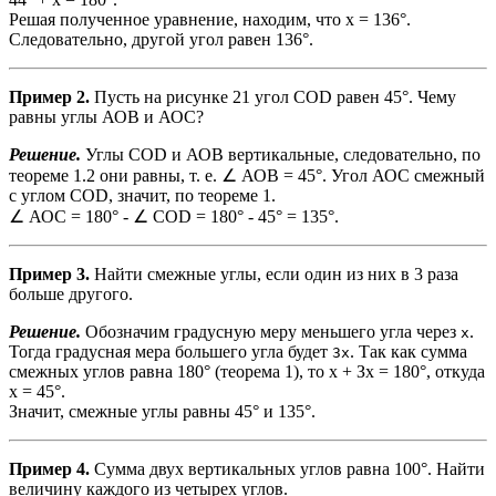
Решая полученное уравнение, находим, что х = 136°.
Следовательно, другой угол равен 136°.
Пример 2.
Пусть на рисунке 21 угол COD равен 45°. Чему
равны углы АОВ и АОС?
Решение.
Углы COD и АОВ вертикальные, следовательно, по
теореме 1.2 они равны, т. е. ∠ АОВ = 45°. Угол АОС смежный
с углом COD, значит, по теореме 1.
∠ АОС = 180° - ∠ COD = 180° - 45° = 135°.
Пример 3.
Найти смежные углы, если один из них в 3 раза
больше другого.
Решение.
Обозначим градусную меру меньшего угла через
.
х
Тогда градусная мера большего угла будет
. Так как сумма
Зх
смежных углов равна 180° (теорема 1), то х + Зх = 180°, откуда
х = 45°.
Значит, смежные углы равны 45° и 135°.
Пример 4.
Сумма двух вертикальных углов равна 100°. Найти
величину каждого из четырех углов.