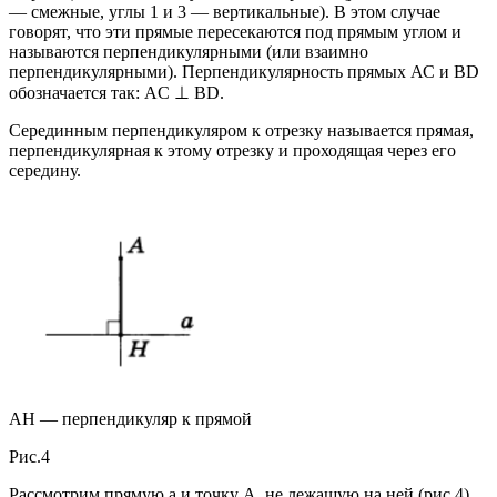
— смежные, углы 1 и 3 — вертикальные). В этом случае
говорят, что эти прямые пересекаются под прямым углом и
называются перпендикулярными (или взаимно
перпендикулярными). Перпендикулярность прямых АС и BD
обозначается так: AC ⊥ BD.
Серединным перпендикуляром к отрезку называется прямая,
перпендикулярная к этому отрезку и проходящая через его
середину.
АН — перпендикуляр к прямой
Рис.4
Рассмотрим прямую а и точку А, не лежащую на ней (рис.4).