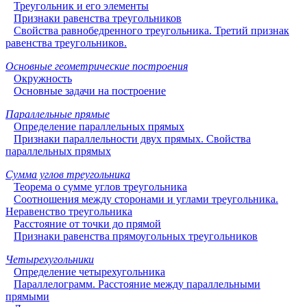
Треугольник и его элементы
Признаки равенства треугольников
Свойства равнобедренного треугольника. Третий признак
равенства треугольников.
Основные геометрические построения
Окружность
Основные задачи на построение
Параллельные прямые
Определение параллельных прямых
Признаки параллельности двух прямых. Свойства
параллельных прямых
Сумма углов треугольника
Теорема о сумме углов треугольника
Соотношения между сторонами и углами треугольника.
Неравенство треугольника
Расстояние от точки до прямой
Признаки равенства прямоугольных треугольников
Четырехугольники
Определение четырехугольника
Параллелограмм. Расстояние между параллельными
прямыми