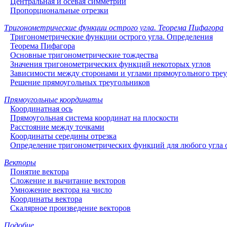
Центральная и осевая симметрии
Пропорциональные отрезки
Тригонометрические функции острого угла. Теорема Пифагора
Тригонометрические функции острого угла. Определения
Теорема Пифагора
Основные тригонометрические тождества
Значения тригонометрических функций некоторых углов
Зависимости между сторонами и углами прямоугольного тре
Решение прямоугольных треугольников
Прямоугольные координаты
Координатная ось
Прямоугольная система координат на плоскости
Расстояние между точками
Координаты середины отрезка
Определение тригонометрических функций для любого угла о
Векторы
Понятие вектора
Сложение и вычитание векторов
Умножение вектора на число
Координаты вектора
Скалярное произведение векторов
Подобие