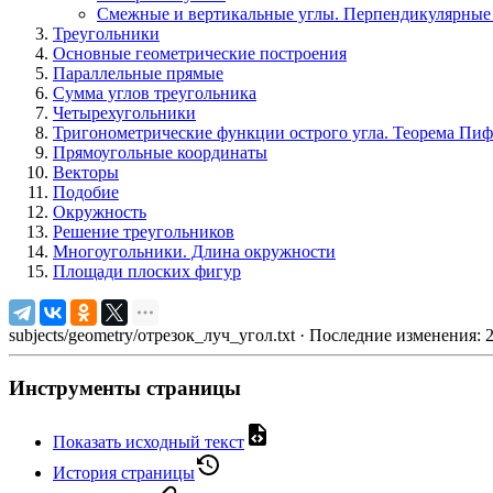
Смежные и вертикальные углы. Перпендикулярные
Треугольники
Основные геометрические построения
Параллельные прямые
Сумма углов треугольника
Четырехугольники
Тригонометрические функции острого угла. Теорема Пиф
Прямоугольные координаты
Векторы
Подобие
Окружность
Решение треугольников
Многоугольники. Длина окружности
Площади плоских фигур
subjects/geometry/отрезок_луч_угол.txt
· Последние изменения: 
Инструменты страницы
Показать исходный текст
История страницы