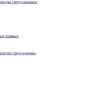
енства треугольников.
ных прямых
венство треугольника