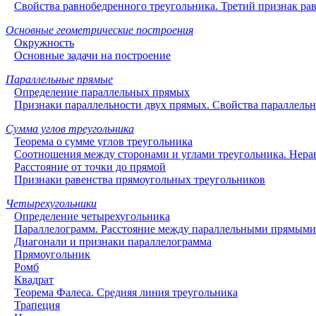
Свойства равнобедренного треугольника. Третий признак рав
Основные геометрические построения
Окружность
Основные задачи на построение
Параллельные прямые
Определение параллельных прямых
Признаки параллельности двух прямых. Свойства параллель
Сумма углов треугольника
Теорема о сумме углов треугольника
Соотношения между сторонами и углами треугольника. Нера
Расстояние от точки до прямой
Признаки равенства прямоугольных треугольников
Четырехугольники
Определение четырехугольника
Параллелограмм. Расстояние между параллельными прямыми
Диагонали и признаки параллелограмма
Прямоугольник
Ромб
Квадрат
Теорема Фалеса. Средняя линия треугольника
Трапеция