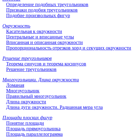
Определение подобных треугольников
Признаки подобия треугольников
Подобие произвольных фигур
Окружность
Касательная к окружности
Центральные и вписанные углы
Вписанная и описанная окружности
Пропорциональность отрезков хорд и секущих окружности
Решение треугольников
Теорема синусов и теорема косинусов
Решение треугольников
Многоугольники. Длина окружности
Ломаная
Многоугольник
Правильный многоугольник
Длина окружности
Длина дуги окружности. Радианная мера угла
Площади плоских фигур
Понятие площади
Площадь прямоугольника
Площадь параллелограмма