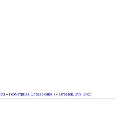
ects
»
Геометрия ( Справочник )
»
Отрезок, луч, угол