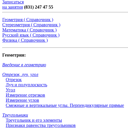
Записаться
на занятия
(831) 247 47 55
Геометрия ( Справочник )
Стереометрия ( Справочник )
Математика ( Справочник )
Русский язык ( Справочник )
Физика ( Справочник )
Геометрия:
Введение в геометрию
Отрезок, луч, угол
Отрезок
Луч и полуплоскость
Угол
Измерение отрезков
Измерение углов
Смежные и вертикальные углы. Перпендикулярные прямые
Треугольники
Треугольник и его элементы
Признаки равенства треугольников