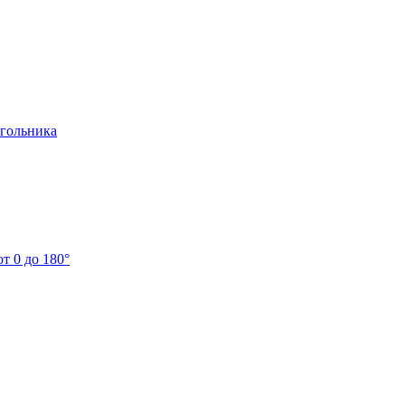
угольника
т 0 до 180°