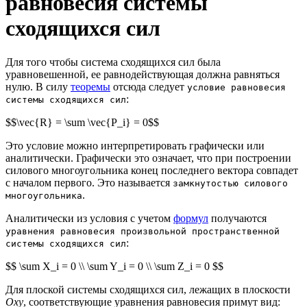
равновесия системы
сходящихся сил
Для того чтобы система сходящихся сил была
уравновешенной, ее равнодействующая должна равняться
нулю. В силу
теоремы
отсюда следует
условие равновесия
:
системы сходящихся сил
$$\vec{R} = \sum \vec{P_i} = 0$$
Это условие можно интерпретировать графически или
аналитически. Графически это означает, что при построении
силового многоугольника конец последнего вектора совпадет
с началом первого. Это называется
замкнутостью силового
.
многоугольника
Аналитически из условия с учетом
формул
получаются
уравнения равновесия произвольной пространственной
:
системы сходящихся сил
$$ \sum X_i = 0 \\ \sum Y_i = 0 \\ \sum Z_i = 0 $$
Для плоской системы сходящихся сил, лежащих в плоскости
Oxy
, соответствующие уравнения равновесия примут вид: