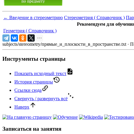
←
Введение в стереометрию
Стереометрия ( Справочник )
Пар
Рекомендуем для обучени
Геометрия ( Справочник )
subjects/stereometry/прямые_и_плоскости_в_пространстве.txt
· П
Инструменты страницы
Показать исходный текст
История страницы
Ссылки сюда
Свернуть / развернуть всё
Наверх
Записаться на занятия