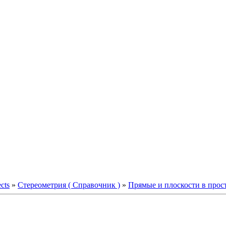
ects
»
Стереометрия ( Справочник )
»
Прямые и плоскости в прос