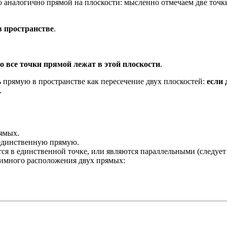
о аналогично прямой на плоскости: мысленно отмечаем две точ
в пространстве
.
то все точки прямой лежат в этой плоскости
.
ть прямую в пространстве как пересечение двух плоскостей:
если 
.
ямых.
единственную прямую.
я в единственной точке, или являются параллельными (следует
аимного расположения двух прямых: