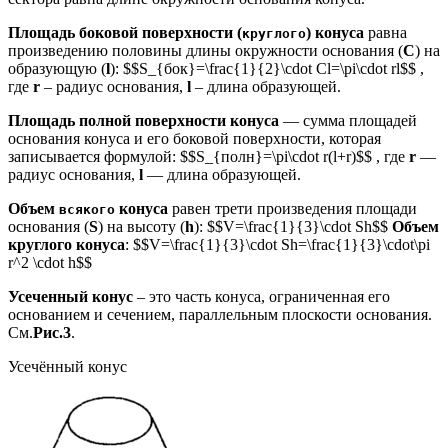
Площадь боковой поверхности (
) конуса
равна
круглого
произведению половины длины окружности основания (
C
) на
образующую (
l
): $$S_{бок}=\frac{1}{2}\cdot Cl=\pi\cdot rl$$ ,
где
r
– радиус основания,
l
– длина образующей.
Площадь полной поверхности конуса
— сумма площадей
основания конуса и его боковой поверхности, которая
записывается формулой: $$S_{полн}=\pi\cdot r(l+r)$$ , где
r
—
радиус основания,
l
— длина образующей.
Объем
конуса
равен трети произведения площади
всякого
основания (
S
) на высоту (
h
): $$V=\frac{1}{3}\cdot Sh$$
Объем
круглого конуса
: $$V=\frac{1}{3}\cdot Sh=\frac{1}{3}\cdot\pi
r^2 \cdot h$$
Усеченный конус
– это часть конуса, ограниченная его
основанием и сечением, параллельным плоскости основания.
См.
Рис.3
.
Усечённый конус