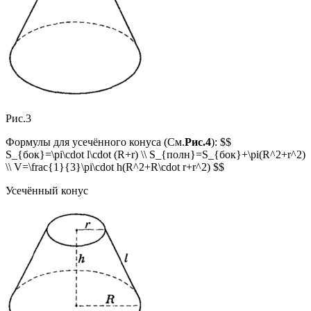
Рис.3
Формулы для усечённого конуса (См.
Рис.4
): $$
S_{бок}=\pi\cdot l\cdot (R+r) \\ S_{полн}=S_{бок}+\pi(R^2+r^2)
\\ V=\frac{1}{3}\pi\cdot h(R^2+R\cdot r+r^2) $$
Усечённый конус