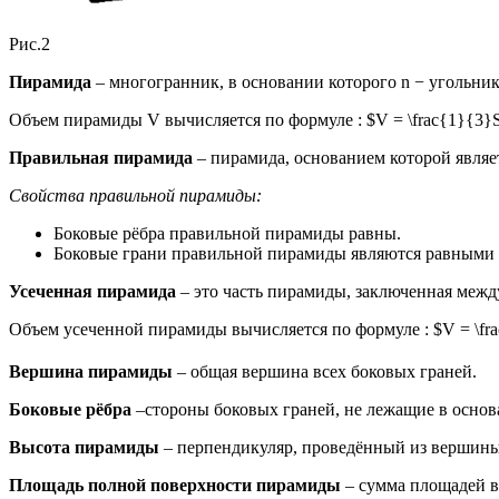
Рис.2
Пирамида
– многогранник, в основании которого n − угольник
Объем пирамиды V вычисляется по формуле : $V = \frac{1}{3}
Правильная пирамида
– пирамида, основанием которой являе
Свойства правильной пирамиды:
Боковые рёбра правильной пирамиды равны.
Боковые грани правильной пирамиды являются равными
Усеченная пирамида
– это часть пирамиды, заключенная межд
Объем усеченной пирамиды вычисляется по формуле : $V = \frac{
Вершина пирамиды
– общая вершина всех боковых граней.
Боковые рёбра
–стороны боковых граней, не лежащие в осно
Высота пирамиды
– перпендикуляр, проведённый из вершины
Площадь полной поверхности пирамиды
– сумма площадей вс