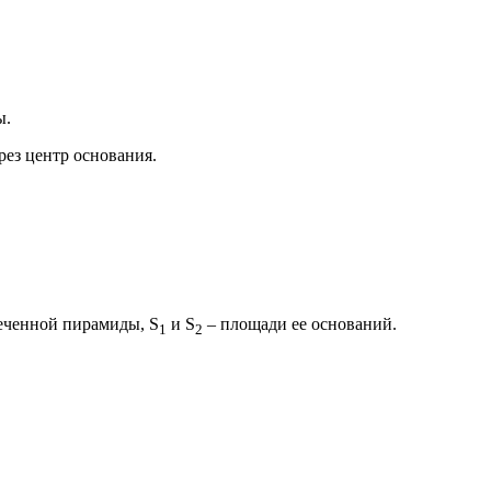
ы.
ез центр основания.
усеченной пирамиды, S
и S
– площади ее оснований.
1
2