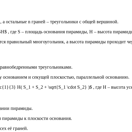
, а остальные n граней – треугольники с общей вершиной.
SH$ , где S – площадь основания пирамиды, H – высота пирамид
тся правильный многоугольник, а высота пирамиды проходит чер
 равнобедренными треугольниками.
у основанием и секущей плоскостью, параллельной основанию.
1}{3} H( S_1 + S_2 + \sqrt{S_1 \cdot S_2} )$ , где H – высота 
вании пирамиды.
 пирамиды к плоскости основания.
ех её граней.