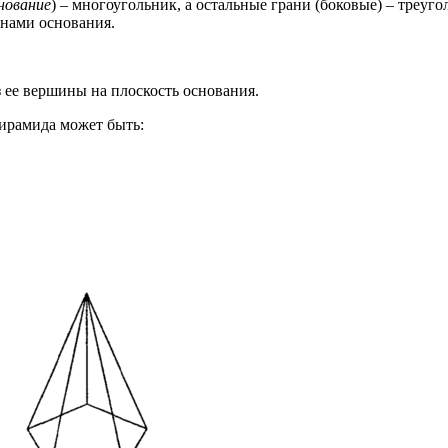
нование
) – многоугольник, а остальные грани (боковые) – треу
инами основания.
 ее вершины на плоскость основания.
ирамида может быть: