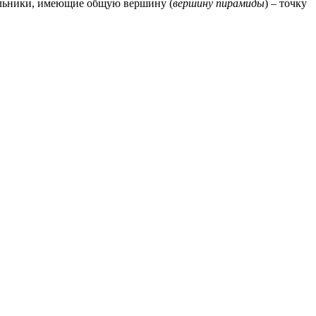
гольники, имеющие общую вершину (
вершину пирамиды
) – точку