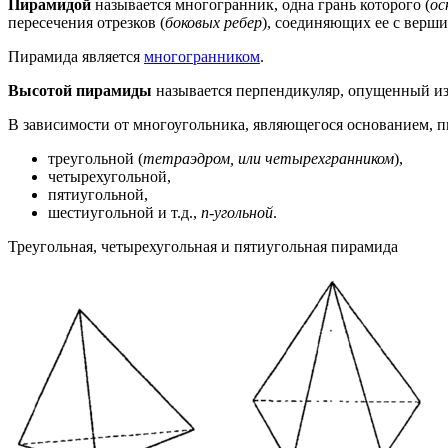
Пирамидой
называется многогранник, одна грань которого (
ос
пересечения отрезков (
боковых ребер
), соединяющих ее с верш
Пирамида является
многогранником
.
Высотой пирамиды
называется перпендикуляр, опущенный из
В зависимости от многоугольника, являющегося основанием, п
треугольной (
тетраэдром, или четырехгранником
),
четырехугольной,
пятиугольной,
шестиугольной и т.д.,
n-угольной
.
Треугольная, четырехугольная и пятиугольная пирамида