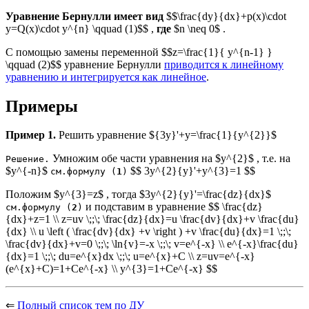
Уравнение Бернулли имеет вид
$$\frac{dy}{dx}+p(x)\cdot
y=Q(x)\cdot y^{n} \qquad (1)$$ ,
где
$n \neq 0$ .
С помощью замены переменной $$z=\frac{1}{ y^{n-1} }
\qquad (2)$$ уравнение Бернулли
приводится к линейному
уравнению и интегрируется как линейное
.
Примеры
Пример 1.
Решить уравнение ${3y}'+y=\frac{1}{y^{2}}$
Умножим обе части уравнения на $y^{2}$ , т.е. на
Решение.
$y^{-n}$
$$ 3y^{2}{y}'+y^{3}=1 $$
см.формулу (
1
)
Положим $y^{3}=z$ , тогда $3y^{2}{y}'=\frac{dz}{dx}$
и подставим в уравнение $$ \frac{dz}
см.формулу (
2
)
{dx}+z=1 \\ z=uv \;;\; \frac{dz}{dx}=u \frac{dv}{dx}+v \frac{du}
{dx} \\ u \left ( \frac{dv}{dx} +v \right ) +v \frac{du}{dx}=1 \;;\;
\frac{dv}{dx}+v=0 \;;\; \ln{v}=-x \;;\; v=e^{-x} \\ e^{-x}\frac{du}
{dx}=1 \;;\; du=e^{x}dx \;;\; u=e^{x}+C \\ z=uv=e^{-x}
(e^{x}+C)=1+Ce^{-x} \\ y^{3}=1+Ce^{-x} $$
⇐
Полный список тем по ДУ