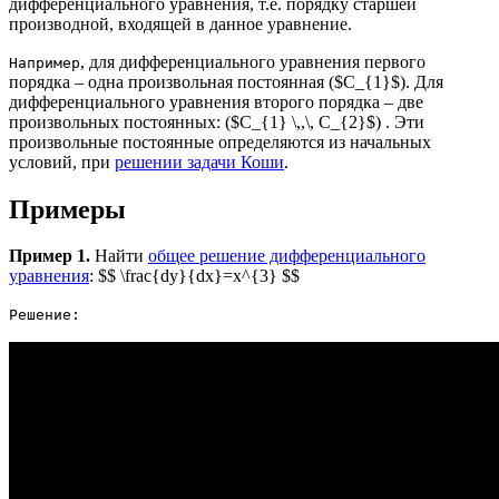
дифференциального уравнения, т.е. порядку старшей
производной, входящей в данное уравнение.
, для дифференциального уравнения первого
Например
порядка – одна произвольная постоянная ($C_{1}$). Для
дифференциального уравнения второго порядка – две
произвольных постоянных: ($C_{1} \,,\, C_{2}$) . Эти
произвольные постоянные определяются из начальных
условий, при
решении задачи Коши
.
Примеры
Пример 1.
Найти
общее решение дифференциального
уравнения
: $$ \frac{dy}{dx}=x^{3} $$
Решение: