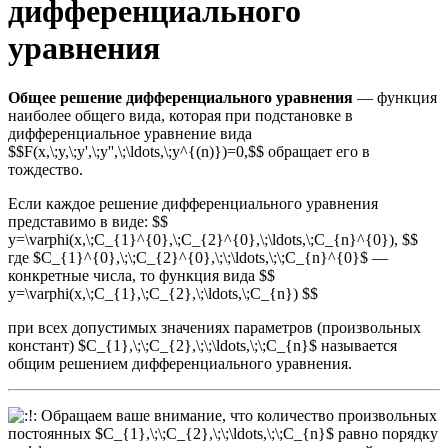
дифференциального
уравнения
Общее решение дифференциального уравнения
— функция
наиболее общего вида, которая при подстановке в
дифференциальное уравнение вида
$$F(x,\;y,\;y',\;y'',\;\ldots,\;y^{(n)})=0,$$ обращает его в
тождество.
Если каждое решение дифференциального уравнения
представимо в виде: $$
y=\varphi(x,\;C_{1}^{0},\;C_{2}^{0},\;\ldots,\;C_{n}^{0}), $$
где $C_{1}^{0},\;\;C_{2}^{0},\;\;\ldots,\;\;C_{n}^{0}$ —
конкретные числа, то функция вида $$
y=\varphi(x,\;C_{1},\;C_{2},\;\ldots,\;C_{n}) $$
при всех допустимых значениях параметров (произвольных
констант) $C_{1},\;\;C_{2},\;\;\ldots,\;\;C_{n}$ называется
общим решением дифференциального уравнения.
Обращаем ваше внимание, что количество произвольных
постоянных $C_{1},\;\;C_{2},\;\;\ldots,\;\;C_{n}$ равно порядку