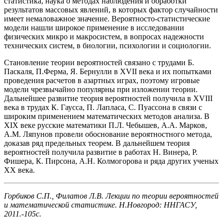
статистика, наука о методах наблюдения и обработки
результатов массовых явлений, в которых фактор случайности
имеет немаловажное значение. Вероятносто-статистические
модели нашли широкое применение в исследовании
физических микро и макросистем, в вопросах надежности
технических систем, в биологии, психологии и социологии.
Становление теории вероятностей связано с трудами Б.
Паскаля, П.Ферма, Я. Бернулли в XVII века и их попытками
проведения расчетов в азартных играх, поэтому игровые
модели чрезвычайно популярны при изложении теории.
Дальнейшее развитие теория вероятностей получила в XVIII
века в трудах К. Гаусса, П. Лапласа, С. Пуассона в связи с
широким применением математических методов анализа. В
XIX веке русские математики П.Л. Чебышев, А.А. Марков,
А.М. Ляпунов провели обоснование вероятностного метода,
доказав ряд предельных теорем. В дальнейшем теория
вероятностей получила развитие в работах Н. Винера, Р.
Фишера, К. Пирсона, А.Н. Колмогорова и ряда других ученых
XX века.
Горбиков С.П., Филатов Л.В. Лекции по теории вероятностей
и математической статистике. Н.Новгород: ННГАСУ,
2011.-105с.