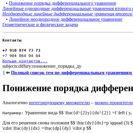
•
Понижение порядка дифференциального уравнения
Линейные однородные дифференциальные уравнения второго 
Неоднородные линейные дифференциальные уравнения второго
•
Линейное неоднородное дифференциальное уравнение
Геометрические и физические задачи
Контакты
+7 910 874 73 73
+7 904 064 04 04
Больше контактов...
subjects:diffury:понижение_порядка_ду
[
⇐
Полный список тем по дифференциальным уравнениям 
Понижение порядка дифферен
Аналогично
интегрирующему множителю
–
можно проинтегри
Уравнение вида $$ \frac{d^{2}y}{dx^{2}} =f \left ( y
Например:
Для его решения снова положим $$ \frac{dy}{dx}=p \qquad (3) $
\cdot \frac{dy}{dx} =\frac{dp}{dy} \cdot p $$