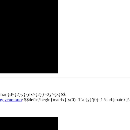
$\frac{d^{2}y}{dx^{2}}=2y^{3}$$
ому условию
: $$\left\{\begin{matrix} y(0)=1 \\ {y}'(0)=1 \end{matrix}\