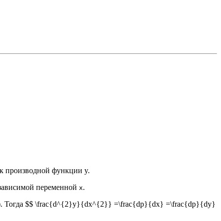
к производной функции y.
 независимой переменной
.
x
). Тогда $$ \frac{d^{2}y}{dx^{2}} =\frac{dp}{dx} =\frac{dp}{dy}