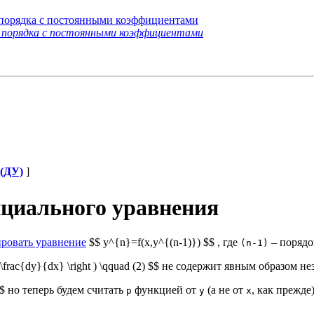
порядка с постоянными коэффициентами
 порядка с постоянными коэффициентами
(ДУ)
]
циального уравнения
ровать уравнение
$$ y^{n}=f(x,y^{(n-1)}) $$ , где
– порядо
(n-1)
, \frac{dy}{dx} \right ) \qquad (2) $$ не содержит явным образом
$ но теперь будем считать
функцией от
(а не от
, как прежде
p
y
x