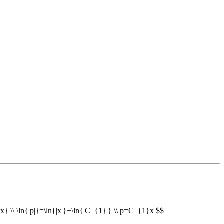
 \\ \ln{|p|}=\ln{|x|}+\ln{|C_{1}|} \\ p=C_{1}x $$