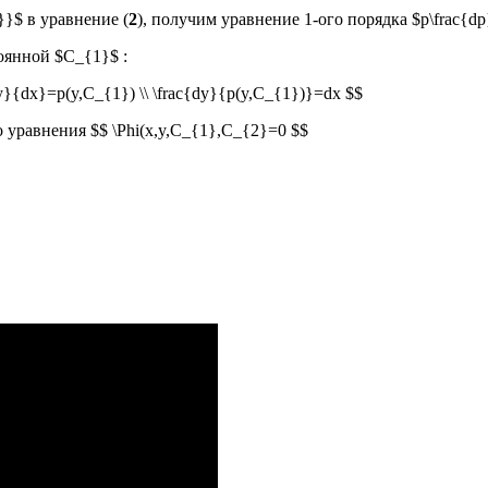
}}$ в уравнение (
2
), получим уравнение 1-ого порядка $p\frac{dp
оянной $C_{1}$ :
y}{dx}=p(y,C_{1}) \\ \frac{dy}{p(y,C_{1})}=dx $$
уравнения $$ \Phi(x,y,C_{1},C_{2}=0 $$