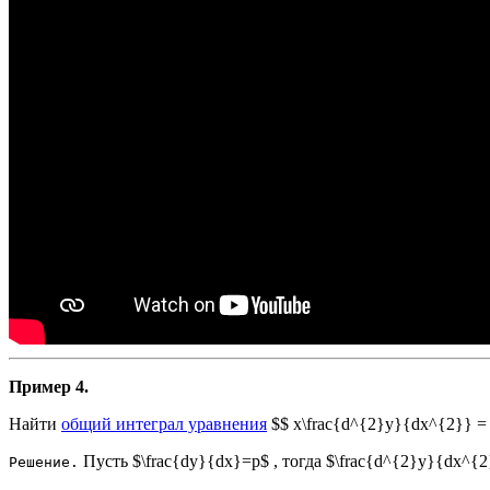
Пример 4.
Найти
общий интеграл уравнения
$$ x\frac{d^{2}y}{dx^{2}} = 
Пусть $\frac{dy}{dx}=p$ , тогда $\frac{d^{2}y}{dx^{2}} 
Решение.