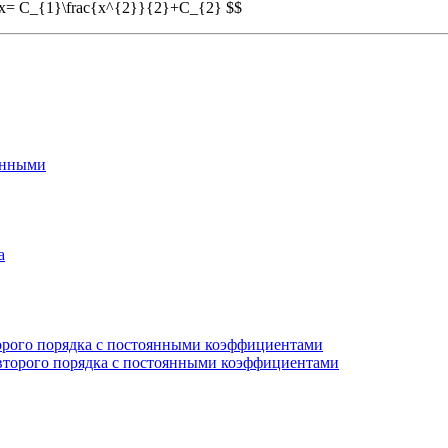
xdx= C_{1}\frac{x^{2}}{2}+C_{2} $$
енными
а
рого порядка с постоянными коэффициентами
торого порядка с постоянными коэффициентами