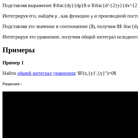
Подставляя выражение $\frac{dy}{dp}$ и $\frac{d^{2}y}{dx^{2
Интегрируя его, найдём
, как функцию
и производной пост
p
y
Подставляя это значение в соотношение (
3
), получим $$ \frac{d
Интегрируя это уравнение, получим общий интеграл исходного 
Примеры
Пример 1
Найти
общий интеграл уравнения
: $F(x,{y}',{y}'')=0$
Решение: