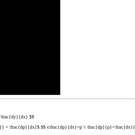
\frac{dy}{dx} $$
= \frac{dp}{dx}$ $$ x\frac{dp}{dx}=p \\ \frac{dp}{p}=\frac{dx}{x}