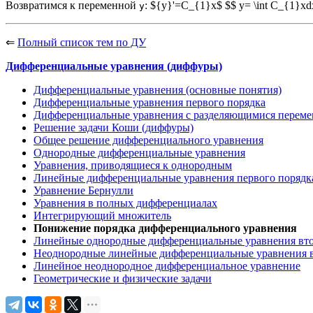
Возвратимся к переменной
: ${y}'=C_{1}x$ $$ y= \int C_{1}
y
⇐
Полный список тем по ДУ
Дифференциальные уравнения (диффуры)
Дифференциальные уравнения (основные понятия)
Дифференциальные уравнения первого порядка
Дифференциальные уравнения с разделяющимися перем
Решение задачи Коши (диффуры)
Общее решение дифференциального уравнения
Однородные дифференциальные уравнения
Уравнения, приводящиеся к однородным
Линейные дифференциальные уравнения первого порядк
Уравнение Бернулли
Уравнения в полных дифференциалах
Интегрирующий множитель
Понижение порядка дифференциального уравнения
Линейные однородные дифференциальные уравнения вто
Неоднородные линейные дифференциальные уравнения в
Линейное неоднородное дифференциальное уравнение
Геометрические и физические задачи