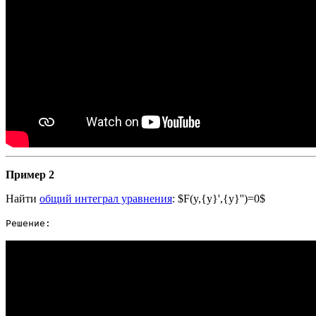
Пример 2
Найти
общий интеграл уравнения
: $F(y,{y}',{y}'')=0$
Решение: