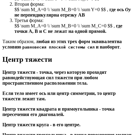
Вторая форма:
$$ \sum M_A=0 \\ \sum M_B=0 \\ \sum Y=0 $$ ,
где ось
Oy
не перпендикулярна отрезку АВ
Третья форма:
$$ \sum M_A=0 \\ \sum M_B=0 \\ \sum M_C=0 $$ ,
где
точки А, В и С не лежат на одной прямой.
Таким образом,
любая из этих трех форм эквивалентна
условию
и наоборот
.
равновесия плоской системы сил
Центр тяжести
Центр тяжести - точка, через которую проходит
равнодействующая сил тяжести при любом
пространственном расположении тела.
Если тело имеет ось или центр симметрии, то центр
тяжести лежит там.
Центр тяжести квадрата и прямоугольника - точка
пересечения его диагоналей.
Центр тяжести круга - в его центре.
Центр тяжести треугольника - в точке пересечения медиан.