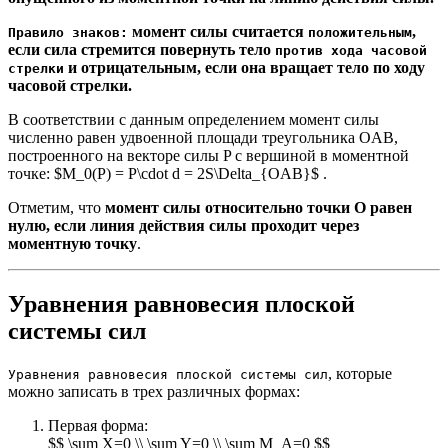
момент силы считается
,
Правило знаков:
положительным
если сила стремится повернуть тело
против хода часовой
и отрицательным, если она вращает тело по ходу
стрелки
часовой стрелки.
В соответствии с данным определением момент силы
численно равен удвоенной площади треугольника OAB,
построенного на векторе силы P с вершиной в моментной
точке: $M_0(P) = P\cdot d = 2S\Delta_{OAB}$ .
Отметим, что
момент силы относительно точки О равен
нулю, если линия действия силы проходит через
моментную точку
.
Уравнения равновесия плоской
системы сил
, которые
Уравнения равновесия плоской системы сил
можно записать в трех различных формах:
Первая форма:
$$ \sum X=0 \\ \sum Y=0 \\ \sum M_A=0 $$