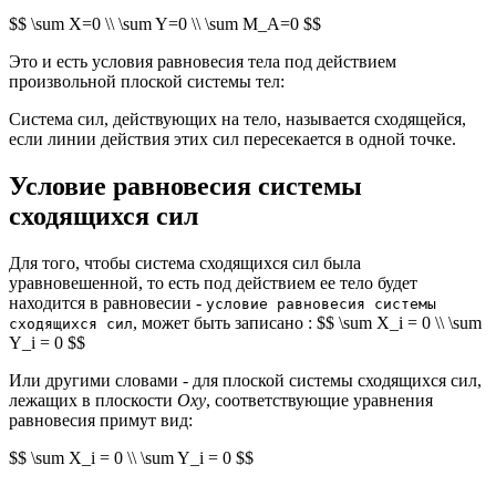
$$ \sum X=0 \\ \sum Y=0 \\ \sum M_A=0 $$
Это и есть условия равновесия тела под действием
произвольной плоской системы тел:
Система сил, действующих на тело, называется сходящейся,
если линии действия этих сил пересекается в одной точке.
Условие равновесия системы
сходящихся сил
Для того, чтобы система сходящихся сил была
уравновешенной, то есть под действием ее тело будет
находится в равновесии -
условие равновесия системы
, может быть записано : $$ \sum X_i = 0 \\ \sum
сходящихся сил
Y_i = 0 $$
Или другими словами - для плоской системы сходящихся сил,
лежащих в плоскости
Oxy
, соответствующие уравнения
равновесия примут вид:
$$ \sum X_i = 0 \\ \sum Y_i = 0 $$