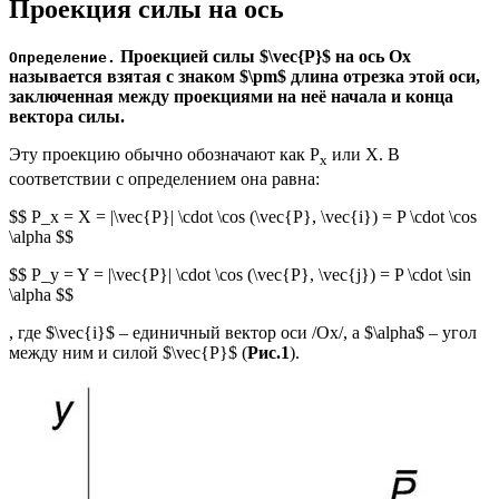
Проекция силы на ось
Проекцией силы $\vec{Р}$ на ось Ox
Определение.
называется взятая с знаком $\pm$ длина отрезка этой оси,
заключенная между проекциями на неё начала и конца
вектора силы.
Эту проекцию обычно обозначают как Р
или X. В
x
соответствии с определением она равна:
$$ P_x = X = |\vec{Р}| \cdot \cos (\vec{Р}, \vec{i}) = P \cdot \cos
\alpha $$
$$ P_y = Y = |\vec{Р}| \cdot \cos (\vec{Р}, \vec{j}) = P \cdot \sin
\alpha $$
, где $\vec{i}$ – единичный вектор оси /Ox/, а $\alpha$ – угол
между ним и силой $\vec{Р}$ (
Рис.1
).