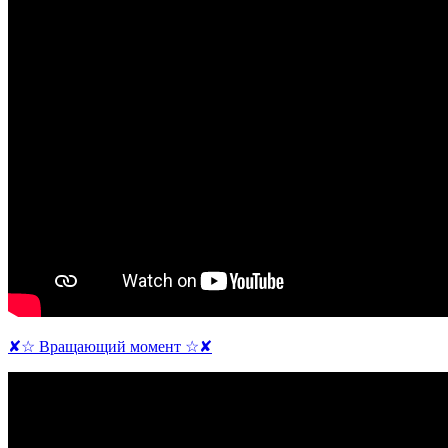
✘☆ Вращающий момент ☆✘