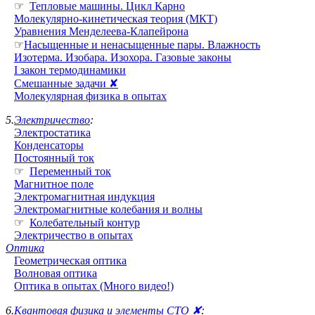
☞
Тепловые машины. Цикл Карно
Молекулярно-кинетическая теория (МКТ)
Уравнения Менделеева-Клапейрона
☞
Насыщенные и ненасыщенные пары. Влажность
Изотерма. Изобара. Изохора. Газовые законы
I закон термодинамики
Смешанные задачи ✘
Молекулярная физика в опытах
5.
Электричество
:
Электростатика
Конденсаторы
Постоянный ток
☞
Переменный ток
Магнитное поле
Электромагнитная индукция
Электромагнитные колебания и волны
☞
Колебательный контур
Электричество в опытах
Оптика
Геометрическая оптика
Волновая оптика
Оптика в опытах (Много видео!)
6.
Квантовая физика и элементы СТО ✘
: