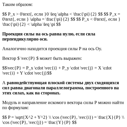
Таким образом:
$$ P_x > 0\text{, если }0 \leq \alpha < \frac{\pi}{2} $$ $$ P_x =
0\text{, если } \alpha = \frac{\pi}{2} $$ $$ P_x < 0\text{, если }
\frac{\pi}{2} < \alpha \leq \pi $$
Проекция силы на ось равна нулю, если сила
перпендикулярно оси.
Аналогично находится проекция силы Р на ось Oy.
Вектор $ \vec{Р} $ может быть выражен:
$$\vec{Р} = P_x \cdot \vec{i} + P_y \cdot \vec{j} = X \cdot
\vec{i} + Y \cdot \vec{j}$$
А
равнодействующая плоской системы двух сходящихся
сил равна диагонали параллелограмма, построенного на
этих силах, как на сторонах.
Модуль и направление искомого вектора силы Р можно найти
по формулам:
$$ P = \sqrt{X^2 + Y^2} \\ \cos (\vec{Р}, \vec{i}) = \frac{X}{P} \\
\cos (\vec{Р}, \vec{j}) = \frac{Y}{P} $$