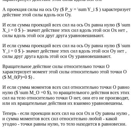
А проекция силы на ось Оу ($ P_y = \sum Y_i $ ) характеризует
действие этой силы вдоль оси Оу.
И если сумма проекций всех сил на ось Ох равна нулю ($ \sum
X_i = 0 $ )– значит действие этих сил вдоль этой оси Ох нет ,
силы вдоль этой оси друг друга уравновешивают.
И если сумма проекций всех сил на ось Оу равна нулю ($ \sum
Y_i = 0 $ )- значит действие этих сил вдоль этой оси Оу нет ,
силы друг друга вдоль этой оси Оу уравновешивают.
Вращательное действие силы относительно точки О
характеризует момент этой силы относительно этой точки О
($ M_0(P)=0 $) .
И если сумма моментов всех сил относительно точки О равно
нулю ($ \sum M_O =0 $), то вращательного действия всех этих
сил на тело относительно точки О нет, они его не производят,
или их вращательные действия их взаимно уравновешены.
Теперь - если проекции всех сил на оси Ох и Оу равны нулю ,
и сумма моментов всех сил относительно любой - какой
угодно - точки равны нулю, то тело находится в равновесии.