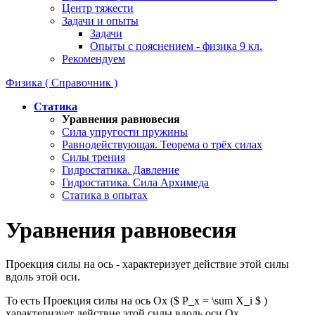
Центр тяжести
Задачи и опыты
Задачи
Опыты с пояснением - физика 9 кл.
Рекомендуем
Физика ( Справочник )
Статика
Уравнения равновесия
Сила упругости пружины
Равнодействующая. Теорема о трёх силах
Силы трения
Гидростатика. Давление
Гидростатика. Сила Архимеда
Статика в опытах
Уравнения равновесия
Проекция силы на ось - характеризует действие этой силы
вдоль этой оси.
То есть Проекция силы на ось Ох ($ P_x = \sum X_i $ )
характеризует действие этой силы вдоль оси Ох.