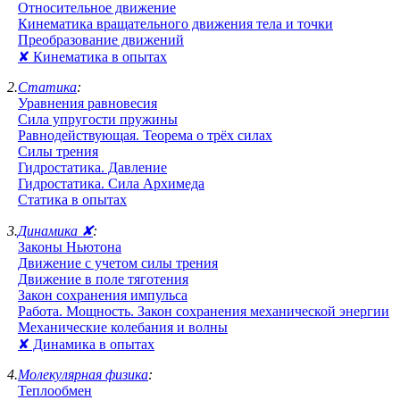
Относительное движение
Кинематика вращательного движения тела и точки
Преобразование движений
✘ Кинематика в опытах
2.
Статика
:
Уравнения равновесия
Сила упругости пружины
Равнодействующая. Теорема о трёх силах
Силы трения
Гидростатика. Давление
Гидростатика. Сила Архимеда
Статика в опытах
3.
Динамика ✘
:
Законы Ньютона
Движение с учетом силы трения
Движение в поле тяготения
Закон сохранения импульса
Работа. Мощность. Закон сохранения механической энергии
Механические колебания и волны
✘ Динамика в опытах
4.
Молекулярная физика
:
Теплообмен