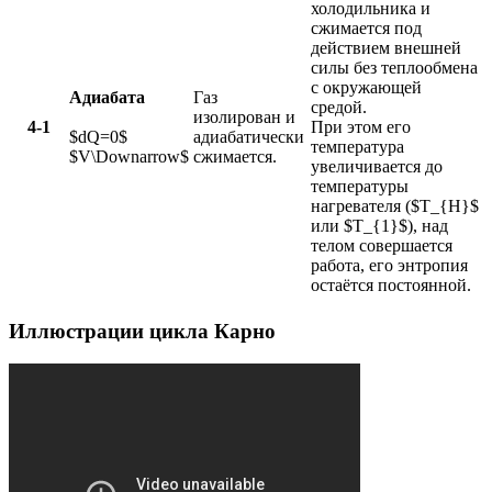
холодильника и
сжимается под
действием внешней
силы без теплообмена
с окружающей
Адиабата
Газ
средой.
изолирован и
4-1
При этом его
$dQ=0$
адиабатически
температура
$V\Downarrow$
сжимается.
увеличивается до
температуры
нагревателя ($T_{H}$
или $T_{1}$), над
телом совершается
работа, его энтропия
остаётся постоянной.
Иллюстрации цикла Карно