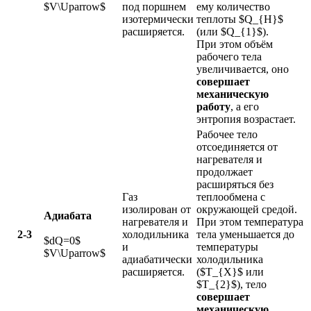
$V\Uparrow$
под поршнем
ему количество
изотермически
теплоты $Q_{H}$
расширяется.
(или $Q_{1}$).
При этом объём
рабочего тела
увеличивается, оно
совершает
механическую
работу
, а его
энтропия возрастает.
Рабочее тело
отсоединяется от
нагревателя и
продолжает
расширяться без
Газ
теплообмена с
изолирован от
окружающей средой.
Адиабата
нагревателя и
При этом температура
2-3
холодильника
тела уменьшается до
$dQ=0$
и
температуры
$V\Uparrow$
адиабатически
холодильника
расширяется.
($T_{X}$ или
$T_{2}$), тело
совершает
механическую