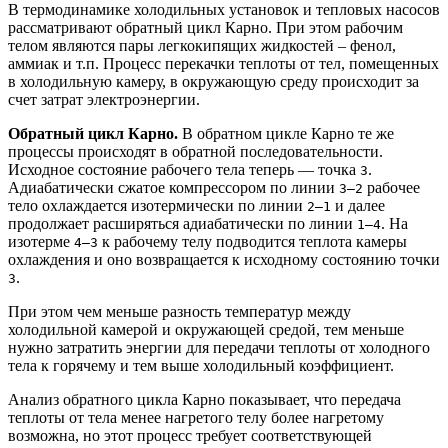
В термодинамике холодильных установок и тепловых насосов
рассматривают обратный цикл Карно. При этом рабочим
телом являются пары легкокипящих жидкостей – фенол,
аммиак и т.п. Процесс перекачки теплоты от тел, помещенных
в холодильную камеру, в окружающую среду происходит за
счет затрат электроэнергии.
Обратный цикл Карно.
В обратном цикле Карно те же
процессы происходят в обратной последовательности.
Исходное состояние рабочего тела теперь — точка
.
3
Адиабатически сжатое компрессором по линии
рабочее
3—2
тело охлаждается изотермически по линии
и далее
2—1
продолжает расширяться адиабатически по линии
. На
1—4
изотерме
к рабочему телу подводится теплота камеры
4—3
охлаждения и оно возвращается к исходному состоянию точки
.
3
При этом чем меньше разность температур между
холодильной камерой и окружающей средой, тем меньше
нужно затратить энергии для передачи теплоты от холодного
тела к горячему и тем выше холодильный коэффициент.
Анализ обратного цикла Карно показывает, что передача
теплоты от тела менее нагретого телу более нагретому
возможна, но этот процесс требует соответствующей