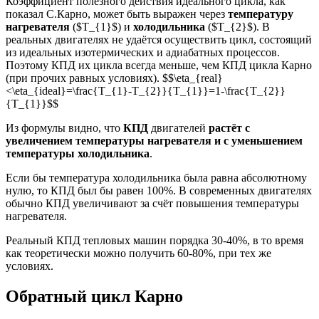
Коэффициент полезного действия идеального цикла, как
показал С.Карно, может быть выражен через
температуру
нагревателя
($T_{1}$) и
холодильника
($T_{2}$). В
реальных двигателях не удаётся осуществить цикл, состоящий
из идеальных изотермических и адиабатных процессов.
Поэтому КПД их цикла всегда меньше, чем КПД цикла Карно
(при прочих равных условиях). $$\eta_{real}
<\eta_{ideal}=\frac{T_{1}-T_{2}}{T_{1}}=1-\frac{T_{2}}
{T_{1}}$$
Из формулы видно, что
КПД
двигателей
растёт с
увеличением температуры нагревателя и с уменьшением
температуры холодильника
.
Если бы температура холодильника была равна абсолютному
нулю, то КПД был бы равен 100%. В современных двигателях
обычно КПД увеличивают за счёт повышения температуры
нагревателя.
Реальный КПД тепловых машин порядка 30-40%, в то время
как теоретически можно получить 60-80%, при тех же
условиях.
Обратный цикл Карно