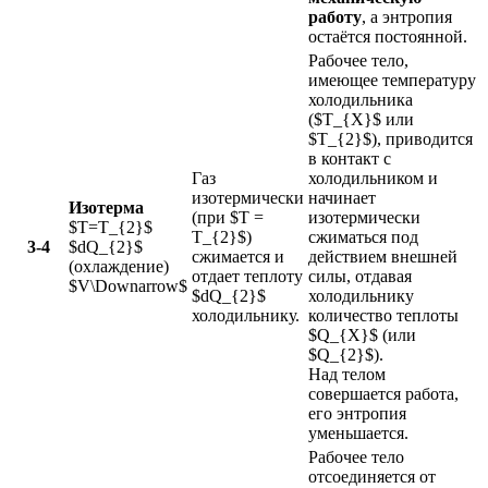
работу
, а энтропия
остаётся постоянной.
Рабочее тело,
имеющее температуру
холодильника
($T_{X}$ или
$T_{2}$), приводится
в контакт с
Газ
холодильником и
изотермически
начинает
Изотерма
(при $T =
изотермически
$T=T_{2}$
T_{2}$)
сжиматься под
3-4
$dQ_{2}$
сжимается и
действием внешней
(охлаждение)
отдает теплоту
силы, отдавая
$V\Downarrow$
$dQ_{2}$
холодильнику
холодильнику.
количество теплоты
$Q_{X}$ (или
$Q_{2}$).
Над телом
совершается работа,
его энтропия
уменьшается.
Рабочее тело
отсоединяется от