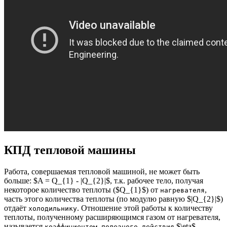
КПД тепловой машины
Работа, совершаемая тепловой машиной, не может быть
больше: $A = Q_{1} - |Q_{2}|$, т.к. рабочее тело, получая
некоторое количество теплоты ($Q_{1}$) от
,
нагревателя
часть этого количества теплоты (по модулю равную $|Q_{2}|$)
отдаёт
. Отношение этой работы к количеству
холодильнику
теплоты, полученному расширяющимся газом от нагревателя,
называется
$\eta$
коэффициентом полезного действия