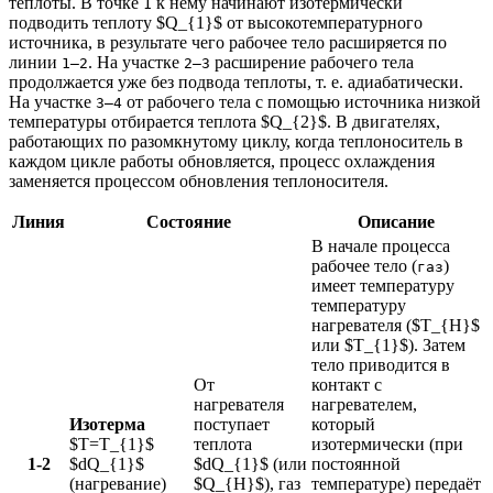
теплоты. В точке
к нему начинают изотермически
1
подводить теплоту $Q_{1}$ от высокотемпературного
источника, в результате чего рабочее тело расширяется по
линии
. На участке
расширение рабочего тела
1—2
2—3
продолжается уже без подвода теплоты, т. е. адиабатически.
На участке
от рабочего тела с помощью источника низкой
3—4
температуры отбирается теплота $Q_{2}$. В двигателях,
работающих по разомкнутому циклу, когда теплоноситель в
каждом цикле работы обновляется, процесс охлаждения
заменяется процессом обновления теплоносителя.
Линия
Состояние
Описание
В начале процесса
рабочее тело (
)
газ
имеет температуру
температуру
нагревателя ($T_{H}$
или $T_{1}$). Затем
тело приводится в
От
контакт с
нагревателя
нагревателем,
Изотерма
поступает
который
$T=T_{1}$
теплота
изотермически (при
1-2
$dQ_{1}$
$dQ_{1}$ (или
постоянной
(нагревание)
$Q_{H}$), газ
температуре) передаёт