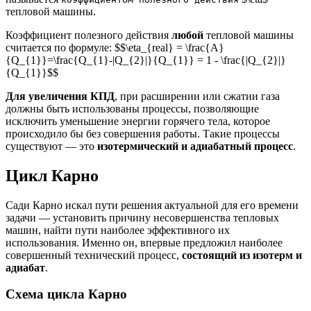
тепловой машины.
Коэффициент полезного действия
любой
тепловой машины
считается по формуле: $$\eta_{real} = \frac{A}
{Q_{1}}=\frac{Q_{1}-|Q_{2}|}{Q_{1}} = 1 - \frac{|Q_{2}|}
{Q_{1}}$$
Для увеличения КПД
, при расширении или сжатии газа
должны быть использованы процессы, позволяющие
исключить уменьшение энергии горячего тела, которое
происходило бы без совершения работы. Такие процессы
существуют — это
изотермический и адиабатный процесс
.
Цикл Карно
Сади Карно искал пути решения актуальной для его времени
задачи — установить причину несовершенства тепловых
машин, найти пути наиболее эффективного их
использования. Именно он, впервые предложил наиболее
совершенный технический процесс,
состоящий из изотерм и
адиабат
.
Схема цикла Карно