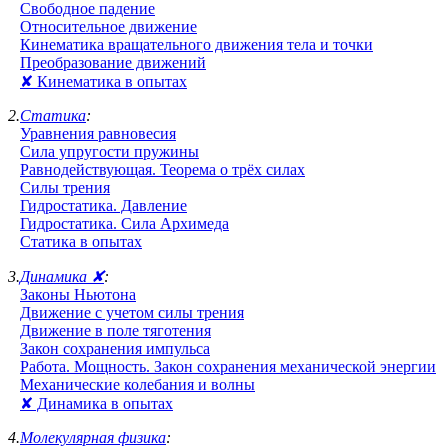
Свободное падение
Относительное движение
Кинематика вращательного движения тела и точки
Преобразование движений
✘ Кинематика в опытах
2.
Статика
:
Уравнения равновесия
Сила упругости пружины
Равнодействующая. Теорема о трёх силах
Силы трения
Гидростатика. Давление
Гидростатика. Сила Архимеда
Статика в опытах
3.
Динамика ✘
:
Законы Ньютона
Движение с учетом силы трения
Движение в поле тяготения
Закон сохранения импульса
Работа. Мощность. Закон сохранения механической энергии
Механические колебания и волны
✘ Динамика в опытах
4.
Молекулярная физика
: