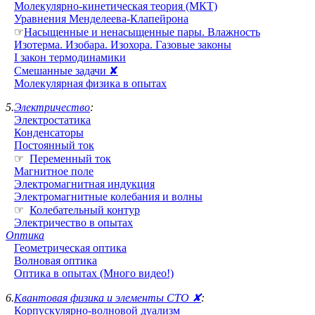
Молекулярно-кинетическая теория (МКТ)
Уравнения Менделеева-Клапейрона
☞
Насыщенные и ненасыщенные пары. Влажность
Изотерма. Изобара. Изохора. Газовые законы
I закон термодинамики
Смешанные задачи ✘
Молекулярная физика в опытах
5.
Электричество
:
Электростатика
Конденсаторы
Постоянный ток
☞
Переменный ток
Магнитное поле
Электромагнитная индукция
Электромагнитные колебания и волны
☞
Колебательный контур
Электричество в опытах
Оптика
Геометрическая оптика
Волновая оптика
Оптика в опытах (Много видео!)
6.
Квантовая физика и элементы СТО ✘
:
Корпускулярно-волновой дуализм