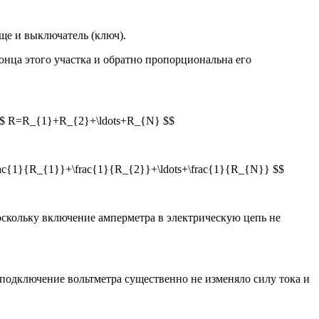
ще и выключатель (ключ).
онца этого участка и обратно пропорциональна его
 $$ R=R_{1}+R_{2}+\ldots+R_{N} $$
ac{1}{R_{1}}+\frac{1}{R_{2}}+\ldots+\frac{1}{R_{N}} $$
скольку включение амперметра в электрическую цепь не
подключение вольтметра существенно не изменяло силу тока и