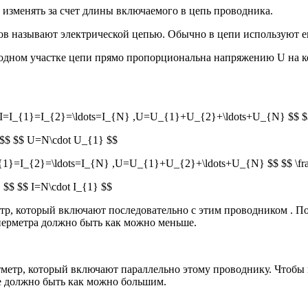
изменять за счет длины включаемого в цепь проводника.
ов называют электрической цепью. Обычно в цепи используют е
ородном участке цепи прямо пропорциональна напряжению U на к
$ I=I_{1}=I_{2}=\ldots=I_{N} ,U=U_{1}+U_{2}+\ldots+U_{N} $$
$$ $$ U=N\cdot U_{1} $$
{1}=I_{2}=\ldots=I_{N} ,U=U_{1}+U_{2}+\ldots+U_{N} $$ $$ \fr
$$ $$ I=N\cdot I_{1} $$
р, который включают последовательно с этим проводником . По
мперметра должно быть как можно меньше.
метр, который включают параллельно этому проводнику. Чтобы 
е должно быть как можно большим.