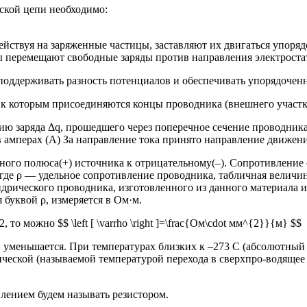
еской цепи необходимо:
ействуя на заряженные частицы, заставляют их двигаться упоряд
ы перемещают свободные заряды против направления электростат
 поддерживать разность потенциалов и обеспечивать упорядочен
, к которым присоединяются концы проводника (внешнего участк
ию заряда Δq, прошедшего через поперечное сечение проводника
ется в амперах (A) За направление тока принято направление дви
ьного полюса(+) источника к отрицательному(–). Сопротивлени
 где ρ — удельное сопротивление проводника, табличная величи
ндрического проводника, изготовленного из данного материал
я буквой ρ, измеряется в Ом·м.
 можно $$ \left [ \varrho \right ]=\frac{Oм\cdot мм^{2}}{м} $$
 уменьшается. При температурах близких к –273 C (абсолютный 
тической (называемой температурой перехода в сверхпро-водящее
ением будем называть резистором.