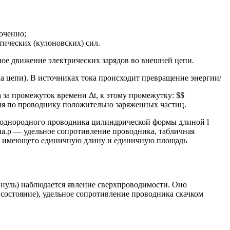
оченно;
ических (кулоновских) сил.
ное движение электрических зарядов во внешней цепи.
а цепи). В источниках тока происходит превращение энергии/
 за промежуток времени Δt, к этому промежутку: $$
жения по проводнику положительно заряженных частиц.
е однородного проводника цилиндрической формы длиной l
на.ρ — удельное сопротивление проводника, табличная
а и имеющего единичную длину и единичную площадь
нуль) наблюдается явление сверхпроводимости. Оно
 состояние), удельное сопротивление проводника скачком