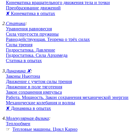
Кинематика вращательного движения тела и точки
Преобразование движений
✘ Кинематика в опытах
2.
Статика
:
Уравнения равновесия
Сила упругости пружины
Равнодействующая. Теорема о трёх силах
Силы трения
Гидростатика. Давление
Гидростатика. Сила Архимеда
Статика в опытах
3.
Динамика ✘
:
Законы Ньютона
Движение с учетом силы трения
Движение в поле тяготения
Закон сохранения импульса
Работа. Мощность. Закон сохранения механической энергии
Механические колебания и волны
✘ Динамика в опытах
4.
Молекулярная физика
:
Теплообмен
☞
Тепловые машины. Цикл Карно