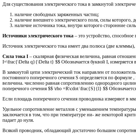
Для существования электрического тока в замкнутой электрич
наличие свободных заряженных частиц;
наличие внешнего электрического поля, силы которого, д
наличие источника тока, внутри которого сторонние сил
Источники электрического тока
– это устройство, способное
Источник электрического тока имеет два полюса (две клеммы)
Сила тока I
– скалярная физическая величина, равная отношен
I=\frac{\Delta q}{\Delta t} $$ Обозначается буквой I, измеря
В замкнутой цепи электрический ток направлен от положител
постоянного поперечного сечения S определяется по формуле ,
величина. численно равная сопротивлению однородного цили
поперечного сечения $$ \rho =R\cdot \frac{S}{l} $$ Обозначаетс
Если площадь поперечного сечения проводника измеряют в мм2, то
Удельное сопротивление металлов с уменьшением температуры
заключается в том, что при температуре ни- же некоторой кри
падает до нуля.
Всякий проводник, обладающий достаточно большим сопротивл