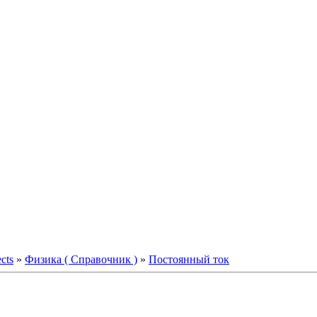
ects
»
Физика ( Справочник )
»
Постоянный ток