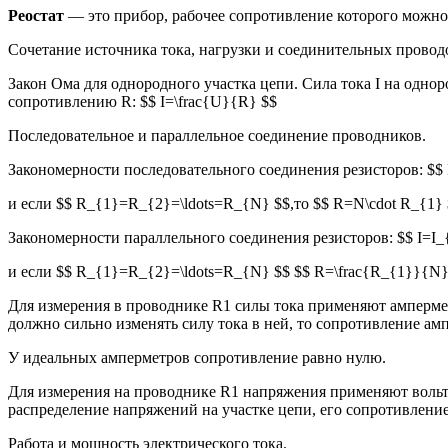
Реостат
— это прибор, рабочее сопротивление которого можно 
Сочетание источника тока, нагрузки и соединительных провод
Закон Ома для однородного участка цепи. Сила тока I на одн
сопротивлению R: $$ I=\frac{U}{R} $$
Последовательное и параллельное соединение проводников.
Закономерности последовательного соединения резисторов: $
и если $$ R_{1}=R_{2}=\ldots=R_{N} $$,то $$ R=N\cdot R_{1} 
Закономерности параллельного соединения резисторов: $$ I=I_
и если $$ R_{1}=R_{2}=\ldots=R_{N} $$ $$ R=\frac{R_{1}}{N} 
Для измерения в проводнике R1 силы тока применяют ампермет
должно сильно изменять силу тока в ней, то сопротивление а
У идеальных амперметров сопротивление равно нулю.
Для измерения на проводнике R1 напряжения применяют вольт
распределение напряжений на участке цепи, его сопротивлени
Работа и мощность электрического тока.