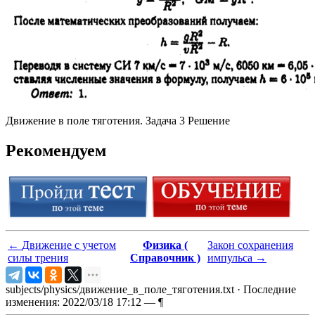
Движение в поле тяготения. Задача 3 Решение
Рекомендуем
←
Движение с учетом
Физика (
Закон сохранения
силы трения
Справочник )
импульса
→
subjects/physics/движение_в_поле_тяготения.txt
· Последние
изменения: 2022/03/18 17:12 —
¶