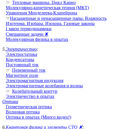
☞
Тепловые машины. Цикл Карно
Молекулярно-кинетическая теория (МКТ)
Уравнения Менделеева-Клапейрона
☞
Насыщенные и ненасыщенные пары. Влажность
Изотерма. Изобара. Изохора. Газовые законы
I закон термодинамики
Смешанные задачи ✘
Молекулярная физика в опытах
5.
Электричество
:
Электростатика
Конденсаторы
Постоянный ток
☞
Переменный ток
Магнитное поле
Электромагнитная индукция
Электромагнитные колебания и волны
☞
Колебательный контур
Электричество в опытах
Оптика
Геометрическая оптика
Волновая оптика
Оптика в опытах (Много видео!)
6.
Квантовая физика и элементы СТО ✘
: