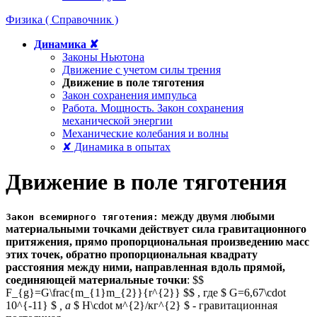
Физика ( Справочник )
Динамика ✘
Законы Ньютона
Движение с учетом силы трения
Движение в поле тяготения
Закон сохранения импульса
Работа. Мощность. Закон сохранения
механической энергии
Механические колебания и волны
✘ Динамика в опытах
Движение в поле тяготения
между двумя любыми
Закон всемирного тяготения:
материальными точками действует сила гравитационного
притяжения, прямо пропорциональная произведению масс
этих точек, обратно пропорциональная квадрату
расстояния между ними, направленная вдоль прямой,
соединяющей материальные точки
: $$
F_{g}=G\frac{m_{1}m_{2}}{r^{2}} $$ , где $ G=6,67\cdot
10^{-11} $
, а
$ Н\cdot м^{2}/кг^{2} $ - гравитационная