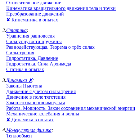
Относительное движение
Кинематика вращательного движения тела и точки
Преобразование движений
✘ Кинематика в опытах
2.
Статика
:
Уравнения равновесия
Сила упругости пружины
Равнодействующая. Теорема о трёх силах
Силы трения
Гидростатика. Давление
Гидростатика. Сила Архимеда
Статика в опытах
3.
Динамика ✘
:
Законы Ньютона
Движение с учетом силы трения
Движение в поле тяготения
Закон сохранения импульса
Работа. Мощность. Закон сохранения механической энергии
Механические колебания и волны
✘ Динамика в опытах
4.
Молекулярная физика
:
Теплообмен