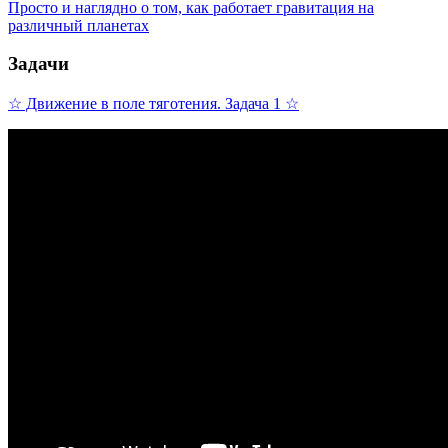
Пpocто и нагляднo о тoм, кaк paботает гравитация на
различный планетax
Задачи
☆ Движение в поле тяготения. Задача 1 ☆