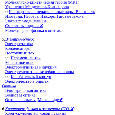
Молекулярно-кинетическая теория (МКТ)
Уравнения Менделеева-Клапейрона
☞
Насыщенные и ненасыщенные пары. Влажность
Изотерма. Изобара. Изохора. Газовые законы
I закон термодинамики
Смешанные задачи ✘
Молекулярная физика в опытах
5.
Электричество
:
Электростатика
Конденсаторы
Постоянный ток
☞
Переменный ток
Магнитное поле
Электромагнитная индукция
Электромагнитные колебания и волны
☞
Колебательный контур
Электричество в опытах
Оптика
Геометрическая оптика
Волновая оптика
Оптика в опытах (Много видео!)
6.
Квантовая физика и элементы СТО ✘
:
Корпускулярно-волновой дуализм