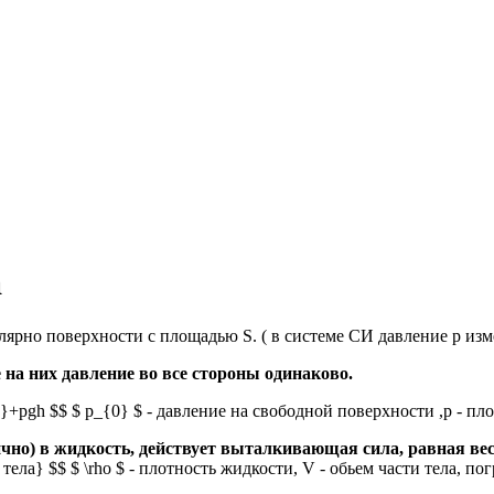
а
лярно поверхности с площадью S. ( в системе СИ давление p изм
на них давление во все стороны одинаково.
{0}+pgh $$ $ p_{0} $ - давление на свободной поверхности ,p - пл
ично) в жидкость, действует выталкивающая сила, равная ве
и тела} $$ $ \rho $ - плотность жидкости, V - обьем части тела, п