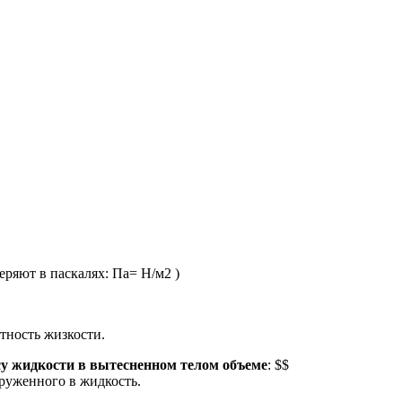
еряют в паскалях: Па= Н/м2 )
отность жизкости.
су жидкости в вытесненном телом объеме
: $$
огруженного в жидкость.