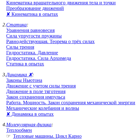
Кинематика вращательного движения тела и точки
Преобразование движений
✘ Кинематика в опытах
2.
Статика
:
Уравнения равновесия
Сила упругости пружины
Равнодействующая. Теорема о трёх силах
Силы трения
Гидростатика. Давление
Гидростатика. Сила Архимеда
Статика в опытах
3.
Динамика ✘
:
Законы Ньютона
Движение с учетом силы трения
Движение в поле тяготения
Закон сохранения импульса
Работа. Мощность. Закон сохранения механической энергии
Механические колебания и волны
✘ Динамика в опытах
4.
Молекулярная физика
:
Теплообмен
☞
Тепловые машины. Цикл Карно