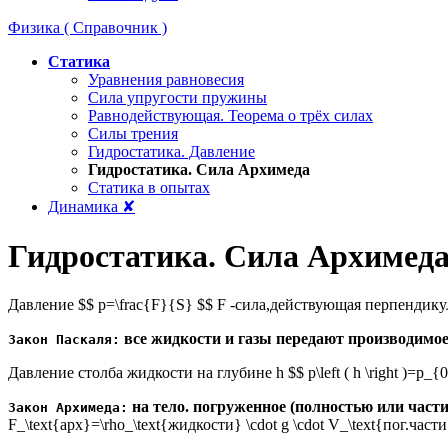
Физика ( Справочник )
Статика
Уравнения равновесия
Сила упругости пружины
Равнодействующая. Теорема о трёх силах
Силы трения
Гидростатика. Давление
Гидростатика. Сила Архимеда
Статика в опытах
Динамика ✘
Гидростатика. Сила Архимед
Давление $$ p=\frac{F}{S} $$ F -сила,действующая перпендику
все жидкости и газы передают производимое 
Закон Паскаля:
Давление столба жидкости на глубине h $$ p\left ( h \right )=p_
на тело. погруженное (полностью или част
Закон Архимеда:
F_\text{apx}=\rho_\text{жидкости} \cdot g \cdot V_\text{пог.част