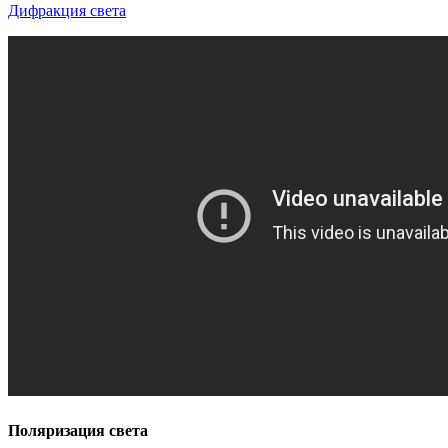
Дифракция света
Поляризация света