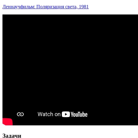
Леннаучфильм: Поляризация света, 1981
Задачи