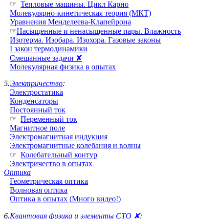
☞
Тепловые машины. Цикл Карно
Молекулярно-кинетическая теория (МКТ)
Уравнения Менделеева-Клапейрона
☞
Насыщенные и ненасыщенные пары. Влажность
Изотерма. Изобара. Изохора. Газовые законы
I закон термодинамики
Смешанные задачи ✘
Молекулярная физика в опытах
5.
Электричество
:
Электростатика
Конденсаторы
Постоянный ток
☞
Переменный ток
Магнитное поле
Электромагнитная индукция
Электромагнитные колебания и волны
☞
Колебательный контур
Электричество в опытах
Оптика
Геометрическая оптика
Волновая оптика
Оптика в опытах (Много видео!)
6.
Квантовая физика и элементы СТО ✘
: