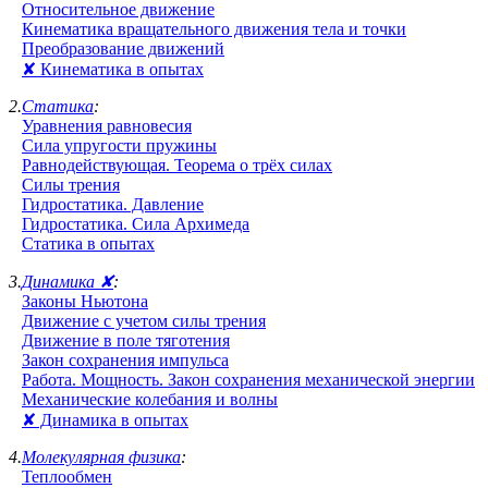
Относительное движение
Кинематика вращательного движения тела и точки
Преобразование движений
✘ Кинематика в опытах
2.
Статика
:
Уравнения равновесия
Сила упругости пружины
Равнодействующая. Теорема о трёх силах
Силы трения
Гидростатика. Давление
Гидростатика. Сила Архимеда
Статика в опытах
3.
Динамика ✘
:
Законы Ньютона
Движение с учетом силы трения
Движение в поле тяготения
Закон сохранения импульса
Работа. Мощность. Закон сохранения механической энергии
Механические колебания и волны
✘ Динамика в опытах
4.
Молекулярная физика
:
Теплообмен