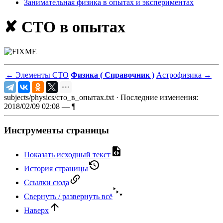
Занимательная физика в опытах и экспериментах
✘ СТО в опытах
←
Элементы СТО
Физика ( Справочник )
Астрофизика
→
subjects/physics/сто_в_опытах.txt
· Последние изменения:
2018/02/09 02:08 —
¶
Инструменты страницы
Показать исходный текст
История страницы
Ссылки сюда
Свернуть / развернуть всё
Наверх