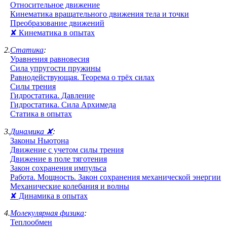
Относительное движение
Кинематика вращательного движения тела и точки
Преобразование движений
✘ Кинематика в опытах
2.
Статика
:
Уравнения равновесия
Сила упругости пружины
Равнодействующая. Теорема о трёх силах
Силы трения
Гидростатика. Давление
Гидростатика. Сила Архимеда
Статика в опытах
3.
Динамика ✘
:
Законы Ньютона
Движение с учетом силы трения
Движение в поле тяготения
Закон сохранения импульса
Работа. Мощность. Закон сохранения механической энергии
Механические колебания и волны
✘ Динамика в опытах
4.
Молекулярная физика
:
Теплообмен