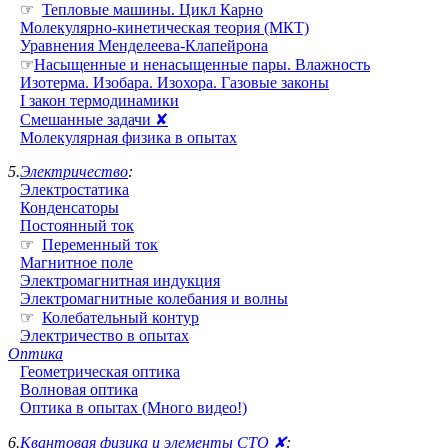
☞
Тепловые машины. Цикл Карно
Молекулярно-кинетическая теория (МКТ)
Уравнения Менделеева-Клапейрона
☞
Насыщенные и ненасыщенные пары. Влажность
Изотерма. Изобара. Изохора. Газовые законы
I закон термодинамики
Смешанные задачи ✘
Молекулярная физика в опытах
5.
Электричество
:
Электростатика
Конденсаторы
Постоянный ток
☞
Переменный ток
Магнитное поле
Электромагнитная индукция
Электромагнитные колебания и волны
☞
Колебательный контур
Электричество в опытах
Оптика
Геометрическая оптика
Волновая оптика
Оптика в опытах (Много видео!)
6.
Квантовая физика и элементы СТО ✘
: