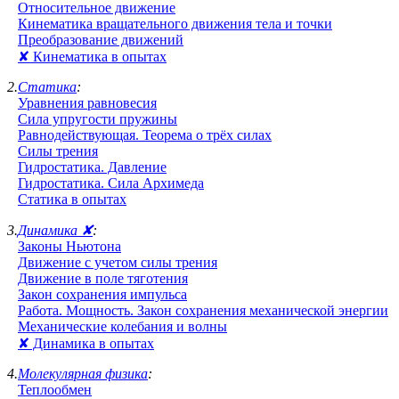
Относительное движение
Кинематика вращательного движения тела и точки
Преобразование движений
✘ Кинематика в опытах
2.
Статика
:
Уравнения равновесия
Сила упругости пружины
Равнодействующая. Теорема о трёх силах
Силы трения
Гидростатика. Давление
Гидростатика. Сила Архимеда
Статика в опытах
3.
Динамика ✘
:
Законы Ньютона
Движение с учетом силы трения
Движение в поле тяготения
Закон сохранения импульса
Работа. Мощность. Закон сохранения механической энергии
Механические колебания и волны
✘ Динамика в опытах
4.
Молекулярная физика
:
Теплообмен