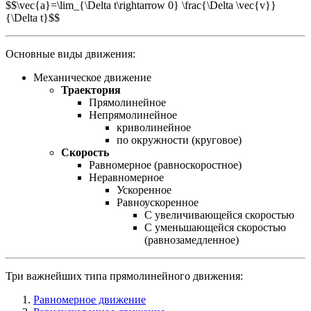
$$\vec{a}=\lim_{\Delta t\rightarrow 0} \frac{\Delta \vec{v}}
{\Delta t}$$
Основные виды движения:
Механическое движение
Траектория
Прямолинейное
Непрямолинейное
криволинейное
по окружности (круговое)
Скорость
Равномерное (равноскоростное)
Неравномерное
Ускоренное
Равноускоренное
С увеличивающейся скоростью
С уменьшающейся скоростью
(равнозамедленное)
Три важнейших типа прямолинейного движения:
Равномерное движение