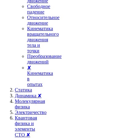
движение
Свободное
падение
Относительное
движение
Кинематика
вращательного
движения
тела и
точки
Преобразование
движений
✘
Кинематика
в
опытах
Статика
Динамика ✘
Молекулярная
физика
Электричество
Квантовая
физика и
элементы
СТО ✘