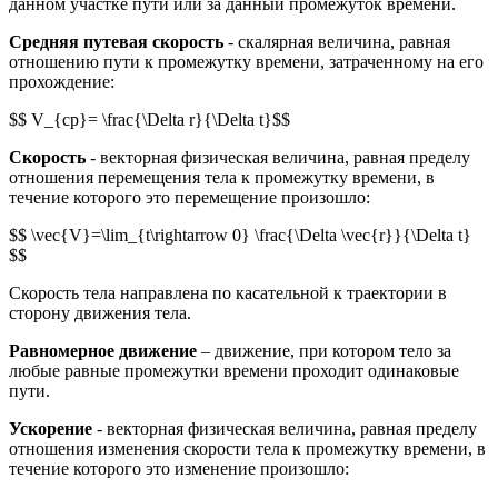
данном участке пути или за данный промежуток времени.
Средняя путевая скорость
- скалярная величина, равная
отношению пути к промежутку времени, затраченному на его
прохождение:
$$ V_{cp}= \frac{\Delta r}{\Delta t}$$
Скорость
- векторная физическая величина, равная пределу
отношения перемещения тела к промежутку времени, в
течение которого это перемещение произошло:
$$ \vec{V}=\lim_{t\rightarrow 0} \frac{\Delta \vec{r}}{\Delta t}
$$
Скорость тела направлена по касательной к траектории в
сторону движения тела.
Равномерное движение
– движение, при котором тело за
любые равные промежутки времени проходит одинаковые
пути.
Ускорение
- векторная физическая величина, равная пределу
отношения изменения скорости тела к промежутку времени, в
течение которого это изменение произошло: