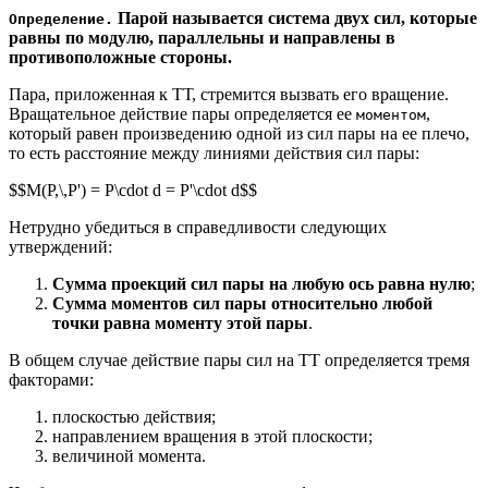
Парой называется система двух сил, которые
Определение.
равны по модулю, параллельны и направлены в
противоположные стороны.
Пара, приложенная к ТТ, стремится вызвать его вращение.
Вращательное действие пары определяется ее
,
моментом
который равен произведению одной из сил пары на ее плечо,
то есть расстояние между линиями действия сил пары:
$$M(P,\,P') = P\cdot d = P'\cdot d$$
Нетрудно убедиться в справедливости следующих
утверждений:
Сумма проекций сил пары на любую ось равна нулю
;
Сумма моментов сил пары относительно любой
точки равна моменту этой пары
.
В общем случае действие пары сил на ТТ определяется тремя
факторами:
плоскостью действия;
направлением вращения в этой плоскости;
величиной момента.