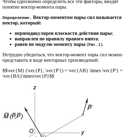
Чтобы однозначно определить все эти факторы, вводят
понятие вектор-момента пары.
Вектор-моментом пары сил называется
Определение.
вектор, который:
перпендикулярен плоскости действия пары
;
направлен по правилу правого винта
;
равен по модулю моменту пары
(
).
Рис.1
Нетрудно убедиться, что вектор-момент пары сил можно
представить в виде векторных произведений:
$$\vec{М} (\vec{P}, \vec{P'}) = \vec{AB} \times \vec{P'} =
\vec{BA}\times\vec{P}$$