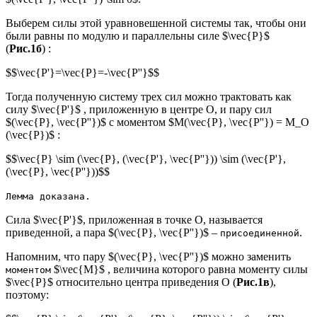
Выберем силы этой уравновешенной системы так, чтобы они
были равны по модулю и параллельны силе $\vec{P}$
(
Рис.1б
) :
$$\vec{P'}=\vec{P}=-\vec{P''}$$
Тогда полученную систему трех сил можно трактовать как
силу $\vec{P'}$ , приложенную в центре О, и пару сил
$(\vec{P}, \vec{P''})$ с моментом $М(\vec{P}, \vec{P''}) = М_О
(\vec{P})$ :
$$\vec{P} \sim (\vec{P}, (\vec{P'}, \vec{P''})) \sim (\vec{P'},
(\vec{P}, \vec{P''}))$$
Лемма доказана.
Сила $\vec{P'}$, приложенная в точке О, называется
приведенной, а пара $(\vec{P}, \vec{P''})$ –
.
присоединенной
Напомним, что пару $(\vec{P}, \vec{P''})$ можно заменить
$\vec{M}$ , величина которого равна моменту силы
моментом
$\vec{P}$ относительно центра приведения О (
Рис.1в
),
поэтому: