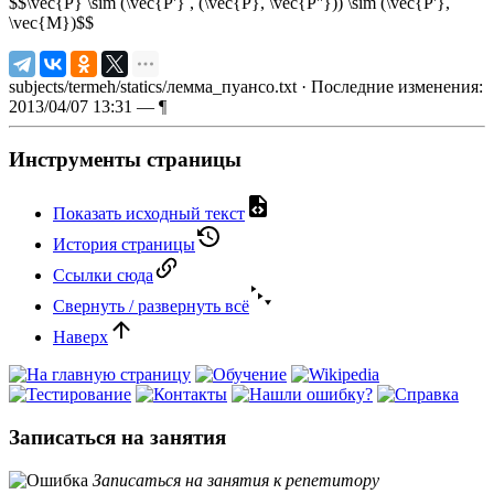
$$\vec{P} \sim (\vec{P'} , (\vec{P}, \vec{P''})) \sim (\vec{P'},
\vec{M})$$
subjects/termeh/statics/лемма_пуансо.txt
· Последние изменения:
2013/04/07 13:31 —
¶
Инструменты страницы
Показать исходный текст
История страницы
Ссылки сюда
Свернуть / развернуть всё
Наверх
Записаться на занятия
Записаться на занятия к репетитору