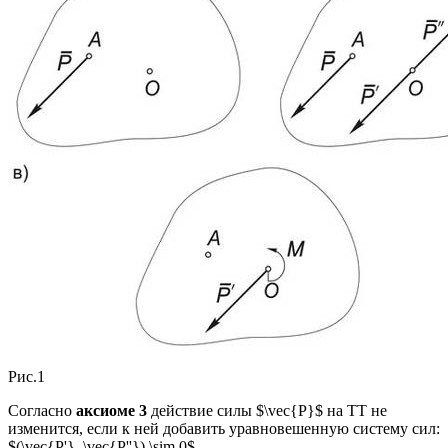
Рис.1
Согласно
аксиоме 3
действие силы $\vec{P}$ на ТТ не
изменится, если к ней добавить уравновешенную систему сил:
$(\vec{P'}, \vec{P''}) \sim 0$.