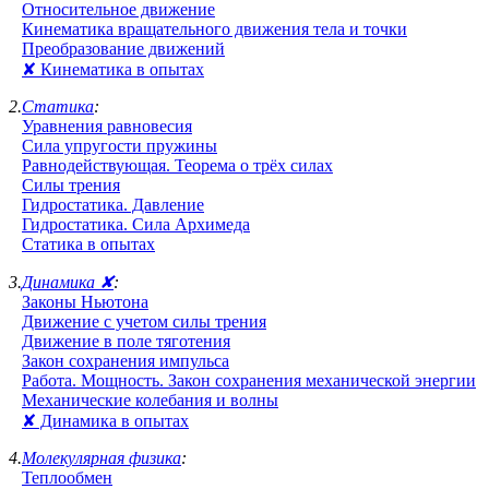
Относительное движение
Кинематика вращательного движения тела и точки
Преобразование движений
✘ Кинематика в опытах
2.
Статика
:
Уравнения равновесия
Сила упругости пружины
Равнодействующая. Теорема о трёх силах
Силы трения
Гидростатика. Давление
Гидростатика. Сила Архимеда
Статика в опытах
3.
Динамика ✘
:
Законы Ньютона
Движение с учетом силы трения
Движение в поле тяготения
Закон сохранения импульса
Работа. Мощность. Закон сохранения механической энергии
Механические колебания и волны
✘ Динамика в опытах
4.
Молекулярная физика
:
Теплообмен