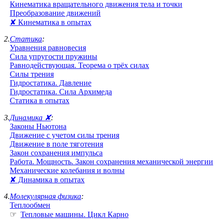
Кинематика вращательного движения тела и точки
Преобразование движений
✘ Кинематика в опытах
2.
Статика
:
Уравнения равновесия
Сила упругости пружины
Равнодействующая. Теорема о трёх силах
Силы трения
Гидростатика. Давление
Гидростатика. Сила Архимеда
Статика в опытах
3.
Динамика ✘
:
Законы Ньютона
Движение с учетом силы трения
Движение в поле тяготения
Закон сохранения импульса
Работа. Мощность. Закон сохранения механической энергии
Механические колебания и волны
✘ Динамика в опытах
4.
Молекулярная физика
:
Теплообмен
☞
Тепловые машины. Цикл Карно