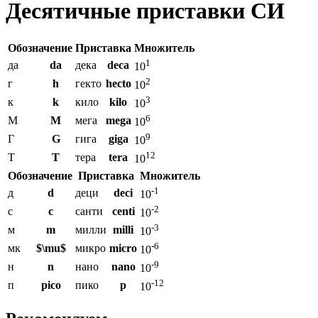
Десятичные приставки СИ
Обозначение
Приставка
Множитель
1
да
da
дека
deca
10
2
г
h
гекто
hecto
10
3
к
k
кило
kilo
10
6
М
M
мега
mega
10
9
Г
G
гига
giga
10
12
Т
T
тера
tera
10
Обозначение
Приставка
Множитель
-1
д
d
деци
deci
10
-2
с
c
санти
centi
10
-3
м
m
милли
milli
10
-6
мк
$\mu$
микро
micro
10
-9
н
n
нано
nano
10
-12
п
pico
пико
p
10