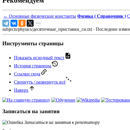
Рекомендуем
←
Основные физические константы
Физика ( Справочник )
С
subjects/physics/десятичные_приставки_си.txt
· Последние измен
Инструменты страницы
Показать исходный текст
История страницы
Ссылки сюда
Свернуть / развернуть всё
Наверх
Записаться на занятия
Записаться на занятия к репетитору