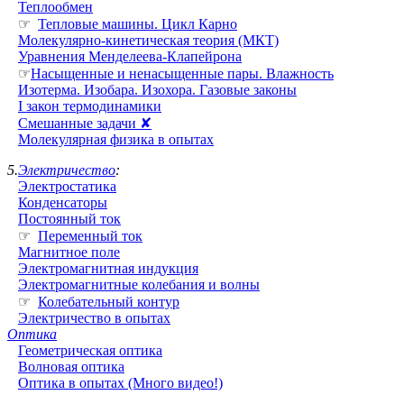
Теплообмен
☞
Тепловые машины. Цикл Карно
Молекулярно-кинетическая теория (МКТ)
Уравнения Менделеева-Клапейрона
☞
Насыщенные и ненасыщенные пары. Влажность
Изотерма. Изобара. Изохора. Газовые законы
I закон термодинамики
Смешанные задачи ✘
Молекулярная физика в опытах
5.
Электричество
:
Электростатика
Конденсаторы
Постоянный ток
☞
Переменный ток
Магнитное поле
Электромагнитная индукция
Электромагнитные колебания и волны
☞
Колебательный контур
Электричество в опытах
Оптика
Геометрическая оптика
Волновая оптика
Оптика в опытах (Много видео!)