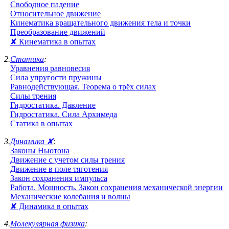
Свободное падение
Относительное движение
Кинематика вращательного движения тела и точки
Преобразование движений
✘ Кинематика в опытах
2.
Статика
:
Уравнения равновесия
Сила упругости пружины
Равнодействующая. Теорема о трёх силах
Силы трения
Гидростатика. Давление
Гидростатика. Сила Архимеда
Статика в опытах
3.
Динамика ✘
:
Законы Ньютона
Движение с учетом силы трения
Движение в поле тяготения
Закон сохранения импульса
Работа. Мощность. Закон сохранения механической энергии
Механические колебания и волны
✘ Динамика в опытах
4.
Молекулярная физика
: