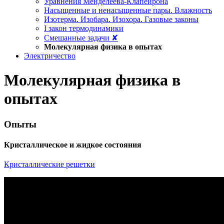
Уравнения Менделеева-Клапейрона
Насыщенные и ненасыщенные пары. Влажность
Изотерма. Изобара. Изохора. Газовые законы
I закон термодинамики
Смешанные задачи ✘
Молекулярная физика в опытах
Электричество
Молекулярная физика в
опытах
Опыты
Кристаллическое и жидкое состояния
Кристаллические решетки