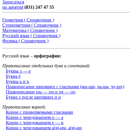
Записаться
на занятия
(831) 247 47 55
Геометрия ( Справочник )
Стереометрия ( Справочник )
Математика ( Справочник )
Русский язык ( Справочник )
Физика ( Справочник )
Русский язык –
орфография:
Правописание отдельных букв и сочетаний:
Буквы э — е
Буква ё
Буквы ь и ъ
Правописание шипящих с гласными (жи-ши, ча-ща, чу-щу)
Правописание цы — ци и це — цо
Буква э после шипящих и ц
Правописание корней:
Корни с проверяемыми гласными
Корни с чередованием о — а
Корни с чередованием е — и
Корни с чередованием а(я)-им, а(я)-ин