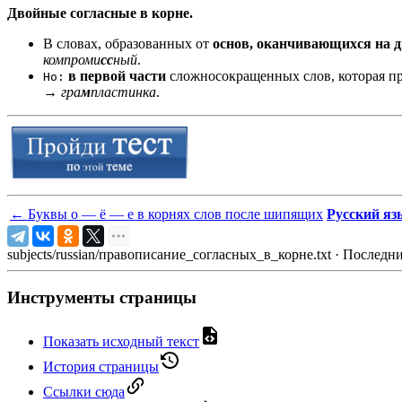
Двойные согласные в корне.
В словах, образованных от
основ, оканчивающихся на д
компроми
сс
ный
.
в первой части
сложносокращенных слов, которая пр
Но:
→ гра
м
пластинка
.
←
Буквы о — ё — е в корнях слов после шипящих
Русский яз
subjects/russian/правописание_согласных_в_корне.txt
· Последни
Инструменты страницы
Показать исходный текст
История страницы
Ссылки сюда