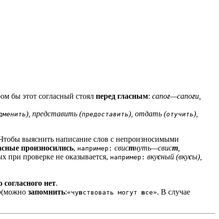
ором бы этот согласный стоял
перед гласным
:
сапо
г
—сапо
г
и
,
), представить (
), отдать (
),
дменить
предоставить
отучить
 Чтобы выяснить написание слов с непроизносимыми
асные произносились
,
свис
т
нуть—свис
т
,
например:
ых при проверке не оказывается,
вку
с
н
ый (вку
с
ы),
например:
 согласного нет
.
о
(можно
запомнить
:
. В случае
«чу
в
ствовать могут
в
се»