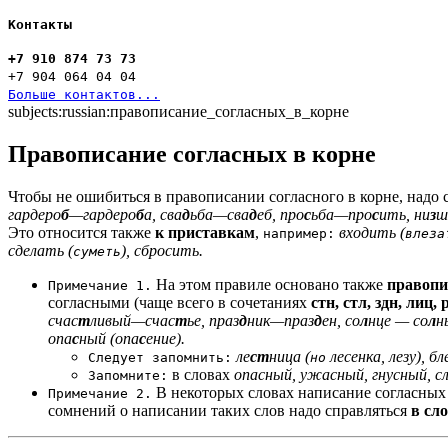
Контакты
+7 910 874 73 73
+7 904 064 04 04
Больше контактов...
subjects:russian:правописание_согласных_в_корне
Правописание согласных в корне
Чтобы не ошибиться в правописании согласного в корне, надо
гардеро
б
—гардеро
б
а
, сва
д
ьба—сва
д
е
б, про
с
ьба—про
с
и
ть, ни
з
ш
Это относится также
к приставкам
,
входить (
например:
влеза
сделать (
), сбросить.
суметь
На этом правиле основано также
правопи
Примечание 1.
согласными (чаще всего в сочетаниях
стн, стл, здн, лиц, 
счас
т
ливый—счас
т
ье, праз
д
ник—праз
д
ен, со
л
нце — со
л
н
опа
с
н
ый (опа
с
ение).
ле
ст
ница (
лесенка, лезу), бл
Следует запомнить:
но
в словах
опа
сн
ый, ужа
сн
ый, гну
сн
ый, с
Запомните:
В некоторых словах написание согласны
Примечание 2.
сомнений о написании таких слов надо справляться
в сл