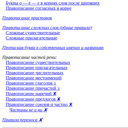
Буквы о — ё — е в корнях слов после шипящих
Правописание согласных в корне
Правописание приставок
Правописание сложных слов (общие правила)
:
Сложные существительные
Сложные прилагательные
Прописная буква в собственных именах и названиях
Правописание частей речи:
Правописание существительных
Правописание прилагательных
Правописание числительных
Правописание местоимений
Правописание глаголов ±
Правописание причастий ±
Правописание наречий ✘
Правописание предлогов ✘
Правописание союзов и частиц ✘
Частицы не и ни ✘
Правила переноса ✘