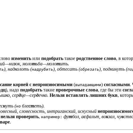
 слово
изменить
или
подобрать
такое
родственное слово
, в кот
ий—ни
з
о
к, моло
т
ьба—моло
т
и
ть.
), надколоть (
), обтесать (
), подкинуть (
ть
надрубить
обрезать
по
сание корней с непроизносимыми
(
)
согласными
.
выпадающими
рдц
), надо
подобрать
такие
проверочные слова
, где бы эти
согл
ышко, сер
д
це—сер
д
ечко.
Нельзя вставлять лишних букв
, котор
е
с
н
уть (
бле
ст
еть).
но
лове
сн
ый, слове
сн
ость, интрига
нс
кий, иску
сн
ый
непроизносимого
х
нельзя проверить
,
фу
т
бол, а
с
фальт, во
к
зал, чу
в
ств
например:
оваре
.