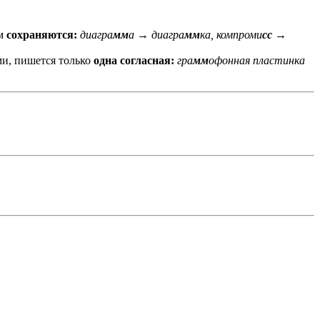
ом
сохраняются:
диагра
мм
а → диагра
мм
ка, компроми
сс
→
и, пишется только
одна согласная:
гра
мм
офонная пластинка