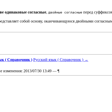
ве одинаковые согласные
,
перед суффикс
двойные согласные
едставляет собой основу, оканчивающуюся двойными согласным
ык ( Справочник )
Русский язык ( Справочник )
→
е изменения: 2013/07/30 13:49 —
¶