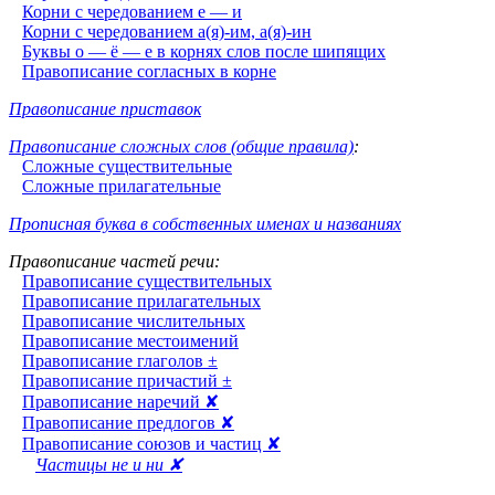
Корни с чередованием е — и
Корни с чередованием а(я)-им, а(я)-ин
Буквы о — ё — е в корнях слов после шипящих
Правописание согласных в корне
Правописание приставок
Правописание сложных слов (общие правила)
:
Сложные существительные
Сложные прилагательные
Прописная буква в собственных именах и названиях
Правописание частей речи:
Правописание существительных
Правописание прилагательных
Правописание числительных
Правописание местоимений
Правописание глаголов ±
Правописание причастий ±
Правописание наречий ✘
Правописание предлогов ✘
Правописание союзов и частиц ✘
Частицы не и ни ✘