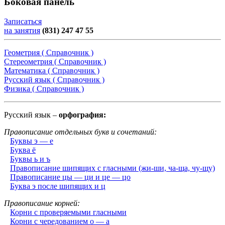
Боковая панель
Записаться
на занятия
(831) 247 47 55
Геометрия ( Справочник )
Стереометрия ( Справочник )
Математика ( Справочник )
Русский язык ( Справочник )
Физика ( Справочник )
Русский язык –
орфография:
Правописание отдельных букв и сочетаний:
Буквы э — е
Буква ё
Буквы ь и ъ
Правописание шипящих с гласными (жи-ши, ча-ща, чу-щу)
Правописание цы — ци и це — цо
Буква э после шипящих и ц
Правописание корней:
Корни с проверяемыми гласными
Корни с чередованием о — а