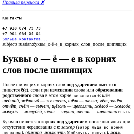
Правила переноса ✘
Контакты
+7 910 874 73 73
+7 904 064 04 04
Больше контактов...
subjects:russian:буквы_о-ё-е_в_корнях_слов_после_шипящих
Буквы о — ё — е в корнях
слов после шипящих
После шипящих в корнях слов
под ударением
вместо
о
пишется
ё(е)
, если при
изменении
слова или
образовании
родственного
слова в этом корне
е
:
ш
ё
л —
появляется
ш
е
дший, ж
ё
лтый — ж
е
лтеть, ш
ё
лк — ш
е
лка; ч
ё
т, зач
ё
т,
отч
ё
т, сч
ё
т — выч
е
т; щ
ё
голь — щ
е
голять, ж
ё
лоб — ж
е
лоба,
ж
ё
лудь — желуде́й, ч
ё
рт — ч
е
рти, ш
ё
пот — ш
е
птать
и т. п.
Буква
о
пишется в корнях
под ударением
после шипящих при
отсутствии чередования с
е
:
заж
о
р
(
затор льда во время
),
обж
о
ра, ж
о
лкнуть
(
),
ж
о
м
,
ледохода
блёкнуть, вянуть