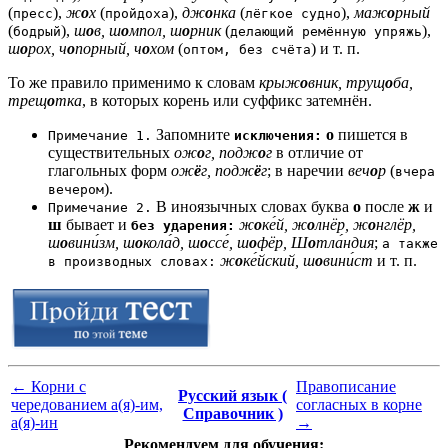
(
),
ж
о
х
(
),
дж
о
нка
(
),
маж
о
рный
пресс
пройдоха
лёгкое судно
(
),
ш
о
в, ш
о
мпол, ш
о
рник
(
),
бодрый
делающий ремённую упряжь
ш
о
рох, ч
о
порный, ч
о
хом
(
) и т. п.
оптом, без счёта
То же правило применимо к словам
крыж
о
вник, трущ
о
ба,
трещ
о
тка
, в которых корень или суффикс затемнён.
Запомните
о
пишется в
Примечание 1.
исключения:
существительных
ож
о
г, подж
о
г
в отличие от
глагольных форм
ож
ё
г, подж
ё
г
; в наречии
веч
о
р
(
вчера
).
вечером
В иноязычных словах буква
о
после
ж
и
Примечание 2.
ш
бывает и
ж
о
ке́й, ж
о
лнёр, ж
о
нглёр,
без ударения:
ш
о
вини́зм, ш
о
кола́д, ш
о
ссе́, ш
о
фёр, Ш
о
тла́ндия
;
а также
ж
о
ке́йский, ш
о
вини́ст
и т. п.
в производных словах:
←
Корни с
Правописание
Русский язык (
чередованием а(я)-им,
согласных в корне
Справочник )
а(я)-ин
→
Рекомендуем для обучения: