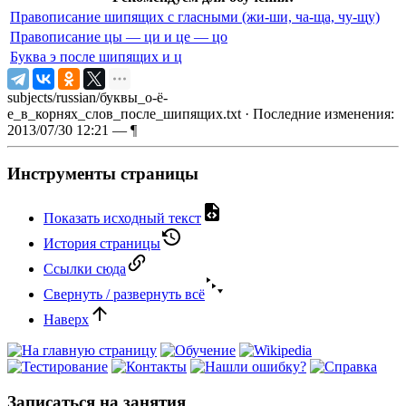
Правописание шипящих с гласными (жи-ши, ча-ща, чу-щу)
Правописание цы — ци и це — цо
Буква э после шипящих и ц
subjects/russian/буквы_о-ё-
е_в_корнях_слов_после_шипящих.txt
· Последние изменения:
2013/07/30 12:21 —
¶
Инструменты страницы
Показать исходный текст
История страницы
Ссылки сюда
Свернуть / развернуть всё
Наверх
Записаться на занятия