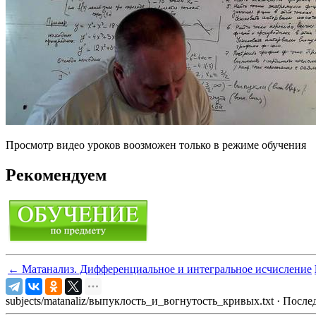
Просмотр видео уроков воозможен только в режиме обучения
Рекомендуем
←
Матанализ. Дифференциальное и интегральное исчисление
subjects/matanaliz/выпуклость_и_вогнутость_кривых.txt
· После