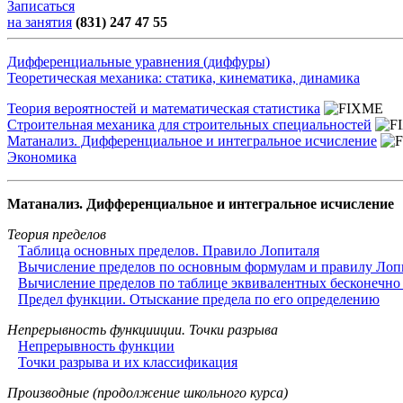
Записаться
на занятия
(831) 247 47 55
Дифференциальные уравнения (диффуры)
Теоретическая механика: статика, кинематика, динамика
Теория вероятностей и математическая статистика
Строительная механика для строительных специальностей
Матанализ. Дифференциальное и интегральное исчисление
Экономика
Матанализ. Дифференциальное и интегральное исчисление
Теория пределов
Таблица основных пределов. Правило Лопиталя
Вычисление пределов по основным формулам и правилу Лоп
Вычисление пределов по таблице эквивалентных бесконечно
Предел функции. Отыскание предела по его определению
Непрерывность функцииции. Точки разрыва
Непрерывность функции
Точки разрыва и их классификация
Производные (продолжение школьного курса)