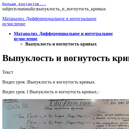
Больше контактов...
subjects:matanaliz:выпуклость_и_вогнутость_кривых
Матанализ. Дифференциальное и интегральное
исчисление
Матанализ. Дифференциальное и интегральное
исчисление
Выпуклость и вогнутость кривых
Выпуклость и вогнутость кр
Текст
Видео урок :Выпуклость и вогнутость кривых.
Видео урок 1:Выпуклость и вогнутость кривых.: