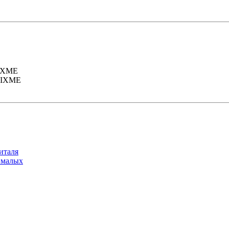
италя
 малых