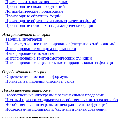
Примеры отыскания производных
Производные сложных функций
Логарифмические производные
Производные обратных ф-ций
Производные обратных и параметрических ф-ций
Производные неявных и параметрических ф-ций
Неопределённый интеграл
Таблица интегралов
Непосредственное интегрирование (сведение к табличному)
Интегрирование методом подстановки
Интегрирование по частям
Интегрирование тригонометрических функций
Интегрирование рациональных и иррациональных функций
Определённый интеграл
Определение и основные формулы
Примеры вычисления опр.интегралов
Несобственные интегралы
Несобственные интегралы с бесконечными пределами
Частный признак сходимости несобственных интегралов с б
Несобственные интегралы от неограниченных функций
Исследование сходимости. Частный признак сравнения