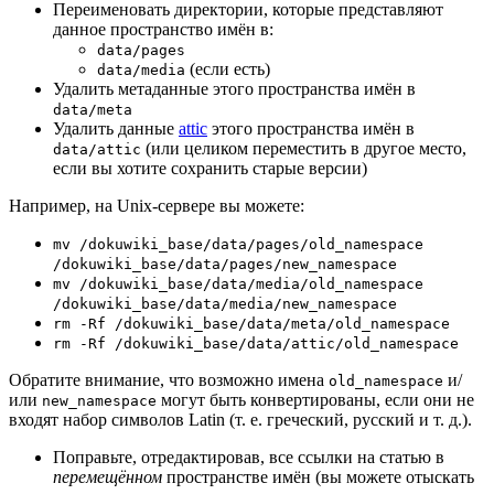
Переименовать директории, которые представляют
данное пространство имён в:
data/pages
(если есть)
data/media
Удалить метаданные этого пространства имён в
data/meta
Удалить данные
attic
этого пространства имён в
(или целиком переместить в другое место,
data/attic
если вы хотите сохранить старые версии)
Например, на Unix-сервере вы можете:
mv /dokuwiki_base/data/pages/old_namespace
/dokuwiki_base/data/pages/new_namespace
mv /dokuwiki_base/data/media/old_namespace
/dokuwiki_base/data/media/new_namespace
rm -Rf /dokuwiki_base/data/meta/old_namespace
rm -Rf /dokuwiki_base/data/attic/old_namespace
Обратите внимание, что возможно имена
и/
old_namespace
или
могут быть конвертированы, если они не
new_namespace
входят набор символов Latin (т. е. греческий, русский и т. д.).
Поправьте, отредактировав, все ссылки на статью в
перемещённом
пространстве имён (вы можете отыскать