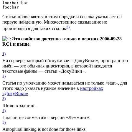
foo:bar:bar

foo:bar
Статьи проверяются в этом порядке и ссылка указывает на
первую найденную. Множественное связывание не
5)
производится для таких ссылок
.
Это свойство доступно только в версиях 2006-09-28
RC1 и выше.
1)
На сервере, который обслуживает «ДокуВики», пространство
имён — это обычная директория, в которой находятся
текстовые файлы — статьи «ДокуВики».
2)
Статья по умолчанию может называться не только «start», для
этого надо указать нужное значение в
настройках
«ДокуВики»
.
3)
Шило в заднице.
4)
Плагин не совместим с версий «Лемминг».
5)
Autoplural linking is not done for those links.