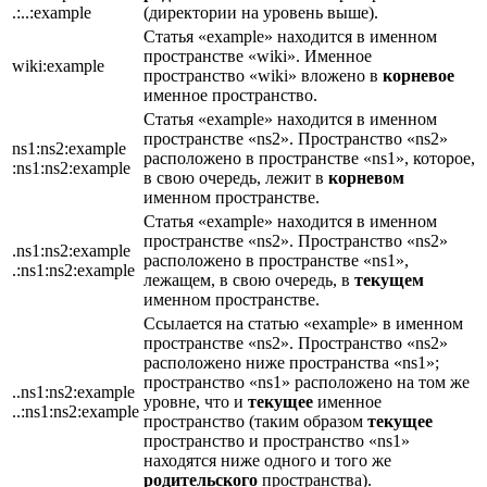
.:..:example
(директории на уровень выше).
Статья «example» находится в именном
пространстве «wiki». Именное
wiki:example
пространство «wiki» вложено в
корневое
именное пространство.
Статья «example» находится в именном
пространстве «ns2». Пространство «ns2»
ns1:ns2:example
расположено в пространстве «ns1», которое,
:ns1:ns2:example
в свою очередь, лежит в
корневом
именном пространстве.
Статья «example» находится в именном
пространстве «ns2». Пространство «ns2»
.ns1:ns2:example
расположено в пространстве «ns1»,
.:ns1:ns2:example
лежащем, в свою очередь, в
текущем
именном пространстве.
Ссылается на статью «example» в именном
пространстве «ns2». Пространство «ns2»
расположено ниже пространства «ns1»;
пространство «ns1» расположено на том же
..ns1:ns2:example
уровне, что и
текущее
именное
..:ns1:ns2:example
пространство (таким образом
текущее
пространство и пространство «ns1»
находятся ниже одного и того же
родительского
пространства).