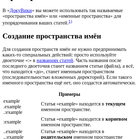
В «
ДокуВики
» вы можете использовать так называемые
«пространства имён» или «именные пространства» для
1)
упорядочивания ваших статей.
Создание пространства имён
Для создания пространств имён не нужно предпринимать
каких-то специальных действий: просто используйте
двоеточие «:» в
названиях статей
. Часть названия после
последнего двоеточия станет названием статьи (файла), а всё,
что находится «до», станет именным пространством
(последовательностью вложенных директорий). Если такого
именного пространства ещё нет, оно создастся автоматически.
Примеры
example
Статья «example» находится в
текущем
.example
именном пространстве.
.:example
Статья «example» находится в
корневом
:example
именном пространстве.
..example
Статья «example» находится в
..:example
родительском
именном пространстве