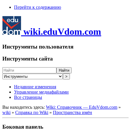
Перейти к содержанию
wiki.eduVdom.com
Инструменты пользователя
Инструменты сайта
Найти
>
Недавние изменения
Управление медиафайлами
Все страницы
Вы находитесь здесь:
Wiki: Справочник — EduVdom.com
»
wiki
»
Справка по Wiki
»
Пространства имён
Боковая панель