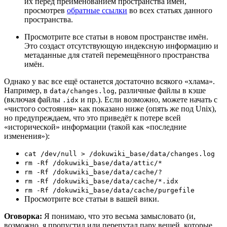
их перед преименованием пространства имен,
просмотрев
обратные ссылки
во всех статьях данного
пространства.
Просмотрите все статьи в новом пространстве имён.
Это создаст отсутствующую индексную информацию и
метаданные для статей перемещённого пространства
имён.
Однако у вас все ещё останется достаточно всякого «хлама».
Например, в
, различные файлы в кэше
data/changes.log
(включая файлы
и пр.). Если возможно, можете начать с
.idx
«чистого состояния» как показано ниже (опять же под Unix),
но предупреждаем, что это приведёт к потере всей
«исторической» информации (такой как «последние
изменения»):
cat /dev/null > /dokuwiki_base/data/changes.log
rm -Rf /dokuwiki_base/data/attic/*
rm -Rf /dokuwiki_base/data/cache/?
rm -Rf /dokuwiki_base/data/cache/*.idx
rm -Rf /dokuwiki_base/data/cache/purgefile
Просмотрите все статьи в вашей вики.
Оговорка:
Я понимаю, что это весьма замысловато (и,
возможно, я пропустил или перепутал пару вещей, которые