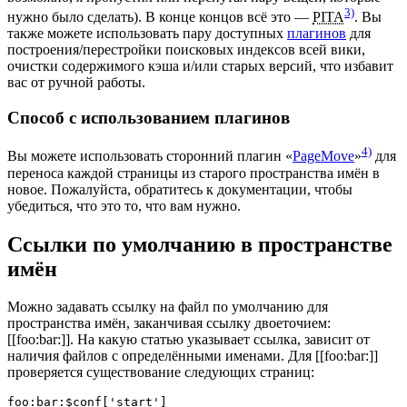
3)
нужно было сделать). В конце концов всё это —
PITA
. Вы
также можете использовать пару доступных
плагинов
для
построения/перестройки поисковых индексов всей вики,
очистки содержимого кэша и/или старых версий, что избавит
вас от ручной работы.
Способ с использованием плагинов
4)
Вы можете использовать сторонний плагин «
PageMove
»
для
переноса каждой страницы из старого пространства имён в
новое. Пожалуйста, обратитесь к документации, чтобы
убедиться, что это то, что вам нужно.
Ссылки по умолчанию в пространстве
имён
Можно задавать ссылку на файл по умолчанию для
пространства имён, заканчивая ссылку двоеточием:
[[foo:bar:]]. На какую статью указывает ссылка, зависит от
наличия файлов с определёнными именами. Для [[foo:bar:]]
проверяется существование следующих страниц:
foo:bar:$conf['start']
