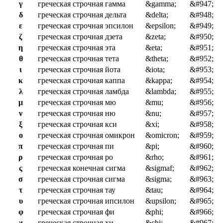
γ
греческая строчная гамма
&gamma;
&#947;
δ
греческая строчная дельта
&delta;
&#948;
ε
греческая строчная эпсилон
&epsilon;
&#949;
ζ
греческая строчная дзета
&zeta;
&#950;
η
греческая строчная эта
&eta;
&#951;
θ
греческая строчная тета
&theta;
&#952;
ι
греческая строчная йота
&iota;
&#953;
κ
греческая строчная каппа
&kappa;
&#954;
λ
греческая строчная ламбда
&lambda;
&#955;
μ
греческая строчная мю
&mu;
&#956;
ν
греческая строчная ню
&nu;
&#957;
ξ
греческая строчная кси
&xi;
&#958;
ο
греческая строчная омикрон
&omicron;
&#959;
π
греческая строчная пи
&pi;
&#960;
ρ
греческая строчная ро
&rho;
&#961;
ς
греческая конечная сигма
&sigmaf;
&#962;
σ
греческая строчная сигма
&sigma;
&#963;
τ
греческая строчная тау
&tau;
&#964;
υ
греческая строчная ипсилон
&upsilon;
&#965;
φ
греческая строчная фи
&phi;
&#966;
χ
греческая строчная хи
&chi;
&#967;