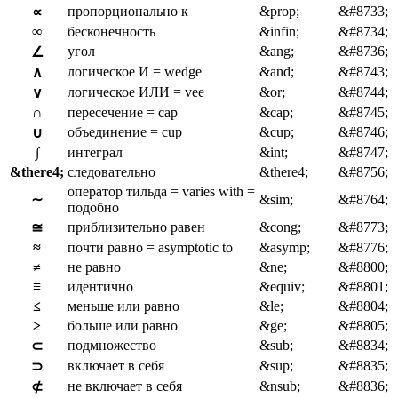
пропорционально к
&prop;
&#8733;
∝
∞
бесконечность
&infin;
&#8734;
угол
&ang;
&#8736;
∠
логическое И = wedge
&and;
&#8743;
∧
логическое ИЛИ = vee
&or;
&#8744;
∨
∩
пересечение = cap
&cap;
&#8745;
объединение = cup
&cup;
&#8746;
∪
∫
интеграл
&int;
&#8747;
&there4;
следовательно
&there4;
&#8756;
оператор тильда = varies with =
∼
&sim;
&#8764;
подобно
приблизительно равен
&cong;
&#8773;
≅
≈
почти равно = asymptotic to
&asymp;
&#8776;
≠
не равно
&ne;
&#8800;
≡
идентично
&equiv;
&#8801;
≤
меньше или равно
&le;
&#8804;
≥
больше или равно
&ge;
&#8805;
подмножество
&sub;
&#8834;
⊂
включает в себя
&sup;
&#8835;
⊃
не включает в себя
&nsub;
&#8836;
⊄