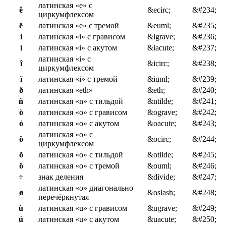
латинская «e» с
ê
&ecirc;
&#234;
циркумфлексом
ë
латинская «e» с тремой
&euml;
&#235;
ì
латинская «i» с грависом
&igrave;
&#236;
í
латинская «i» с акутом
&iacute;
&#237;
латинская «i» с
î
&icirc;
&#238;
циркумфлексом
ï
латинская «i» с тремой
&iuml;
&#239;
ð
латинская «eth»
&eth;
&#240;
ñ
латинская «n» с тильдой
&ntilde;
&#241;
ò
латинская «o» с грависом
&ograve;
&#242;
ó
латинская «o» с акутом
&oacute;
&#243;
латинская «o» с
ô
&ocirc;
&#244;
циркумфлексом
õ
латинская «o» с тильдой
&otilde;
&#245;
ö
латинская «o» с тремой
&ouml;
&#246;
÷
знак деления
&divide;
&#247;
латинская «o» диагонально
ø
&oslash;
&#248;
перечёркнутая
ù
латинская «u» с грависом
&ugrave;
&#249;
ú
латинская «u» с акутом
&uacute;
&#250;