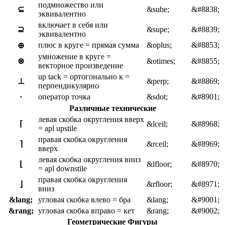
подмножество или
⊆
&sube;
&#8838;
эквивалентно
включает в себя или
⊇
&supe;
&#8839;
эквивалентно
плюс в круге = прямая сумма
&oplus;
&#8853;
⊕
умножение в круге =
⊗
&otimes;
&#8855;
векторное произведение
up tack = ортогонально к =
⊥
&perp;
&#8869;
перпендикулярно
оператор точка
&sdot;
&#8901;
⋅
Различные технические
левая скобка округления вверх
⌈
&lceil;
&#8968;
= apl upstile
правая скобка округления
⌉
&rceil;
&#8969;
вверх
левая скобка округления вниз
⌊
&lfloor;
&#8970;
= apl downstile
правая скобка округления
⌋
&rfloor;
&#8971;
вниз
&lang;
угловая скобка влево = бра
&lang;
&#9001;
&rang;
угловая скобка вправо = кет
&rang;
&#9002;
Геометрические Фигуры