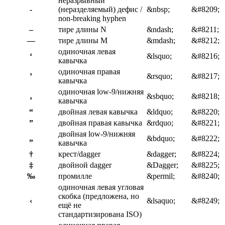
неразрывный
‑
(неразделяемый) дефис /
&nbsp;
&#8209;
non-breaking hyphen
–
тире длины N
&ndash;
&#8211;
—
тире длины M
&mdash;
&#8212;
одиночная левая
‘
&lsquo;
&#8216;
кавычка
одиночная правая
’
&rsquo;
&#8217;
кавычка
одиночная low-9/нижняя
‚
&sbquo;
&#8218;
кавычка
“
двойная левая кавычка
&ldquo;
&#8220;
”
двойная правая кавычка
&rdquo;
&#8221;
двойная low-9/нижняя
„
&bdquo;
&#8222;
кавычка
†
крест/dagger
&dagger;
&#8224;
‡
двойной dagger
&Dagger;
&#8225;
‰
промилле
&permil;
&#8240;
одиночная левая угловая
скобка (предложена, но
‹
&lsaquo;
&#8249;
ещё не
стандартизирована ISO)