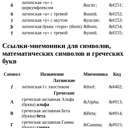
латинская «u» с
û
&ucirc;
&#251;
циркумфлексом
ü
латинская «u» с тремой
&uuml;
&#252;
ý
латинская «y» с акутом
&yacute;
&#253;
þ
латинская буква «торн» (thorn)
&thorn;
&#254;
ÿ
латинская «y» с тремой
&yuml;
&#255;
Ссылки-мнемоники для символов,
математических символов и греческих
букв
Символ
Назначение
Мнемоника
Код
Латинские
ƒ
латинская f с хвостиком
&fnof;
&#402;
Греческие
греческая заглавная Альфа
Α
&Alpha;
&#913;
(буква)
альфа
греческая заглавная Бета
Β
&Beta;
&#914;
(буква)
бета
греческая заглавная Гамма
Γ
&Gamma;
&#915;
(буква)
гамма