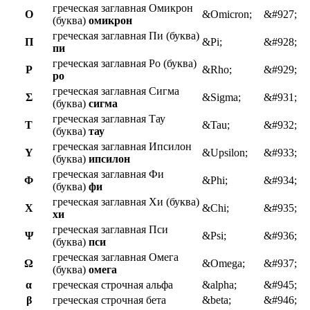
греческая заглавная Омикрон
Ο
&Omicron;
&#927;
(буква)
омикрон
греческая заглавная Пи (буква)
Π
&Pi;
&#928;
пи
греческая заглавная Ро (буква)
Ρ
&Rho;
&#929;
ро
греческая заглавная Сигма
Σ
&Sigma;
&#931;
(буква)
сигма
греческая заглавная Тау
Τ
&Tau;
&#932;
(буква)
тау
греческая заглавная Ипсилон
Υ
&Upsilon;
&#933;
(буква)
ипсилон
греческая заглавная Фи
Φ
&Phi;
&#934;
(буква)
фи
греческая заглавная Хи (буква)
Χ
&Chi;
&#935;
хи
греческая заглавная Пси
Ψ
&Psi;
&#936;
(буква)
пси
греческая заглавная Омега
Ω
&Omega;
&#937;
(буква)
омега
α
греческая строчная альфа
&alpha;
&#945;
β
греческая строчная бета
&beta;
&#946;