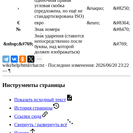
одиночная правая
угловая скобка
›
&rsaquo;
&#8250;
(предложена, но ещё не
стандартизирована ISO)
€
евро
&euro;
&#8364;
№
Знак номера
&#8470;
Зна́к ударения (ставится
непосредственно после
&nbsp;&#769;
&#769;
буквы, над которой
должен изображаться)
wiki/help/html/char.txt
· Последние изменения: 2026/06/20 23:22
—
¶
Инструменты страницы
Показать исходный текст
История страницы
Ссылки сюда
Свернуть / развернуть всё
Наверх