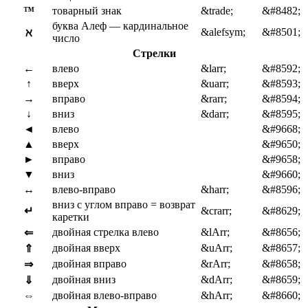
™
товарный знак
&trade;
&#8482;
буква Алеф — кардинальное
&alefsym;
&#8501;
ℵ
число
Стрелки
←
влево
&larr;
&#8592;
↑
вверх
&uarr;
&#8593;
→
вправо
&rarr;
&#8594;
↓
вниз
&darr;
&#8595;
◄
влево
&#9668;
▲
вверх
&#9650;
►
вправо
&#9658;
▼
вниз
&#9660;
↔
влево-вправо
&harr;
&#8596;
вниз с углом вправо = возврат
↵
&crarr;
&#8629;
каретки
двойная стрелка влево
&lArr;
&#8656;
⇐
двойная вверх
&uArr;
&#8657;
⇑
двойная вправо
&rArr;
&#8658;
⇒
двойная вниз
&dArr;
&#8659;
⇓
⇔
двойная влево-вправо
&hArr;
&#8660;