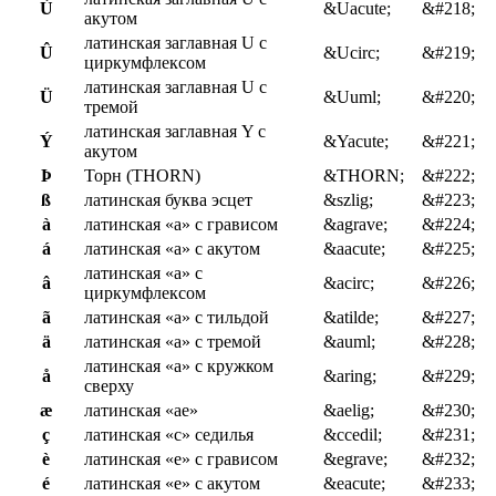
Ú
&Uacute;
&#218;
акутом
латинская заглавная U с
Û
&Ucirc;
&#219;
циркумфлексом
латинская заглавная U с
Ü
&Uuml;
&#220;
тремой
латинская заглавная Y с
Ý
&Yacute;
&#221;
акутом
Þ
Торн (THORN)
&THORN;
&#222;
ß
латинская буква эсцет
&szlig;
&#223;
à
латинская «a» с грависом
&agrave;
&#224;
á
латинская «a» с акутом
&aacute;
&#225;
латинская «a» с
â
&acirc;
&#226;
циркумфлексом
ã
латинская «a» с тильдой
&atilde;
&#227;
ä
латинская «a» с тремой
&auml;
&#228;
латинская «a» с кружком
å
&aring;
&#229;
сверху
æ
латинская «ae»
&aelig;
&#230;
ç
латинская «c» седилья
&ccedil;
&#231;
è
латинская «e» с грависом
&egrave;
&#232;
é
латинская «e» с акутом
&eacute;
&#233;