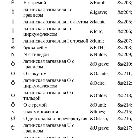
Ë
E с тремой
&Euml;
&#203;
латинская заглавная I с
Ì
&Igrave;
&#204;
грависом
Í
латинская заглавная I с акутом
&Iacute;
&#205;
латинская заглавная I с
Î
&Icirc;
&#206;
циркумфлексом
Ï
латинская заглавная I с тремой
&Iuml;
&#207;
Ð
буква «eth»
&ETH;
&#208;
Ñ
N с тильдой
&Ntilde;
&#209;
латинская заглавная O с
Ò
&Ograve;
&#210;
грависом
Ó
O с акутом
&Oacute;
&#211;
латинская заглавная O с
Ô
&Ocirc;
&#212;
циркумфлексом
латинская заглавная O с
Õ
&Otilde;
&#213;
тильдой
Ö
O с тремой
&Ouml;
&#214;
×
знак умножения
&times;
&#215;
Ø
O диагонально перечёркнутая
&Oslash;
&#216;
латинская заглавная U с
Ù
&Ugrave;
&#217;
грависом
латинская заглавная U с