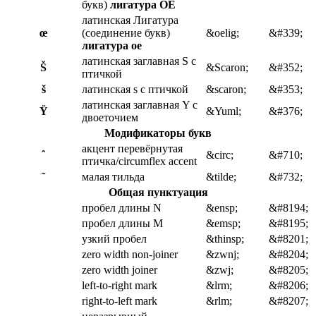
букв)
лигатура OE
латинская Лигатура
œ
(соединение букв)
&oelig;
&#339;
лигатура oe
латинская заглавная S с
Š
&Scaron;
&#352;
птичкой
š
латинская s с птичкой
&scaron;
&#353;
латинская заглавная Y с
Ÿ
&Yuml;
&#376;
двоеточием
Модификаторы букв
акцент перевёрнутая
ˆ
&circ;
&#710;
птичка/circumflex accent
˜
малая тильда
&tilde;
&#732;
Общая пунктуация
пробел длины N
&ensp;
&#8194;
пробел длины M
&emsp;
&#8195;
узкий пробел
&thinsp;
&#8201;
zero width non-joiner
&zwnj;
&#8204;
zero width joiner
&zwj;
&#8205;
left-to-right mark
&lrm;
&#8206;
right-to-left mark
&rlm;
&#8207;