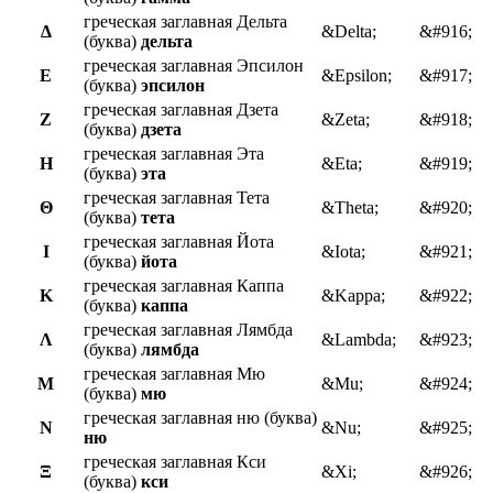
греческая заглавная Дельта
Δ
&Delta;
&#916;
(буква)
дельта
греческая заглавная Эпсилон
Ε
&Epsilon;
&#917;
(буква)
эпсилон
греческая заглавная Дзета
Ζ
&Zeta;
&#918;
(буква)
дзета
греческая заглавная Эта
Η
&Eta;
&#919;
(буква)
эта
греческая заглавная Тета
Θ
&Theta;
&#920;
(буква)
тета
греческая заглавная Йота
Ι
&Iota;
&#921;
(буква)
йота
греческая заглавная Каппа
Κ
&Kappa;
&#922;
(буква)
каппа
греческая заглавная Лямбда
Λ
&Lambda;
&#923;
(буква)
лямбда
греческая заглавная Мю
Μ
&Mu;
&#924;
(буква)
мю
греческая заглавная ню (буква)
Ν
&Nu;
&#925;
ню
греческая заглавная Кси
Ξ
&Xi;
&#926;
(буква)
кси