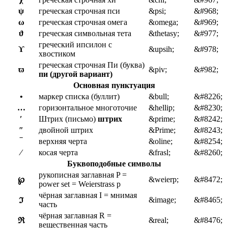
ψ
греческая строчная пси
&psi;
&#968;
ω
греческая строчная омега
&omega;
&#969;
ϑ
греческая символьная тета
&thetasy;
&#977;
греческий ипсилон с
ϒ
&upsih;
&#978;
хвостиком
греческая строчная Пи (буква)
ϖ
&piv;
&#982;
пи (другой вариант)
Основная пунктуация
•
маркер списка (буллит)
&bull;
&#8226;
…
горизонтальное многоточие
&hellip;
&#8230;
′
Штрих (письмо)
штрих
&prime;
&#8242;
″
двойной штрих
&Prime;
&#8243;
‾
верхняя черта
&oline;
&#8254;
⁄
косая черта
&frasl;
&#8260;
Буквоподобные символы
рукописная заглавная P =
&weierp;
&#8472;
℘
power set = Weierstrass p
чёрная заглавная I = мнимая
&image;
&#8465;
ℑ
часть
чёрная заглавная R =
&real;
&#8476;
ℜ
вещественная часть