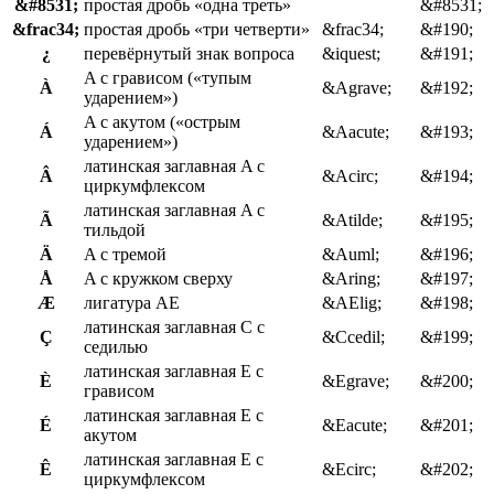
&#8531;
простая дробь «одна треть»
&#8531;
&frac34;
простая дробь «три четверти»
&frac34;
&#190;
¿
перевёрнутый знак вопроса
&iquest;
&#191;
A с грависом («тупым
À
&Agrave;
&#192;
ударением»)
A с акутом («острым
Á
&Aacute;
&#193;
ударением»)
латинская заглавная A с
Â
&Acirc;
&#194;
циркумфлексом
латинская заглавная A с
Ã
&Atilde;
&#195;
тильдой
Ä
A с тремой
&Auml;
&#196;
Å
A с кружком сверху
&Aring;
&#197;
Æ
лигатура AE
&AElig;
&#198;
латинская заглавная C с
Ç
&Ccedil;
&#199;
седилью
латинская заглавная E с
È
&Egrave;
&#200;
грависом
латинская заглавная E с
É
&Eacute;
&#201;
акутом
латинская заглавная E с
Ê
&Ecirc;
&#202;
циркумфлексом