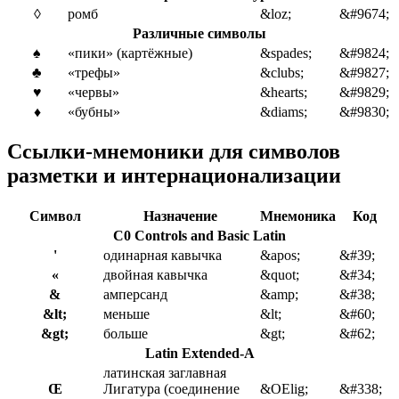
◊
ромб
&loz;
&#9674;
Различные символы
♠
«пики» (картёжные)
&spades;
&#9824;
♣
«трефы»
&clubs;
&#9827;
♥
«червы»
&hearts;
&#9829;
♦
«бубны»
&diams;
&#9830;
Ссылки-мнемоники для символов
разметки и интернационализации
Символ
Назначение
Мнемоника
Код
C0 Controls and Basic Latin
'
одинарная кавычка
&apos;
&#39;
«
двойная кавычка
&quot;
&#34;
&
амперсанд
&amp;
&#38;
&lt;
меньше
&lt;
&#60;
&gt;
больше
&gt;
&#62;
Latin Extended-A
латинская заглавная
Œ
Лигатура (соединение
&OElig;
&#338;