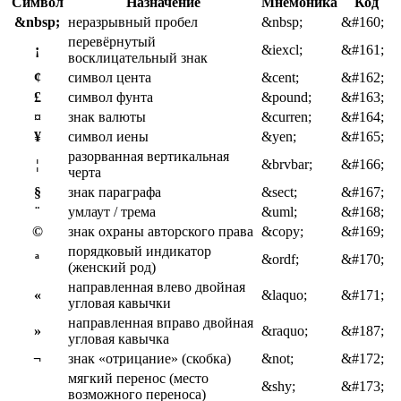
Символ
Назначение
Мнемоника
Код
&nbsp;
неразрывный пробел
&nbsp;
&#160;
перевёрнутый
¡
&iexcl;
&#161;
восклицательный знак
¢
символ цента
&cent;
&#162;
£
символ фунта
&pound;
&#163;
¤
знак валюты
&curren;
&#164;
¥
символ иены
&yen;
&#165;
разорванная вертикальная
¦
&brvbar;
&#166;
черта
§
знак параграфа
&sect;
&#167;
¨
умлаут / трема
&uml;
&#168;
©
знак охраны авторского права
&copy;
&#169;
порядковый индикатор
ª
&ordf;
&#170;
(женский род)
направленная влево двойная
«
&laquo;
&#171;
угловая кавычки
направленная вправо двойная
»
&raquo;
&#187;
угловая кавычка
¬
знак «отрицание» (скобка)
&not;
&#172;
мягкий перенос (место
&shy;
&#173;
возможного переноса)