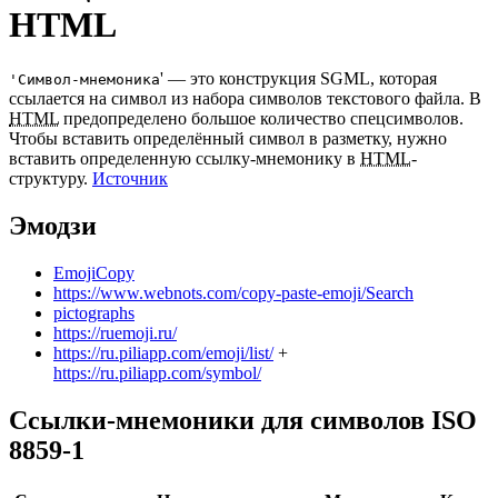
HTML
' — это конструкция SGML, которая
'Символ-мнемоника
ссылается на символ из набора символов текстового файла. В
HTML
предопределено большое количество спецсимволов.
Чтобы вставить определённый символ в разметку, нужно
вставить определенную ссылку-мнемонику в
HTML
-
структуру.
Источник
Эмодзи
EmojiCopy
https://www.webnots.com/copy-paste-emoji/Search
pictographs
https://ruemoji.ru/
https://ru.piliapp.com/emoji/list/
+
https://ru.piliapp.com/symbol/
Ссылки-мнемоники для символов ISO
8859-1