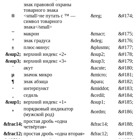
знак правовой охраны
товарного знака
®
<small>не путать с ™ —
&reg;
&#174;
символ товарного
знака</small>
¯
макрон
&macr;
&#175;
°
знак градуса
&deg;
&#176;
±
плюс-минус
&plusmn;
&#177;
&sup2;
верхний индекс «2»
&sup2;
&#178;
&sup3;
верхний индекс «3»
&sup3;
&#179;
´
акут
&acute;
&#180;
µ
значок микро
&micro;
&#181;
¶
знак абзаца
&para;
&#182;
·
интерпункт
&middot;
&#183;
¸
седиль
&cedil;
&#184;
&sup1;
верхний индекс «1»
&sup1;
&#185;
порядковый индикатор
º
&ordm;
&#186;
(мужской род)
простая дробь «одна
&frac14;
&frac14;
&#188;
четвёртая»
&frac12;
простая дробь «одна вторая»
&frac12;
&#189;