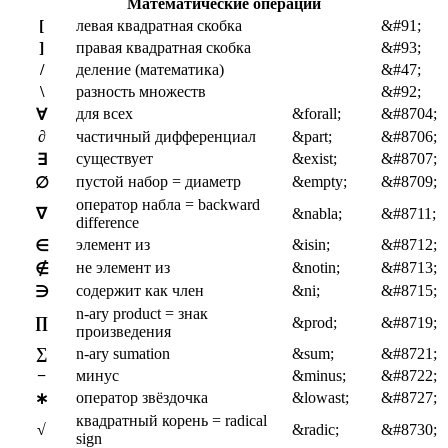
Математические операции
[
левая квадратная скобка
&#91;
]
правая квадратная скобка
&#93;
/
деление (математика)
&#47;
\
разность множеств
&#92;
для всех
&forall;
&#8704;
∀
∂
частичный дифференциал
&part;
&#8706;
существует
&exist;
&#8707;
∃
пустой набор = диаметр
&empty;
&#8709;
∅
оператор набла = backward
∇
&nabla;
&#8711;
difference
элемент из
&isin;
&#8712;
∈
не элемент из
&notin;
&#8713;
∉
содержит как член
&ni;
&#8715;
∋
n-ary product = знак
∏
&prod;
&#8719;
произведения
∑
n-ary sumation
&sum;
&#8721;
−
минус
&minus;
&#8722;
оператор звёздочка
&lowast;
&#8727;
∗
квадратный корень = radical
√
&radic;
&#8730;
sign