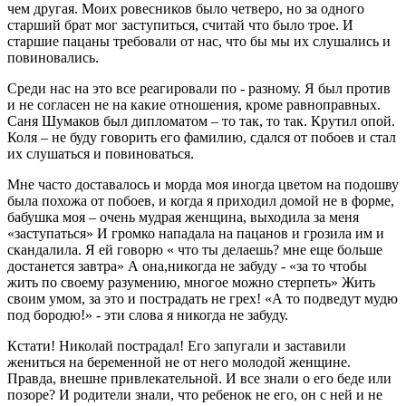
чем другая. Моих ровесников было четверо, но за одного
старший брат мог заступиться, считай что было трое. И
старшие пацаны требовали от нас, что бы мы их слушались и
повиновались.
Среди нас на это все реагировали по - разному. Я был против
и не согласен не на какие отношения, кроме равноправных.
Саня Шумаков был дипломатом – то так, то так. Крутил опой.
Коля – не буду говорить его фамилию, сдался от побоев и стал
их слушаться и повиноваться.
Мне часто доставалось и морда моя иногда цветом на подошву
была похожа от побоев, и когда я приходил домой не в форме,
бабушка моя – очень мудрая женщина, выходила за меня
«заступаться» И громко нападала на пацанов и грозила им и
скандалила. Я ей говорю « что ты делаешь? мне еще больше
достанется завтра» А она,никогда не забуду - «за то чтобы
жить по своему разумению, многое можно стерпеть» Жить
своим умом, за это и пострадать не грех! «А то подведут мудю
под бородю!» - эти слова я никогда не забуду.
Кстати! Николай пострадал! Его запугали и заставили
жениться на беременной не от него молодой женщине.
Правда, внешне привлекательной. И все знали о его беде или
позоре? И родители знали, что ребенок не его, он с ней и не