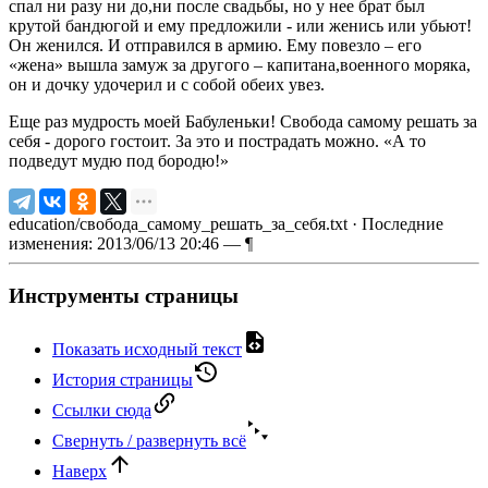
спал ни разу ни до,ни после свадьбы, но у нее брат был
крутой бандюгой и ему предложили - или женись или убьют!
Он женился. И отправился в армию. Ему повезло – его
«жена» вышла замуж за другого – капитана,военного моряка,
он и дочку удочерил и с собой обеих увез.
Еще раз мудрость моей Бабуленьки! Свобода самому решать за
себя - дорого гостоит. За это и пострадать можно. «А то
подведут мудю под бородю!»
education/свобода_самому_решать_за_себя.txt
· Последние
изменения: 2013/06/13 20:46 —
¶
Инструменты страницы
Показать исходный текст
История страницы
Ссылки сюда
Свернуть / развернуть всё
Наверх