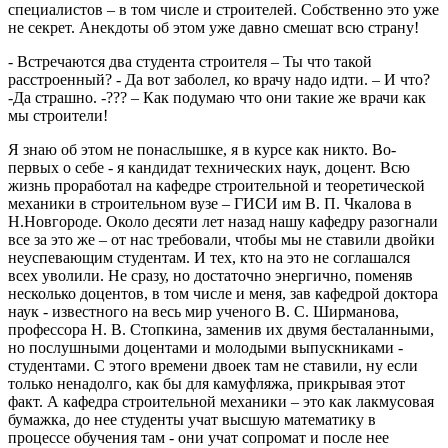
специалистов – в том числе и строителей. Собственно это уже
не секрет. Анекдоты об этом уже давно смешат всю страну!
- Встречаются два студента строителя – Ты что такой
расстроенный? - Да вот заболел, ко врачу надо идти. – И что?
-Да страшно. -??? – Как подумаю что они такие же врачи как
мы строители!
Я знаю об этом не понаслышке, я в курсе как никто. Во-
первых о себе - я кандидат технических наук, доцент. Всю
жизнь проработал на кафедре строительной и теоретической
механики в строительном вузе – ГИСИ им В. П. Чкалова в
Н.Новгороде. Около десяти лет назад нашу кафедру разогнали
все за это же – от нас требовали, чтобы мы не ставили двойки
неуспевающим студентам. И тех, кто на это не соглашался
всех уволили. Не сразу, но достаточно энергично, поменяв
несколько доцентов, в том числе и меня, зав кафедрой доктора
наук - известного на весь мир ученого В. С. Ширманова,
профессора Н. В. Стопкина, заменив их двумя бесталанными,
но послушными доцентами и молодыми выпускниками -
студентами. С этого времени двоек там не ставили, ну если
только ненадолго, как бы для камуфляжа, прикрывая этот
факт. А кафедра строительной механики – это как лакмусовая
бумажка, до нее студенты учат высшую математику в
процессе обучения там - они учат сопромат и после нее