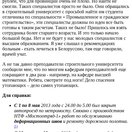
рублей, что для провинции очень не плохо. Но найти не
смогли. Таких специалистов просто не было. Они обращались
в строительный университет с просьбой найти им студента
отличника по специальности « Промышленное и гражданское
строительство», эти специалисты должны по идеи все быть
готовы к таким расчетам. Таких не было! Пришлось им взять
сотрудника более старшего возраста. И это только начало
большой беды. Нет и не будет у нас молодых специалистов с
высшим образованием. Я уже слышал о рекомендациях
больным - ехать лечиться в Белоруссию, там еще говорили,
врачей учат.
А не так давно преподаватели строительного университета
сообщили мне, что по многим кафедрам преподавателей еще
сокращают в два раза - например, на кафедре высшей
математики. Ребята, смотрите под ноги! Дело спасения
утопающих – дело самих утопающих.
Для справки:
С 1 по 8 мая
2013 года с 24.00 до 5.00 был закрыт
автопроезд по метромосту. Связано с производством
НТФ «Мостоотряд-1» работ по обслуживанию
деформационных швов
и ремонту дорожного полотна.
1)