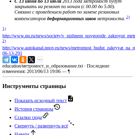
С 13 июня по 13 июля
2013 года метромост будут
закрывать на ремонт по ночам (с 00.00 до 5.00).
Связано с проведением работ по замене резиновых
2)
компенсаторов
деформационных швов
метромоста.
1)
http://www.nn.ru/news/society/v_nizhnem_novgorode_zakroyut_met
2)
http://www.autokanal.nnov.ru/news/metromost_budut_zakryvat_na
06-13-291
education/метромост_и_образование.txt
· Последние
изменения: 2013/06/13 19:06 —
¶
Инструменты страницы
Показать исходный текст
История страницы
Ссылки сюда
Свернуть / развернуть всё
Наверх