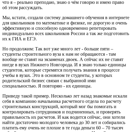
что я – реально преподаю, знаю о чём говорю и имею право
об этом рассуждать.
Мы, кстати, создали систему домашнего обучения в интернете
для школьников по математике и физике, не дорогую и очень
эффективную и способную одновременно репетировать
индивидуально всех школьников России а так же подготовить
их к ГИА и ЕГЭ.
Но продолжим: Так вот уже много лет - больше пяти –
студенты строительного вуза к нам не обращаются - там
вообще не ставят на экзаменах двоек. А сейчас их не ставят
нигде в вузах Нижнего Новгорода. И я знаю только единицы
студентов, которые стремятся получать знания в процессе
учебы в вузах. Это в основном те студенты, у которых
родительский бизнес связан с выбранной ими
специальностью. Я повторяю - их единицы.
Приведу такой пример. Несколько лет назад знакомые искали
себя в компанию начальника расчетного отдела по расчету
строительных конструкций, который мог бы помогать и
контролировать сотрудников и подчиненных, и проверять
правильность их расчетов. И как водится сейчас, они хотели
найти достаточно молодого человека до 30 лет и собирались
платить ему очень не плохие в те года деньги 60 – 70 тысяч