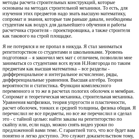
методы расчета строительных конструкций, которые
основаны на методах строительной механики. То есть, для
изучения этих предметов надо знать высшую математику,
сопромат и знания, которые там раньше давали, необходимы
студентам как воздух для дальнейшего обучения и работы
расчетчика строителя – проектировщика, а также строителя
как такового на строй площадке.
Я не потерялся и не пропал в никуда. Я стал заниматься
репетиторством со студентами и школьниками. Уровень
подготовки – я закончил мех мат с отличием, позволили мне
заниматься со студентами всех вузов Н.Новгорода по таким
предметам как высшая математика – все разделы -
дифференциальное и интегральное исчисление, ряды,
дифференциальные уравнения. Высшая алгебра. Теория
вероятности и статистика. Функции комплексного
переменного и то же в расчетах пологих оболочек и мембран.
Сопромат и теоретическая механика, строительная механика.
Уравнения матфизики, теория упругости и пластичности,
расчет оболочек, тонких и средней толщины, физика общая. Я
перечислил не все предметы, но все же перечислил и сделал
это - с тайной целью: найти заказы на репетиторство по
скайпу или, если надо, можно снять видео уроки по
предложенной вами теме. С гарантией того, что все будет вам
понятно и легко доступно. Это служит доказательством тому,