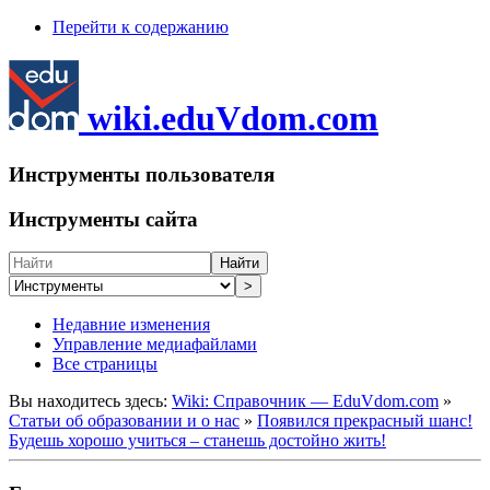
Перейти к содержанию
wiki.eduVdom.com
Инструменты пользователя
Инструменты сайта
Найти
>
Недавние изменения
Управление медиафайлами
Все страницы
Вы находитесь здесь:
Wiki: Справочник — EduVdom.com
»
Статьи об образовании и о нас
»
Появился прекрасный шанс!
Будешь хорошо учиться – станешь достойно жить!