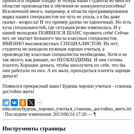
приносить первые плоды! И теперь наши студенты во многих
областях производства и обучения не конкурентоспособны!
Исключений много, например, в области программирования
марка наших специалистов ни чуть не упала, а я бы даже
сказал - возросла! И это пример далеко не единичный. Но есть
куча специальностей, где ситуация резко изменилась. И у
нашей молодежи ПОЯВИЛСЯ ШАНС проявить себя! Сейчас
нет, не хватает большого числа классных специалистов.
ИМЕННО высококлассных СПЕЦИАЛИСТОВ. Их нет,
студенты не находили нужным хорошо учиться, а
производству классные специалисты необходимы. Хотя и не
так много, как раньше, но НЕОБХОДИМЫ. И они готовы
платить Хорошие деньги, чтобы заполучить их себе, что бы
они работали на них. А их мало, приходиться платить хороши
деньги!
Появился прекрасный шанс! Будешь хорошо учиться - станешь
достойно жить!
education/будешь_хорошо_учиться_станешь_достойно_жить.txt
· Последние изменения: 2013/06/14 17:20 —
¶
Инструменты страницы