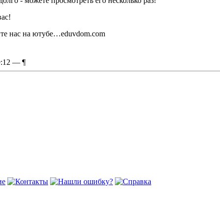
лго - можете просмотреть его несколько раз!
ас!
рите нас на ютубе…eduvdom.com
9:12 —
¶