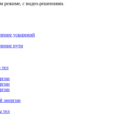
ом режиме, с видео-решениями.
еление ускорений
еление пути
 тел
ергии
ергии
ергии
ой энергии
ы тел