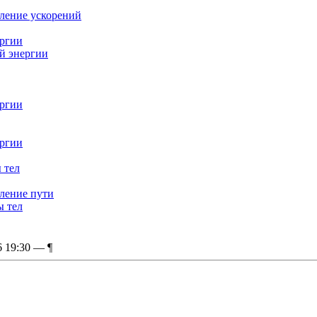
еление ускорений
ергии
ой энергии
ергии
ергии
 тел
еление пути
ы тел
6 19:30 —
¶